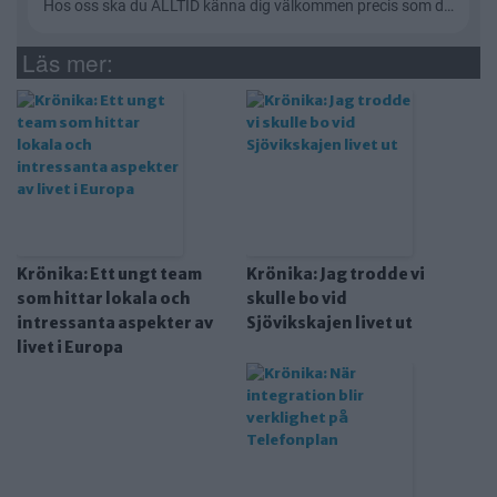
Läs mer:
Krönika: Ett ungt team
Krönika: Jag trodde vi
som hittar lokala och
skulle bo vid
intressanta aspekter av
Sjövikskajen livet ut
livet i Europa