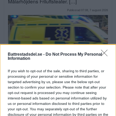
Mälarhöjdens Friluftsteater. […]
Publicerad 07:08, 7 augusti 2026
Battrestadsdel.se -
Do Not Process My Personal
Information
Elsparkcyklister till sjukhus
If you wish to opt-out of the sale, sharing to third parties, or
processing of your personal or sensitive information for
efter olycka
targeted advertising by us, please use the below opt-out
På onsdagskvällen körde en elsparkcykel in
section to confirm your selection. Please note that after your
opt-out request is processed you may continue seeing
i en […]
interest-based ads based on personal information utilized by
us or personal information disclosed to third parties prior to
Publicerad 09:51, 6 augusti 2026
your opt-out. You may separately opt-out of the further
disclosure of your personal information by third parties on the