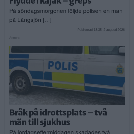
Flydde i kajak – greps
På söndagsmorgonen följde polisen en man
på Långsjön […]
Publicerad 13:35, 2 augusti 2026
Annons:
Bråk på idrottsplats – två
män till sjukhus
På lördagseftermiddagen skadades två