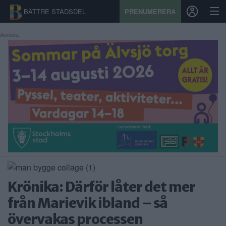
BÄTTRE STADSDEL
PRENUMERERA
Annons:
START
STADSDEL
PRENUMERATION
SPORT
ÅSIKTER
KALENDER
Krönika: Därför låter det mer
KONTAKT
från Marievik ibland – så
övervakas processen
SAMARBETEN