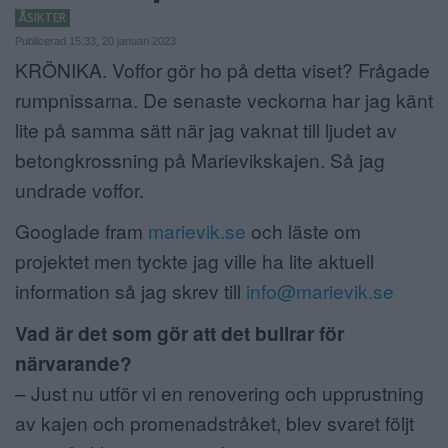
ÅSIKTER
ANNONSERA
Publicerad 15:33, 20 januari 2023
KRÖNIKA. Voffor gör ho på detta viset? Frågade
NÄRINGSLIV
rumpnissarna. De senaste veckorna har jag känt
MER
lite på samma sätt när jag vaknat till ljudet av
betongkrossning på Marievikskajen. Så jag
undrade voffor.
Googlade fram
marievik.se
och läste om
projektet men tyckte jag ville ha lite aktuell
information så jag skrev till
info@marievik.se
Vad är det som gör att det bullrar för
närvarande?
– Just nu utför vi en renovering och upprustning
av kajen och promenadstråket, blev svaret följt