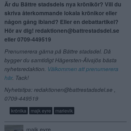
Är du Bättre stadsdels nya krönikör? Vill du
skriva återkommande lokala krönikor eller
någon gång ibland? Eller en debattartikel?
Hör av dig! redaktionen@battrestadsdel.se
eller 0709-449519
Prenumerera gärna på Bättre stadsdel. Då
bygger du samtidigt Hägersten-Älvsjös bästa
nyhetsredaktion.
Välkommen att prenumerera
här
. Tack!
Nyhetstips: redaktionen@battrestadsdel.se ,
0709-449519
krönika
majk eyre
marievik
majk eyre