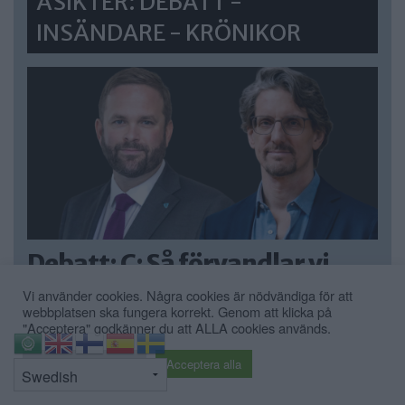
ÅSIKTER: DEBATT -
INSÄNDARE - KRÖNIKOR
Debatt: C: Så förvandlar vi
Strandvägen till en grön oas
Vi använder cookies. Några cookies är nödvändiga för att
webbplatsen ska fungera korrekt. Genom att klicka på
DEBATT. Strandvägen är i dag en av
"Acceptera" godkänner du att ALLA cookies används.
Stockholms […]
⇧
Cookie inställningar
Acceptera alla
Publicerad 07:01, 31 juli 2026