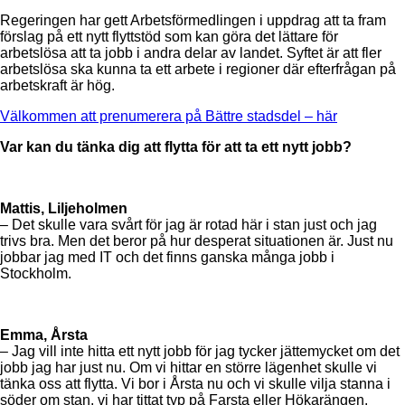
Regeringen har gett Arbetsförmedlingen i uppdrag att ta fram
förslag på ett nytt flyttstöd som kan göra det lättare för
arbetslösa att ta jobb i andra delar av landet. Syftet är att fler
arbetslösa ska kunna ta ett arbete i regioner där efterfrågan på
arbetskraft är hög.
Välkommen att prenumerera på Bättre stadsdel – här
Var kan du tänka dig att flytta för att ta ett nytt jobb?
Mattis, Liljeholmen
– Det skulle vara svårt för jag är rotad här i stan just och jag
trivs bra. Men det beror på hur desperat situationen är. Just nu
jobbar jag med IT och det finns ganska många jobb i
Stockholm.
Emma, Årsta
– Jag vill inte hitta ett nytt jobb för jag tycker jättemycket om det
jobb jag har just nu. Om vi hittar en större lägenhet skulle vi
tänka oss att flytta. Vi bor i Årsta nu och vi skulle vilja stanna i
söder om stan, vi har tittat typ på Farsta eller Hökarängen.