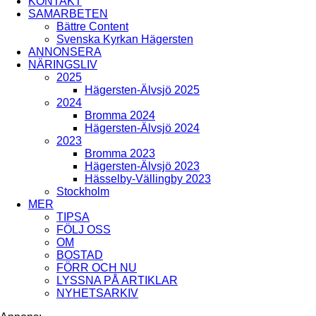
KONTAKT
ÅRSTADAL
SAMARBETEN
ÄLVSJÖ
Bättre Content
BREDÄNG
SOLBERGA
Svenska Kyrkan Hägersten
SKÄRHOLMEN
ANNONSERA
SÄTRA
NÄRINGSLIV
VÅRBERG
2025
Hägersten-Älvsjö 2025
Enskede-Årsta-Vantör
2024
Bromma 2024
BANDHAGEN
Hägersten-Älvsjö 2024
ENSKEDEFÄLTET
2023
ENSKEDE GÅRD
Bromma 2023
GAMLA ENSKEDE
Hägersten-Älvsjö 2023
HAGSÄTRA
Hässelby-Vällingby 2023
HÖGDALEN
Stockholm
JOHANNESHOV
MER
RÅGSVED
TIPSA
STUREBY
FÖLJ OSS
ÅRSTA
OM
ÖRBY
BOSTAD
ÖSTBERGA
FÖRR OCH NU
LYSSNA PÅ ARTIKLAR
NYHETSARKIV
Farsta