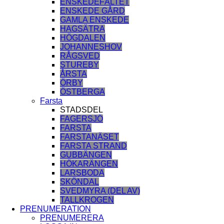
ENSKEDEFÄLTET
ENSKEDE GÅRD
GAMLA ENSKEDE
HAGSÄTRA
HÖGDALEN
JOHANNESHOV
RÅGSVED
STUREBY
ÅRSTA
ÖRBY
ÖSTBERGA
Farsta
STADSDEL
FAGERSJÖ
FARSTA
FARSTANÄSET
FARSTA STRAND
GUBBÄNGEN
HÖKARÄNGEN
LARSBODA
SKÖNDAL
SVEDMYRA (DEL AV)
TALLKROGEN
PRENUMERATION
PRENUMERERA