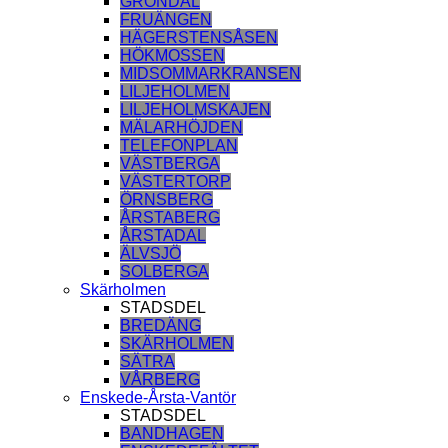
GRÖNDAL
FRUÄNGEN
HÄGERSTENSÅSEN
HÖKMOSSEN
MIDSOMMARKRANSEN
LILJEHOLMEN
LILJEHOLMSKAJEN
MÄLARHÖJDEN
TELEFONPLAN
VÄSTBERGA
VÄSTERTORP
ÖRNSBERG
ÅRSTABERG
ÅRSTADAL
ÄLVSJÖ
SOLBERGA
Skärholmen
STADSDEL
BREDÄNG
SKÄRHOLMEN
SÄTRA
VÅRBERG
Enskede-Årsta-Vantör
STADSDEL
BANDHAGEN