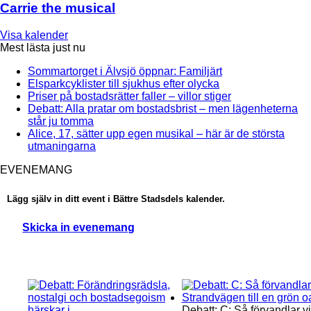
Carrie the musical
Visa kalender
Mest lästa just nu
Sommartorget i Älvsjö öppnar: Familjärt
Elsparkcyklister till sjukhus efter olycka
Priser på bostadsrätter faller – villor stiger
Debatt: Alla pratar om bostadsbrist – men lägenheterna
står ju tomma
Alice, 17, sätter upp egen musikal – här är de största
utmaningarna
EVENEMANG
Lägg själv in ditt event i Bättre Stadsdels kalender.
Skicka in evenemang
Läs mer:
Debatt: C: Så förvandlar vi