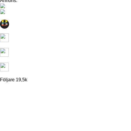
Annons:
FAGERSJÖ
FARSTA
FARSTANÄSET
FARSTA STRAND
GUBBÄNGEN
HÖKARÄNGEN
LARSBODA
SKÖNDAL
SVEDMYRA (DEL AV)
TALLKROGEN
Följare
19,5k