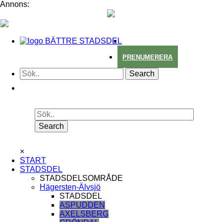
Annons:
BÄTTRE STADSDEL
PRENUMERERA
×
START
STADSDEL
STADSDELSOMRÅDE
Hägersten-Älvsjö
STADSDEL
ASPUDDEN
AXELSBERG