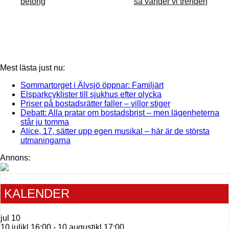
betong
så vänder vi trenden
Mest lästa just nu:
Sommartorget i Älvsjö öppnar: Familjärt
Elsparkcyklister till sjukhus efter olycka
Priser på bostadsrätter faller – villor stiger
Debatt: Alla pratar om bostadsbrist – men lägenheterna
står ju tomma
Alice, 17, sätter upp egen musikal – här är de största
utmaningarna
Annons:
KALENDER
jul
10
10 julikl.16:00
-
10 augustikl.17:00