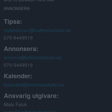
ANNONSERA
Tipsa:
redaktionen@battrestadsdel.se
070-9449519
Annonsera:
annons@battrestadsdel.se
070-9449519
Kalender:
kalender@battrestadsdel.se
Ansvarig utgivare:
Mats Falck
mats@battrestadsdel.se