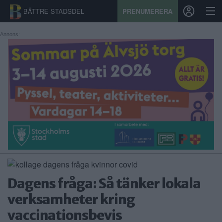
BÄTTRE STADSDEL
PRENUMERERA
Annons:
START
STADSDEL
PRENUMERATION
SPORT
ÅSIKTER
KALENDER
Dagens fråga: Så tänker lokala
KONTAKT
verksamheter kring
vaccinationsbevis
SAMARBETEN