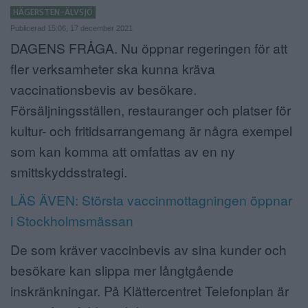
HÄGERSTEN-ÄLVSJÖ
ANNONSERA
Publicerad 15:06, 17 december 2021
DAGENS FRÅGA. Nu öppnar regeringen för att
NÄRINGSLIV
fler verksamheter ska kunna kräva
MER
vaccinationsbevis av besökare.
Försäljningsställen, restauranger och platser för
kultur- och fritidsarrangemang är några exempel
som kan komma att omfattas av en ny
smittskyddsstrategi.
LÄS ÄVEN: Största vaccinmottagningen öppnar
i Stockholmsmässan
De som kräver vaccinbevis av sina kunder och
besökare kan slippa mer långtgående
inskränkningar. På Klättercentret Telefonplan är