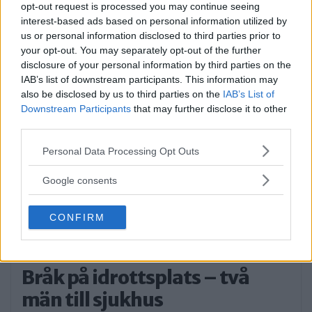
opt-out request is processed you may continue seeing
Sommartorget i Älvsjö
interest-based ads based on personal information utilized by
us or personal information disclosed to third parties prior to
öppnar: Familjärt
your opt-out. You may separately opt-out of the further
disclosure of your personal information by third parties on the
På måndagseftermiddagen öppnade
IAB’s list of downstream participants. This information may
aktiviteterna på Älvsjö torg. Artisten […]
also be disclosed by us to third parties on the
IAB’s List of
Downstream Participants
that may further disclose it to other
Publicerad 16:23, 3 augusti 2026
third parties.
Please note that this website/app uses one or more Google
Personal Data Processing Opt Outs
Flydde i kajak – greps
services and may gather and store information including but
not limited to your visit or usage behaviour. You may click to
Google consents
På söndagsmorgonen följde polisen en man
grant or deny consent to Google and its third-party tags to
på Långsjön […]
use your data for below specified purposes in below Google
CONFIRM
consent section.
Publicerad 13:35, 2 augusti 2026
Bråk på idrottsplats – två
män till sjukhus