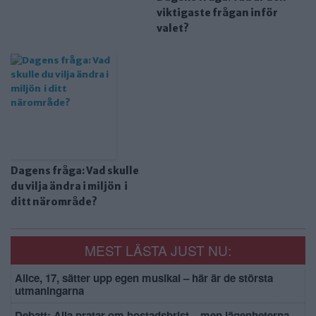
viktigaste frågan inför
valet?
Dagens fråga: Vad skulle
du vilja ändra i miljön i
ditt närområde?
MEST LÄSTA JUST NU:
Alice, 17, sätter upp egen musikal – här är de största
utmaningarna
Debatt: Alla pratar om bostadsbrist – men lägenheterna