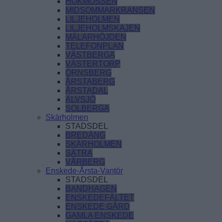
HÖKMOSSEN
MIDSOMMARKRANSEN
LILJEHOLMEN
LILJEHOLMSKAJEN
MÄLARHÖJDEN
TELEFONPLAN
VÄSTBERGA
VÄSTERTORP
ÖRNSBERG
ÅRSTABERG
ÅRSTADAL
ÄLVSJÖ
SOLBERGA
Skärholmen
STADSDEL
BREDÄNG
SKÄRHOLMEN
SÄTRA
VÅRBERG
Enskede-Årsta-Vantör
STADSDEL
BANDHAGEN
ENSKEDEFÄLTET
ENSKEDE GÅRD
GAMLA ENSKEDE