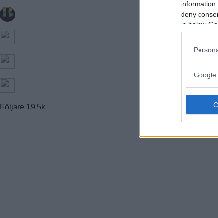
information 
FARSTA STRAND
GUBBÄNGEN
deny consent
HÖKARÄNGEN
in below Go
LARSBODA
SKÖNDAL
SVEDMYRA (DEL AV)
Persona
TALLKROGEN
Google 
Följare
19,5k