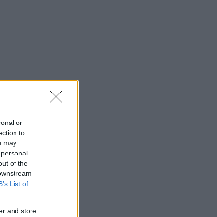
sonal or
ection to
ou may
 personal
out of the
 downstream
B’s List of
er and store