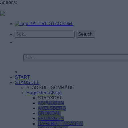
Annons:
BÄTTRE STADSDEL
×
START
STADSDEL
STADSDELSOMRÅDE
Hägersten-Älvsjö
STADSDEL
ASPUDDEN
AXELSBERG
GRÖNDAL
FRUÄNGEN
HÄGERSTENSÅSEN