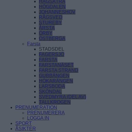
HAGSÄTRA
HÖGDALEN
JOHANNESHOV
RÅGSVED
STUREBY
ÅRSTA
ÖRBY
ÖSTBERGA
Farsta
STADSDEL
FAGERSJÖ
FARSTA
FARSTANÄSET
FARSTA STRAND
GUBBÄNGEN
HÖKARÄNGEN
LARSBODA
SKÖNDAL
SVEDMYRA (DEL AV)
TALLKROGEN
PRENUMERATION
PRENUMERERA
LOGGA IN
SPORT
ÅSIKTER