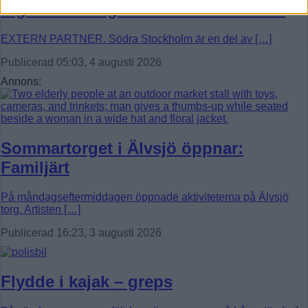
digitala vardagen i södra Stockholm
EXTERN PARTNER. Södra Stockholm är en del av […]
Publicerad 05:03, 4 augusti 2026
Annons:
Sommartorget i Älvsjö öppnar:
Familjärt
På måndagseftermiddagen öppnade aktiviteterna på Älvsjö
torg. Artisten […]
Publicerad 16:23, 3 augusti 2026
Flydde i kajak – greps