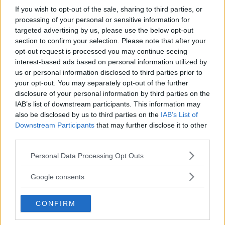
If you wish to opt-out of the sale, sharing to third parties, or
processing of your personal or sensitive information for
Alice, 17, sätter upp egen musikal –
targeted advertising by us, please use the below opt-out
section to confirm your selection. Please note that after your
här är de största utmaningarna
opt-out request is processed you may continue seeing
interest-based ads based on personal information utilized by
Alice Stenberg är 17 år och har skrivit, […]
us or personal information disclosed to third parties prior to
your opt-out. You may separately opt-out of the further
Publicerad 16:16, 5 augusti 2026
disclosure of your personal information by third parties on the
IAB’s list of downstream participants. This information may
also be disclosed by us to third parties on the
IAB’s List of
Bilist körde på vuxen och barn på
Downstream Participants
that may further disclose it to other
cykel
third parties.
Please note that this website/app uses one or more Google
Personal Data Processing Opt Outs
På måndagskvällen blev två personer som färdades på […]
services and may gather and store information including but
Publicerad 08:58, 4 augusti 2026
not limited to your visit or usage behaviour. You may click to
Google consents
grant or deny consent to Google and its third-party tags to
use your data for below specified purposes in below Google
CONFIRM
consent section.
När onlinecasino blir en del av den