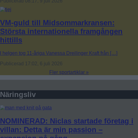
Publicerad 08:17, 9 juli 2026
VM-guld till Midsommarkransen:
Största internationella framgången
hittills
I helgen tog 11-åriga Vanessa Dreilinger Kraft från […]
Publicerad 17:02, 6 juli 2026
Fler sportartiklar »
Näringsliv
NOMINERAD: Niclas startade företag i
villan: Detta är min passion –