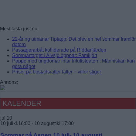
Mest lästa just nu:
22-åring utmanar Tiptapp: Det blev en hel sommar framför
datorn
Passagerarbåt kolliderade på Riddarfjärden
Sommartorget i Älvsjö öppnar: Familjärt
Poppe med ungdomar intar friluftsteatern: Människan kan
göra något
Priser på bostadsrätter faller – villor stiger
Annons:
KALENDER
jul
10
10 julikl.16:00
-
10 augustikl.17:00
Sommar på Aspen 10 juli- 10 augusti