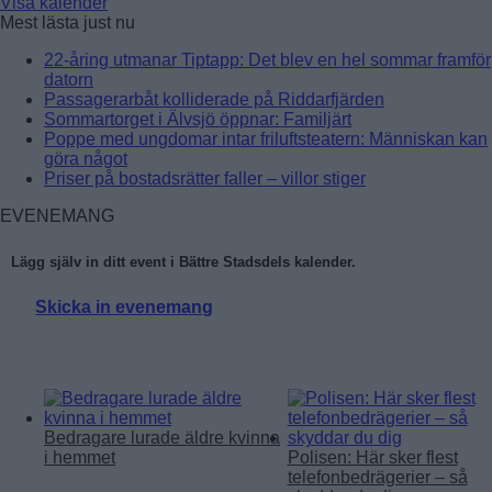
Visa kalender
Mest lästa just nu
22-åring utmanar Tiptapp: Det blev en hel sommar framför
datorn
Passagerarbåt kolliderade på Riddarfjärden
Sommartorget i Älvsjö öppnar: Familjärt
Poppe med ungdomar intar friluftsteatern: Människan kan
göra något
Priser på bostadsrätter faller – villor stiger
EVENEMANG
Lägg själv in ditt event i Bättre Stadsdels kalender.
Skicka in evenemang
Läs mer:
Bedragare lurade äldre kvinna
i hemmet
Polisen: Här sker flest
telefonbedrägerier – så