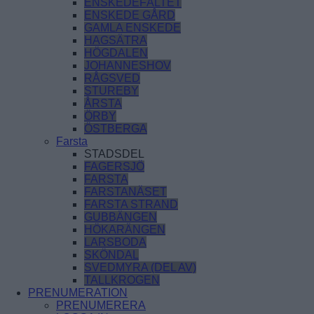
ENSKEDEFÄLTET
ENSKEDE GÅRD
GAMLA ENSKEDE
HAGSÄTRA
HÖGDALEN
JOHANNESHOV
RÅGSVED
STUREBY
ÅRSTA
ÖRBY
ÖSTBERGA
Farsta
STADSDEL
FAGERSJÖ
FARSTA
FARSTANÄSET
FARSTA STRAND
GUBBÄNGEN
HÖKARÄNGEN
LARSBODA
SKÖNDAL
SVEDMYRA (DEL AV)
TALLKROGEN
PRENUMERATION
PRENUMERERA