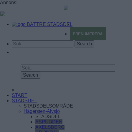
Annons:
BÄTTRE STADSDEL
PRENUMERERA
×
START
STADSDEL
STADSDELSOMRÅDE
Hägersten-Älvsjö
STADSDEL
ASPUDDEN
AXELSBERG