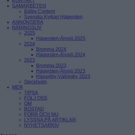
KONTAKT
ÅRSTADAL
SAMARBETEN
ÄLVSJÖ
Bättre Content
BREDÄNG
SOLBERGA
Svenska Kyrkan Hägersten
SKÄRHOLMEN
ANNONSERA
SÄTRA
NÄRINGSLIV
VÅRBERG
2025
Hägersten-Älvsjö 2025
Enskede-Årsta-Vantör
2024
Bromma 2024
BANDHAGEN
Hägersten-Älvsjö 2024
ENSKEDEFÄLTET
2023
ENSKEDE GÅRD
Bromma 2023
GAMLA ENSKEDE
Hägersten-Älvsjö 2023
HAGSÄTRA
Hässelby-Vällingby 2023
HÖGDALEN
Stockholm
JOHANNESHOV
MER
RÅGSVED
TIPSA
STUREBY
FÖLJ OSS
ÅRSTA
OM
ÖRBY
BOSTAD
ÖSTBERGA
FÖRR OCH NU
LYSSNA PÅ ARTIKLAR
NYHETSARKIV
Farsta