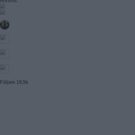
Annons:
FAGERSJÖ
FARSTA
FARSTANÄSET
FARSTA STRAND
GUBBÄNGEN
HÖKARÄNGEN
LARSBODA
SKÖNDAL
SVEDMYRA (DEL AV)
TALLKROGEN
Följare
19,5k