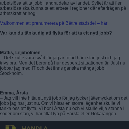
arbetslösa att ta jobb i andra delar av landet. Syftet är att fler
arbetslösa ska kunna ta ett arbete i regioner där efterfrågan på
arbetskraft är hög.
Välkommen att prenumerera på Bättre stadsdel – här
Var kan du tänka dig att flytta för att ta ett nytt jobb?
Mattis, Liljeholmen
– Det skulle vara svårt för jag är rotad här i stan just och jag
trivs bra. Men det beror på hur desperat situationen är. Just nu
jobbar jag med IT och det finns ganska många jobb i
Stockholm.
Emma, Årsta
– Jag vill inte hitta ett nytt jobb för jag tycker jättemycket om det
jobb jag har just nu. Om vi hittar en större lägenhet skulle vi
tänka oss att flytta. Vi bor i Årsta nu och vi skulle vilja stanna i
söder om stan, vi har tittat typ på Farsta eller Hökarängen.