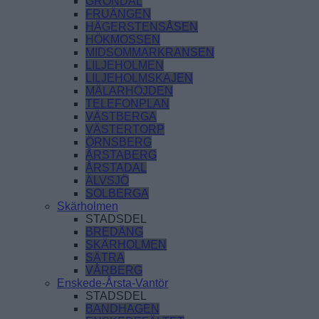
GRÖNDAL
FRUÄNGEN
HÄGERSTENSÅSEN
HÖKMOSSEN
MIDSOMMARKRANSEN
LILJEHOLMEN
LILJEHOLMSKAJEN
MÄLARHÖJDEN
TELEFONPLAN
VÄSTBERGA
VÄSTERTORP
ÖRNSBERG
ÅRSTABERG
ÅRSTADAL
ÄLVSJÖ
SOLBERGA
Skärholmen
STADSDEL
BREDÄNG
SKÄRHOLMEN
SÄTRA
VÅRBERG
Enskede-Årsta-Vantör
STADSDEL
BANDHAGEN