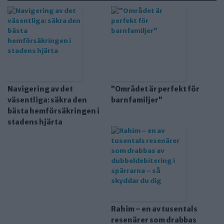
Navigering av det
”Området är perfekt för
väsentliga: säkra den
barnfamiljer”
bästa hemförsäkringen i
stadens hjärta
Rahim – en av tusentals
resenärer som drabbas