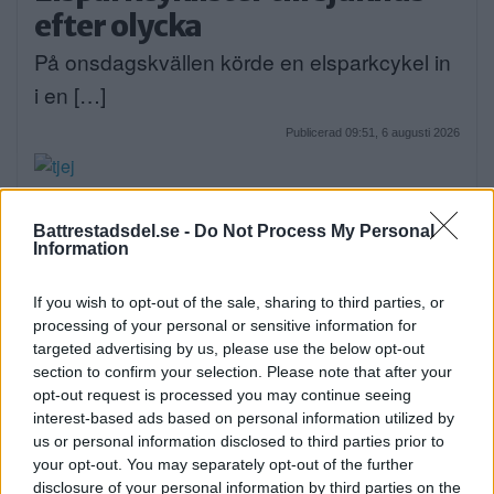
efter olycka
På onsdagskvällen körde en elsparkcykel in
i en […]
Publicerad 09:51, 6 augusti 2026
Alice, 17, sätter upp egen
Battrestadsdel.se -
Do Not Process My Personal
musikal – här är de största
Information
utmaningarna
If you wish to opt-out of the sale, sharing to third parties, or
Alice Stenberg är 17 år och har skrivit, […]
processing of your personal or sensitive information for
targeted advertising by us, please use the below opt-out
Publicerad 16:16, 5 augusti 2026
section to confirm your selection. Please note that after your
opt-out request is processed you may continue seeing
interest-based ads based on personal information utilized by
Bilist körde på vuxen och barn
us or personal information disclosed to third parties prior to
på cykel
your opt-out. You may separately opt-out of the further
disclosure of your personal information by third parties on the