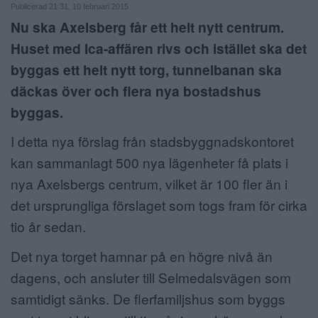
Publicerad 21:31, 10 februari 2015
ANNONSERA
Nu ska Axelsberg får ett helt nytt centrum.
Huset med Ica-affären rivs och istället ska det
NÄRINGSLIV
byggas ett helt nytt torg, tunnelbanan ska
MER
däckas över och flera nya bostadshus
byggas.
I detta nya förslag från stadsbyggnadskontoret
kan sammanlagt 500 nya lägenheter få plats i
nya Axelsbergs centrum, vilket är 100 fler än i
det ursprungliga förslaget som togs fram för cirka
tio år sedan.
Det nya torget hamnar på en högre nivå än
dagens, och ansluter till Selmedalsvägen som
samtidigt sänks. De flerfamiljshus som byggs