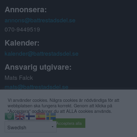
Annonsera:
annons@battrestadsdel.se
070-9449519
Kalender:
kalender@battrestadsdel.se
Ansvarig utgivare:
Mats Falck
mats@battrestadsdel.se
070-9449519
Vi använder cookies. Några cookies är nödvändiga för att
webbplatsen ska fungera korrekt. Genom att klicka på
Följ oss på:
"Acceptera" godkänner du att ALLA cookies används.
⇧
Cookie inställningar
Acceptera alla