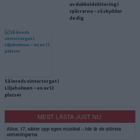
av dubbeldebitering i
spärrarna – så skyddar
du dig
Så inreds vintertorget i
Liljeholmen – en av 12
platser
MEST LÄSTA JUST NU:
Alice, 17, sätter upp egen musikal – här är de största
utmaningarna