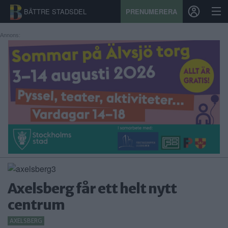
BÄTTRE STADSDEL
PRENUMERERA
Annons:
START
STADSDEL
PRENUMERATION
SPORT
ÅSIKTER
KALENDER
Axelsberg får ett helt nytt
KONTAKT
centrum
SAMARBETEN
AXELSBERG