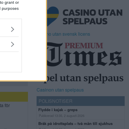
to grant or
ed purposes
Casino utan svensk licens
Casinon utan spelpaus
POLISNOTISER
ta för
Flydde i kajak – greps
Publicerad 13:35, 2 augusti 2026
Bråk på idrottsplats – två män till sjukhus