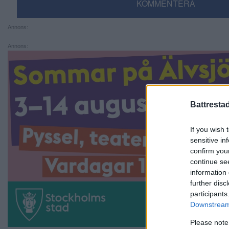
KOMMENTERA
Annons:
Annons:
Battresta
If you wish 
sensitive in
confirm you
continue se
information 
further disc
participants
Downstream 
Please note