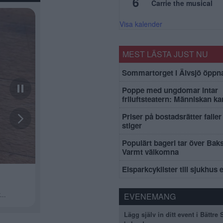
6
Carrie the musical
Visa kalender
MEST LÄSTA JUST NU
Sommartorget i Älvsjö öppna
Poppe med ungdomar intar
friluftsteatern: Människan k
Priser på bostadsrätter faller 
stiger
Populärt bageri tar över Bak
Varmt välkomna
Elsparkcyklister till sjukhus 
EVENEMANG
Lägg själv in ditt event i Bättre