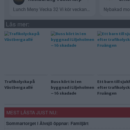
Läs mer:
Trafikolycka på
Buss kört in i en
Ett barn till sju
Västberga allé
byggnad i Liljeholmen
efter trafikolyck
– 16 skadade
Fruängen
MEST LÄSTA JUST NU:
Sommartorget i Älvsjö öppnar: Familjärt