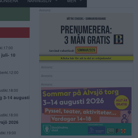
NONSERA
NÄRINGSLIV
MER
Annons:
kl.17:00
uli- 10
Annons:
berkl.12:00
Annons:
Annons:
stikl.18:00
g 3-14 augusti
stikl.18:00
vsjö 2026
tikl.19:00