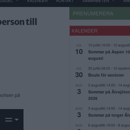
ADSDEL
KALENDER
KONTAKT
SAMARBETEN
AN
PRENUMERERA
erson till
KALENDER
10 julikl.16:00
-
10 augusti
JUL
10
Sommar på Aspen 10 j
augusti
30 julikl.08:00
-
10 septem
JUL
30
Boule för seniorer
3 augustikl.14:00
-
14 augu
AUG
3
Sommar på Älvsjötor
 polisen på
2026
3 augustikl.14:00
-
14 augu
AUG
3
Sommar på torget Äl
6 augustikl.19:00
-
8 augus
AUG