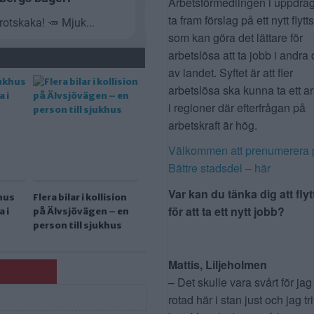
Arbetsförmedlingen i uppdrag
ta fram förslag på ett nytt flytt
som kan göra det lättare för
arbetslösa att ta jobb i andra 
av landet. Syftet är att fler
arbetslösa ska kunna ta ett a
i regioner där efterfrågan på
arbetskraft är hög.
Välkommen att prenumerera 
Bättre stadsdel – här
Var kan du tänka dig att flyt
khus
Flera bilar i kollision
för att ta ett nytt jobb?
a i
på Älvsjövägen – en
person till sjukhus
Mattis, Liljeholmen
– Det skulle vara svårt för jag
rotad här i stan just och jag tr