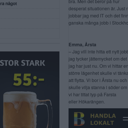
bra. Men det beror på hur
öra något
desperat situationen är. Just 
jobbar jag med IT och det fin
ganska många jobb i Stockho
Emma, Årsta
– Jag vill inte hitta ett nytt job
jag tycker jättemycket om det
jag har just nu. Om vi hittar e
större lägenhet skulle vi tänk
att flytta. Vi bor i Årsta nu och
skulle vilja stanna i söder om
vi har tittat typ på Farsta
eller Hökarängen.