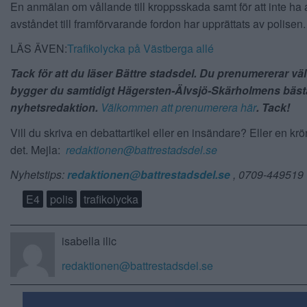
En anmälan om vållande till kroppsskada samt för att inte ha
avståndet till framförvarande fordon har upprättats av polisen.
LÄS ÄVEN:
Trafikolycka på Västberga allé
Tack för att du läser Bättre stadsdel. Du prenumererar vä
bygger du samtidigt Hägersten-Älvsjö-Skärholmens bäst
nyhetsredaktion.
Välkommen att prenumerera här
. Tack!
Vill du skriva en debattartikel eller en insändare? Eller en kr
det. Mejla:
redaktionen@battrestadsdel.se
Nyhetstips:
redaktionen@battrestadsdel.se
, 0709-449519
E4
polis
trafikolycka
isabella ilic
redaktionen@battrestadsdel.se