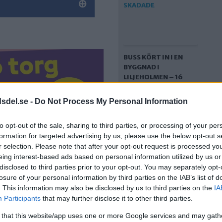
BUSS KÖRT IN I EN
BYGGNAD I
LILJEHOLMEN – 16
SKADADE
dsdel.se -
Do Not Process My Personal Information
to opt-out of the sale, sharing to third parties, or processing of your per
formation for targeted advertising by us, please use the below opt-out s
r selection. Please note that after your opt-out request is processed y
eing interest-based ads based on personal information utilized by us or
disclosed to third parties prior to your opt-out. You may separately opt-
losure of your personal information by third parties on the IAB’s list of
. This information may also be disclosed by us to third parties on the
IA
ETT BARN TILL
Participants
that may further disclose it to other third parties.
SJUKHUS EFTER
TRAFIKOLYCKA I
 that this website/app uses one or more Google services and may gath
FRUÄNGEN