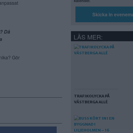
kalender.
 anpassat
Skicka in evenem
l? Då
LÄS MER:
a
önika? Gör
TRAFIKOLYCKA PÅ
VÄSTBERGA ALLÉ