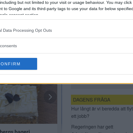
including but not limited to your visit or usage behaviour. You may click 
 to Google and its third-party tags to use your data for below specifi
ogle consent section.
l Data Processing Opt Outs
consents
FLERA BILAR I
CONFIRM
KOLLISION PÅ
ÄLVSJÖVÄGEN – EN
PERSON TILL SJUKHUS
DAGENS FRÅGA
Hur långt är vi beredda att flyt
ett jobb?
Regeringen har gett