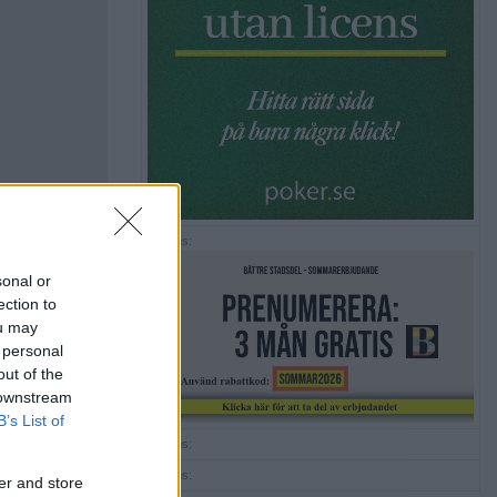
Annons:
sonal or
ection to
ou may
 personal
out of the
 downstream
B’s List of
Annons:
Annons:
er and store