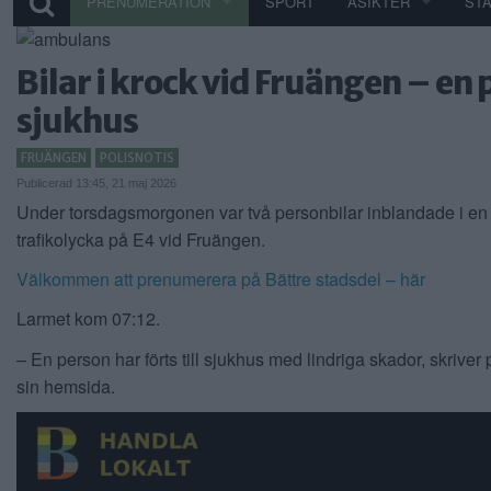
PRENUMERATION
SPORT
ÅSIKTER
ST
Bilar i krock vid Fruängen – en p
sjukhus
FRUÄNGEN
POLISNOTIS
Publicerad 13:45, 21 maj 2026
Under torsdagsmorgonen var två personbilar inblandade i en
trafikolycka på E4 vid Fruängen.
Välkommen att prenumerera på Bättre stadsdel – här
Larmet kom 07:12.
– En person har förts till sjukhus med lindriga skador, skriver
sin hemsida.