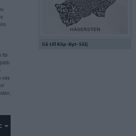
nu
ns
lm.
Gå till Köp-Byt-Sälj
b för
 jobb
n
a oss
 vi
 stan,