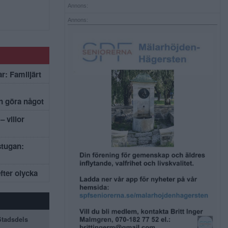
Annons:
Annons:
r: Familjärt
an göra något
– villor
stugan:
efter olycka
 Stadsdels