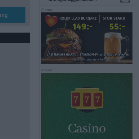
Annons:
ang
Annons: