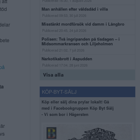
 att
Publicerad 16:30, 1 augusti 2026
stöd
Man anhållen efter våldsdåd i villa
Publicerad 09:53, 30 juli 2026
Misstänkt mordförsök vid damm i Långbro
delar
Publicerad 20:45, 24 juli 2026
Polisen: Två ingripanden på tisdagen – i
rbete
Midsommarkransen och Liljeholmen
Publicerad 21:02, 7 juli 2026
Narkotikabrott i Aspudden
Publicerad 17:04, 28 juni 2026
på
Visa alla
ta
KÖP-BYT-SÄLJ
Köp eller sälj dina prylar lokalt! Gå
med i Facebookgruppen Köp Byt Sälj
- Vi som bor i Hägersten
 är
ivs