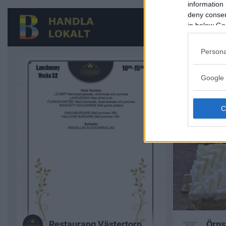
information 
deny consent
in below Go
Persona
Google 