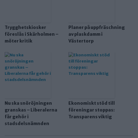
Trygghetskiosker
Planer på uppfräschning
föreslås i Skärholmen –
av plaskdamm i
möter kritik
Västertorp
Nu ska snöröjningen
Ekonomiskt stöd till
granskas – Liberalerna
föreningar stoppas:
får gehör i
Transparens viktig
stadsdelsnämnden