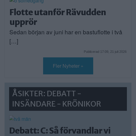
Flotte utanför Rävudden
upprör
Sedan början av juni har en bastuflotte i två
[…]
Publicerad 17:09, 21 juli 2026
Fler Nyheter »
ÅSIKTER: DEBATT -
INSÄNDARE - KRÖNIKOR
Debatt: C: Så förvandlar vi