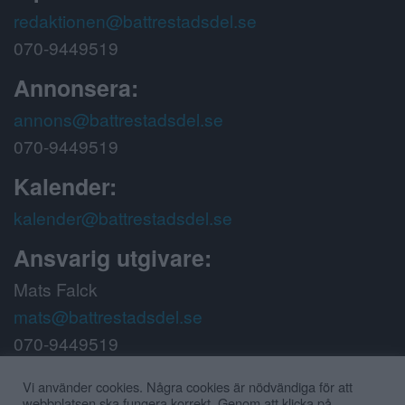
redaktionen@battrestadsdel.se
070-9449519
Annonsera:
annons@battrestadsdel.se
070-9449519
Kalender:
kalender@battrestadsdel.se
Ansvarig utgivare:
Mats Falck
mats@battrestadsdel.se
070-9449519
Följ oss på:
Vi använder cookies. Några cookies är nödvändiga för att
webbplatsen ska fungera korrekt. Genom att klicka på