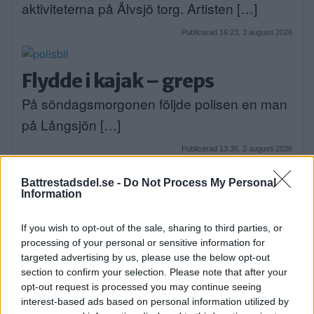
aktiviteterna på Älvsjö torg. Artisten […]
Publicerad 16:23, 3 augusti 2026
Flydde i kajak – greps
På söndagsmorgonen följde polisen en man
på Långsjön […]
Publicerad 13:35, 2 augusti 2026
Annons:
Battrestadsdel.se -
Do Not Process My Personal
Information
Bråk på idrottsplats – två
If you wish to opt-out of the sale, sharing to third parties, or
män till sjukhus
processing of your personal or sensitive information for
targeted advertising by us, please use the below opt-out
På lördagseftermiddagen skadades två
section to confirm your selection. Please note that after your
personer i Sätra med […]
opt-out request is processed you may continue seeing
interest-based ads based on personal information utilized by
Publicerad 16:30, 1 augusti 2026