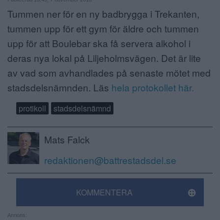
Tummen ner för en ny badbrygga i Trekanten,
ANNONSERA
tummen upp för ett gym för äldre och tummen
NÄRINGSLIV
upp för att Boulebar ska få servera alkohol i
deras nya lokal på Liljeholmsvägen. Det är lite
MER
av vad som avhandlades på senaste mötet med
stadsdelsnämnden. Läs
hela protokollet här.
protikoll
stadsdelsnämnd
Mats Falck
redaktionen@battrestadsdel.se
KOMMENTERA
Annons: