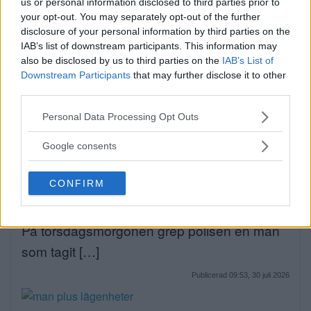
us or personal information disclosed to third parties prior to
your opt-out. You may separately opt-out of the further
disclosure of your personal information by third parties on the
Debatt: C: Så förvandlar vi
IAB’s list of downstream participants. This information may
also be disclosed by us to third parties on the
IAB’s List of
Strandvägen till en grön oas
Downstream Participants
that may further disclose it to other
DEBATT. Strandvägen är i dag en av
third parties.
Stockholms […]
Please note that this website/app uses one or more Google
Personal Data Processing Opt Outs
services and may gather and store information including but
Publicerad 07:01, 31 juli 2026
not limited to your visit or usage behaviour. You may click to
Google consents
grant or deny consent to Google and its third-party tags to
use your data for below specified purposes in below Google
Man anhållen efter våldsdåd i
CONFIRM
consent section.
villa
På torsdagsmorgonen grep polisen en man
som tagit […]
Publicerad 09:53, 30 juli 2026