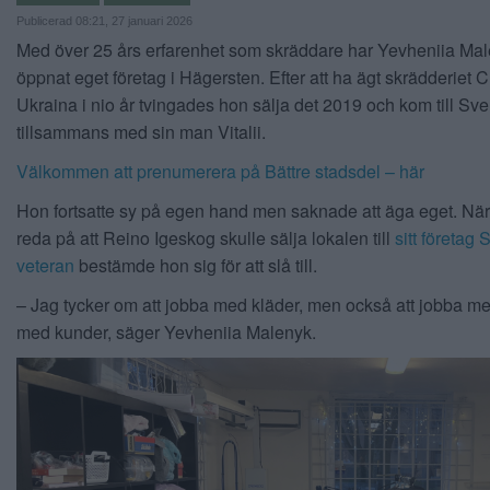
Publicerad 08:21, 27 januari 2026
Med över 25 års erfarenhet som skräddare har Yevheniia Ma
öppnat eget företag i Hägersten. Efter att ha ägt skrädderiet C
Ukraina i nio år tvingades hon sälja det 2019 och kom till Sve
tillsammans med sin man Vitalii.
Välkommen att prenumerera på Bättre stadsdel – här
Hon fortsatte sy på egen hand men saknade att äga eget. När
reda på att Reino Igeskog skulle sälja lokalen till
sitt företag 
veteran
bestämde hon sig för att slå till.
– Jag tycker om att jobba med kläder, men också att jobba m
med kunder, säger Yevheniia Malenyk.