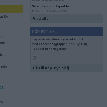
Narkotikabrott i Aspudden
Publicerad 17:04, 28 juni 2026
ta för
Visa alla
KÖP-BYT-SÄLJ
 att
Köp eller sälj dina prylar lokalt! Gå
stöd
med i Facebookgruppen Köp Byt Sälj
- Vi som bor i Hägersten
delar
rbete
Gå till Köp-Byt-Sälj
på
ta