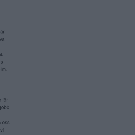
 är
ivs
nu
ns
lm.
b för
 jobb
n
a oss
 vi