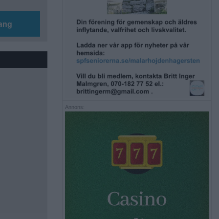
ang
Annons: