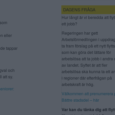
DAGENS FRÅGA
Hur långt är vi beredda att flyt
, som
ett jobb?
Regeringen har gett
n eller
Arbetsförmedlingen i uppdrag
ta fram förslag på ett nytt flytt
 de tappar
som kan göra det lättare för
arbetslösa att ta jobb i andra 
av landet. Syftet är att fler
ygval och
arbetslösa ska kunna ta ett a
l att sy.
i regioner där efterfrågan på
arbetskraft är hög.
eniorer:
Välkommen att prenumerera 
Bättre stadsdel – här
Var kan du tänka dig att flyt