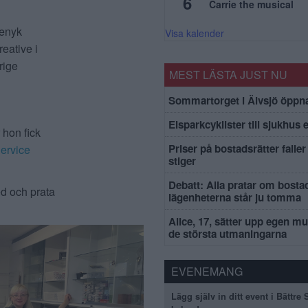
6
Carrie the musical
lenyk
Visa kalender
reative i
rige
MEST LÄSTA JUST NU
Sommartorget i Älvsjö öppna
Elsparkcyklister till sjukhus 
 hon fick
Priser på bostadsrätter faller 
Service
stiger
Debatt: Alla pratar om bosta
ed och prata
lägenheterna står ju tomma
Alice, 17, sätter upp egen mu
de största utmaningarna
EVENEMANG
Lägg själv in ditt event i Bättre