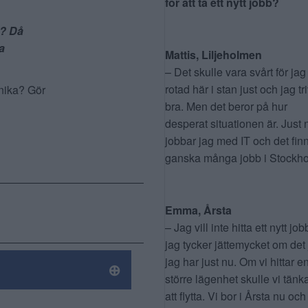
för att ta ett nytt jobb?
l? Då
a
Mattis, Liljeholmen
– Det skulle vara svårt för jag
rotad här i stan just och jag tr
önika? Gör
bra. Men det beror på hur
desperat situationen är. Just 
jobbar jag med IT och det fin
ganska många jobb i Stockho
Emma, Årsta
– Jag vill inte hitta ett nytt job
jag tycker jättemycket om det
jag har just nu. Om vi hittar e
större lägenhet skulle vi tänk
att flytta. Vi bor i Årsta nu och