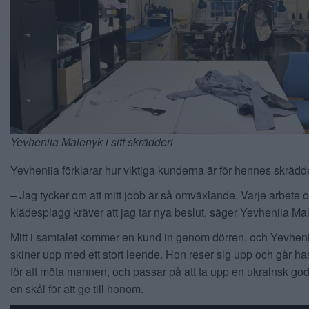
Yevheniia Malenyk i sitt skrädderi
Yevheniia förklarar hur viktiga kunderna är för hennes skrädde
– Jag tycker om att mitt jobb är så omväxlande. Varje arbete 
klädesplagg kräver att jag tar nya beslut, säger Yevheniia Ma
Mitt i samtalet kommer en kund in genom dörren, och Yevheni
skiner upp med ett stort leende. Hon reser sig upp och går has
för att möta mannen, och passar på att ta upp en ukrainsk godi
en skål för att ge till honom.