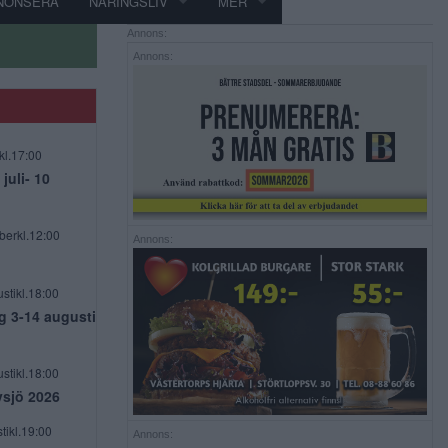
NONSERA
NÄRINGSLIV
MER
Annons:
Annons:
kl.17:00
uli- 10
berkl.12:00
Annons:
stikl.18:00
g 3-14 augusti
stikl.18:00
vsjö 2026
tikl.19:00
Annons: