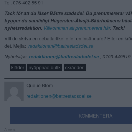
Tel: 076-402 55 91
Tack för att du läser Bättre stadsdel. Du prenumererar vä
bygger du samtidigt Hägersten-Älvsjö-Skärholmens bäst
nyhetsredaktion.
Välkommen att prenumerera här
. Tack!
Vill du skriva en debattartikel eller en insändare? Eller en kr
det. Mejla:
redaktionen@battrestadsdel.se
Nyhetstips:
redaktionen@battrestadsdel.se
, 0709-449519
kläder
nyöppnad butik
skrädderi
Queue Blom
redaktionen@battrestadsdel.se
KOMMENTERA
Annons: