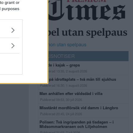
to grant or
ed purposes
Casinon utan spelpaus
POLISNOTISER
Flydde i kajak – greps
Publicerad 13:35, 2 augusti 2026
Bråk på idrottsplats – två män till sjukhus
Publicerad 16:30, 1 augusti 2026
Man anhållen efter våldsdåd i villa
Publicerad 09:53, 30 juli 2026
Misstänkt mordförsök vid damm i Långbro
Publicerad 20:45, 24 juli 2026
Polisen: Två ingripanden på tisdagen – i
Midsommarkransen och Liljeholmen
Publicerad 21:02, 7 juli 2026