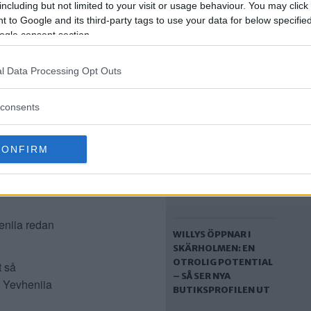
including but not limited to your visit or usage behaviour. You may click 
 to Google and its third-party tags to use your data for below specifi
SÅ TYCKER
ogle consent section.
SKÄRHOLMSBORNA
ll bit.
OM NYA
 och en till
l Data Processing Opt Outs
MATVARUHUSET –
 sedan sina
BÅDE RIS OCH ROS
 fortsätter
consents
h jag
CONFIRM
 göra den
nför
eniia redan
WILLYS ÖPPNAR I
SKÄRHOLMEN: EN
OTROLIG POTENTIAL
t så
– SÅ SER NYA
r Yevheniia
BUTIKSPROFILEN UT