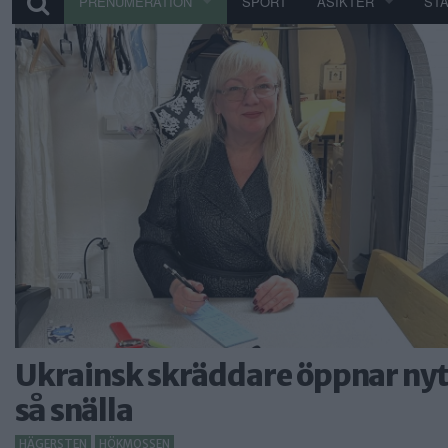
PRENUMERATION
SPORT
ÅSIKTER
ST
Ukrainsk skräddare öppnar nyt
så snälla
HÄGERSTEN
HÖKMOSSEN