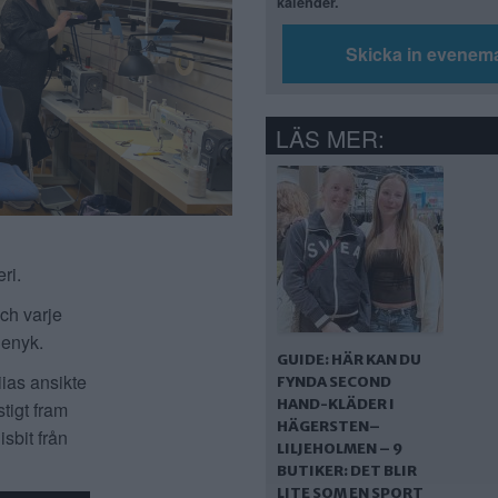
kalender.
Skicka in evenem
LÄS MER:
ri.
och varje
lenyk.
GUIDE: HÄR KAN DU
ias ansikte
FYNDA SECOND
HAND-KLÄDER I
tigt fram
HÄGERSTEN–
sbit från
LILJEHOLMEN – 9
BUTIKER: DET BLIR
LITE SOM EN SPORT