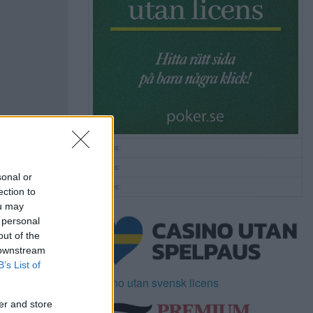
Annons:
Annons:
sonal or
Annons:
ection to
ou may
 personal
out of the
 downstream
B’s List of
Casino utan svensk licens
er and store