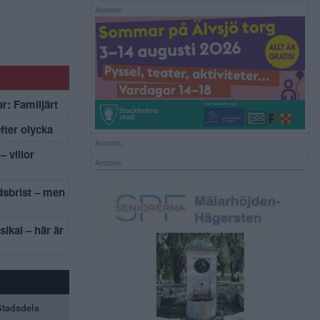
Annons:
r: Familjärt
efter olycka
Annons:
– villor
Annons:
dsbrist – men
sikal – här är
 Stadsdels