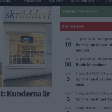
ADSDEL
KALENDER
KONTAKT
SAMARBETEN
AN
PRENUMERERA
KALENDER
10 julikl.16:00
-
10 augusti
JUL
10
Sommar på Aspen 10 j
augusti
30 julikl.08:00
-
10 septem
JUL
30
Boule för seniorer
3 augustikl.14:00
-
14 augu
AUG
3
Sommar på Älvsjötor
2026
t: Kunderna är
3 augustikl.14:00
-
14 augu
AUG
3
Sommar på torget Äl
6 augustikl.19:00
-
8 augus
AUG