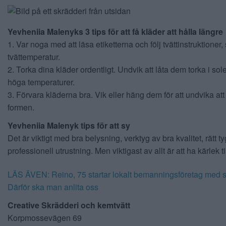
Yevheniia Malenyks 3 tips för att få kläder att hålla längre
1. Var noga med att läsa etiketterna och följ tvättinstruktioner
tvättemperatur.
2. Torka dina kläder ordentligt. Undvik att låta dem torka i sole
höga temperaturer.
3. Förvara kläderna bra. Vik eller häng dem för att undvika att
formen.
Yevheniia Malenyk tips för att sy
Det är viktigt med bra belysning, verktyg av bra kvalitet, rätt t
professionell utrustning. Men viktigast av allt är att ha kärlek til
LÄS ÄVEN: Reino, 75 startar lokalt bemanningsföretag med s
Därför ska man anlita oss
Creative Skrädderi och kemtvätt
Korpmossevägen 69