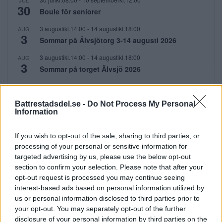
JUL
30
Boule för seniorer
3 augustikl.14:00
-
14 augustikl.18:00
AUG
3
Sommar på Älvsjötorg 3-14 augusti 2026
3 augustikl.14:00
-
14 augustikl.18:00
AUG
3
Sommar på torget Älvsjö 2026
6 augustikl.19:00
-
8 augustikl.19:00
AUG
6
Carrie the musical
Battrestadsdel.se -
Do Not Process My Personal
Information
Visa kalender
If you wish to opt-out of the sale, sharing to third parties, or
PRENUMERERA
processing of your personal or sensitive information for
targeted advertising by us, please use the below opt-out
section to confirm your selection. Please note that after your
Få dina lokala nyheter i mejlen!
opt-out request is processed you may continue seeing
interest-based ads based on personal information utilized by
E-postadress
us or personal information disclosed to third parties prior to
your opt-out. You may separately opt-out of the further
disclosure of your personal information by third parties on the