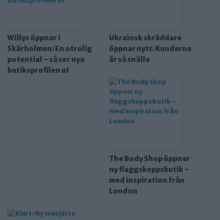
Willys öppnar i
Ukrainsk skräddare
Skärholmen: En otrolig
öppnar nytt: Kunderna
potential – så ser nya
är så snälla
butiksprofilen ut
The Body Shop öppnar
ny flaggskeppsbutik –
med inspiration från
London