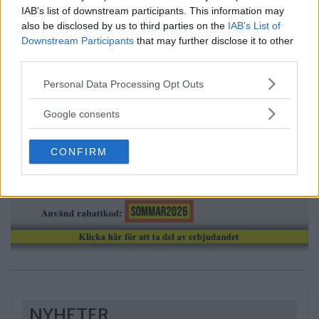
IAB’s list of downstream participants. This information may
also be disclosed by us to third parties on the
IAB’s List of
Downstream Participants
that may further disclose it to other
third parties.
Please note that this website/app uses one or more Google
Personal Data Processing Opt Outs
Annons:
services and may gather and store information including but
not limited to your visit or usage behaviour. You may click to
Google consents
grant or deny consent to Google and its third-party tags to
use your data for below specified purposes in below Google
CONFIRM
consent section.
NYHETER