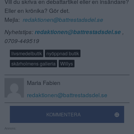
Vill du skriva en debattartikel eller en insändare?
Eller en krönika? Gör det.
Mejla:
redaktionen@battrestadsdel.se
Nyhetstips:
redaktionen@battrestadsdel.se
,
0709-449519
livsmedelbutik
nyöppnad butik
skärholmens galleria
Willys
Maria Fabien
redaktionen@battrestadsdel.se
KOMMENTERA
Annons: