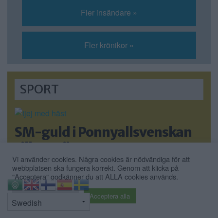
Fler insändare »
Fler krönikor »
SPORT
SM-guld i Ponnyallsvenskan
till Herrängen
Vi använder cookies. Några cookies är nödvändiga för att
SM-guld i Ponnyallsvenska 2026 går till Alice
webbplatsen ska fungera korrekt. Genom att klicka på
"Acceptera" godkänner du att ALLA cookies används.
Hammarlund […]
⇧
Cookie inställningar
Acceptera alla
Publicerad 08:17, 9 juli 2026