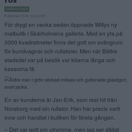
ANNONSERA
SKÄRHOLMEN
Publicerad 13:49, 3 juni 2025
NÄRINGSLIV
För drygt en vecka sedan öppnade Willys ny
matbutik i Skärholmens galleria. Med en yta på
MER
3000 kvadratmeter finns det gott om svängrum
för kundvagnar och rullatorer. Men när Bättre
stadsdel var på besök var köerna långa och
kassorna få.
En av kunderna är Jan-Erik, som rest hit från
Norsborg med sin rullator. Han har precis varit
inne och handlat i butiken för första gången.
– Det var gott om utrymme, men jag ser dåligt