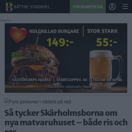
BÄTTRE STADSDEL
PRENUMERERA
Annons:
START
STADSDEL
PRENUMERATION
SPORT
ÅSIKTER
KALENDER
Så tycker Skärholmsborna om
KONTAKT
nya matvaruhuset – både ris och
SAMARBETEN
ros