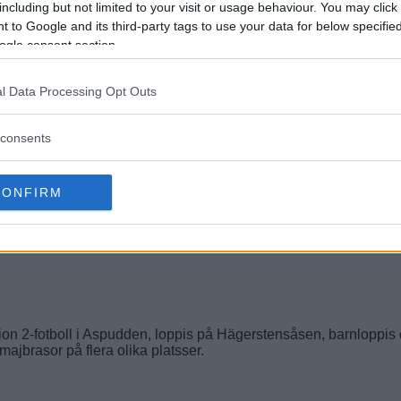
including but not limited to your visit or usage behaviour. You may click 
 to Google and its third-party tags to use your data for below specifi
ogle consent section.
l Data Processing Opt Outs
consents
CONFIRM
ision 2-fotboll i Aspudden, loppis på Hägerstensåsen, barnloppis
ajbrasor på flera olika platsser.