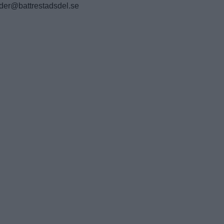
nder@battrestadsdel.se