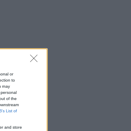
sonal or
ection to
ou may
 personal
out of the
 downstream
B’s List of
er and store