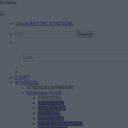
Annons:
BÄTTRE STADSDEL
×
START
STADSDEL
STADSDELSOMRÅDE
Hägersten-Älvsjö
STADSDEL
ASPUDDEN
AXELSBERG
GRÖNDAL
FRUÄNGEN
HÄGERSTENSÅSEN