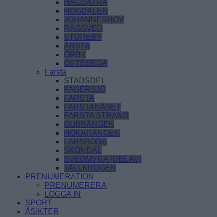
HAGSÄTRA
HÖGDALEN
JOHANNESHOV
RÅGSVED
STUREBY
ÅRSTA
ÖRBY
ÖSTBERGA
Farsta
STADSDEL
FAGERSJÖ
FARSTA
FARSTANÄSET
FARSTA STRAND
GUBBÄNGEN
HÖKARÄNGEN
LARSBODA
SKÖNDAL
SVEDMYRA (DEL AV)
TALLKROGEN
PRENUMERATION
PRENUMERERA
LOGGA IN
SPORT
ÅSIKTER