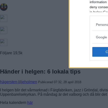
information 
FARSTA STRAND
GUBBÄNGEN
deny consent
HÖKARÄNGEN
in below Go
LARSBODA
SKÖNDAL
SVEDMYRA (DEL AV)
Persona
TALLKROGEN
Google 
Följare
19,5k
Händer i helgen: 6 lokala tips
hägersten-liljeholmen
Publicerad 07:32, 28 april 2018
I helgen blir det vårmarknad i Färgfabriken, jazz i Gröndal, div
Uppenbarelsekyrkan. På måndag är det valborg och då blir det m
Hela kalendern
här