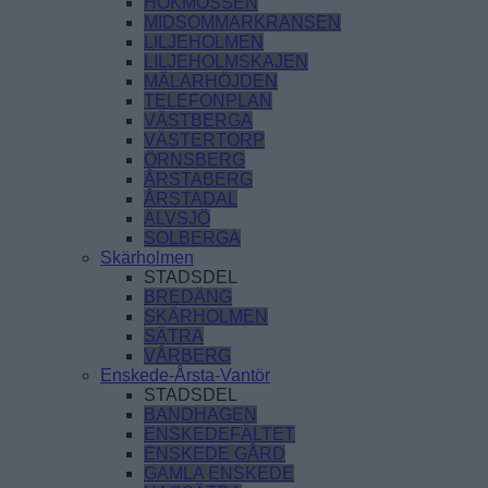
HÖKMOSSEN
MIDSOMMARKRANSEN
LILJEHOLMEN
LILJEHOLMSKAJEN
MÄLARHÖJDEN
TELEFONPLAN
VÄSTBERGA
VÄSTERTORP
ÖRNSBERG
ÅRSTABERG
ÅRSTADAL
ÄLVSJÖ
SOLBERGA
Skärholmen
STADSDEL
BREDÄNG
SKÄRHOLMEN
SÄTRA
VÅRBERG
Enskede-Årsta-Vantör
STADSDEL
BANDHAGEN
ENSKEDEFÄLTET
ENSKEDE GÅRD
GAMLA ENSKEDE