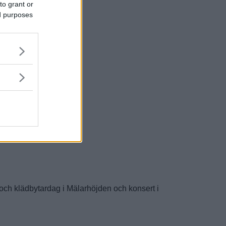
to grant or
ed purposes
 och klädbytardag i Mälarhöjden och konsert i