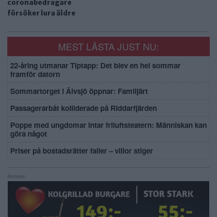
coronabedragare
försöker lura äldre
MEST LÄSTA JUST NU:
22-åring utmanar Tiptapp: Det blev en hel sommar
framför datorn
Sommartorget i Älvsjö öppnar: Familjärt
Passagerarbåt kolliderade på Riddarfjärden
Poppe med ungdomar intar friluftsteatern: Människan kan
göra något
Priser på bostadsrätter faller – villor stiger
Annons: