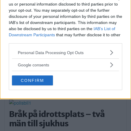
us or personal information disclosed to third parties prior to
Sommartorget i Älvsjö
your opt-out. You may separately opt-out of the further
öppnar: Familjärt
disclosure of your personal information by third parties on the
IAB’s list of downstream participants. This information may
På måndagseftermiddagen öppnade
also be disclosed by us to third parties on the
IAB’s List of
aktiviteterna på Älvsjö torg. Artisten […]
Downstream Participants
that may further disclose it to other
third parties.
Publicerad 16:23, 3 augusti 2026
Please note that this website/app uses one or more Google
Personal Data Processing Opt Outs
services and may gather and store information including but
Flydde i kajak – greps
not limited to your visit or usage behaviour. You may click to
Google consents
grant or deny consent to Google and its third-party tags to
På söndagsmorgonen följde polisen en man
use your data for below specified purposes in below Google
CONFIRM
consent section.
på Långsjön […]
Publicerad 13:35, 2 augusti 2026
Bråk på idrottsplats – två
män till sjukhus