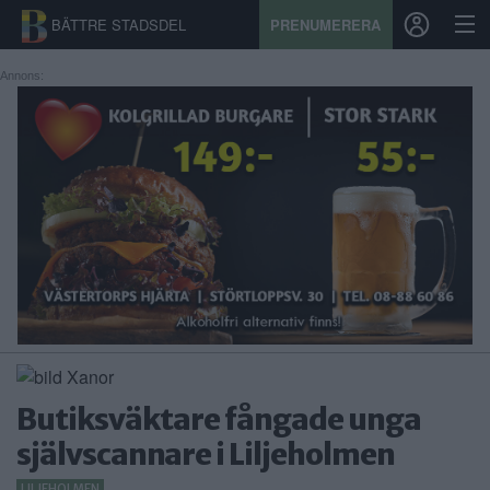
BÄTTRE STADSDEL
PRENUMERERA
Annons:
START
STADSDEL
PRENUMERATION
SPORT
ÅSIKTER
KALENDER
Butiksväktare fångade unga
KONTAKT
självscannare i Liljeholmen
SAMARBETEN
LILJEHOLMEN