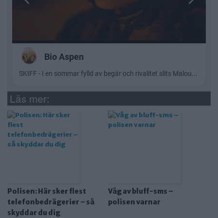
Läs mer:
Polisen: Här sker flest
Våg av bluff-sms –
telefonbedrägerier – så
polisen varnar
skyddar du dig