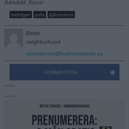
Arkivbild: Xanor
bedrägeri
polis
självscanna
Better
neighborhood
redaktionen@battrestadsdel.se
KOMMENTERA
Annons:
Annons: