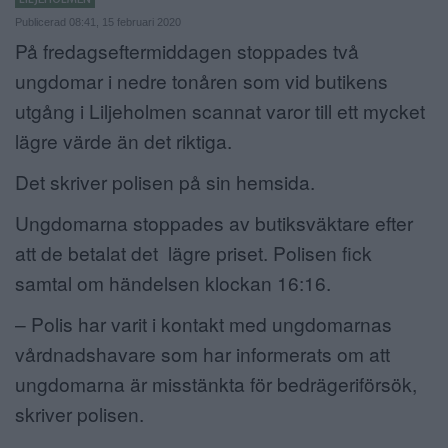
Publicerad 08:41, 15 februari 2020
ANNONSERA
På fredagseftermiddagen stoppades två
NÄRINGSLIV
ungdomar i nedre tonåren som vid butikens
utgång i Liljeholmen scannat varor till ett mycket
MER
lägre värde än det riktiga.
Det skriver polisen på sin hemsida.
Ungdomarna stoppades av butiksväktare efter
att de betalat det lägre priset. Polisen fick
samtal om händelsen klockan 16:16.
– Polis har varit i kontakt med ungdomarnas
vårdnadshavare som har informerats om att
ungdomarna är misstänkta för bedrägeriförsök,
skriver polisen.