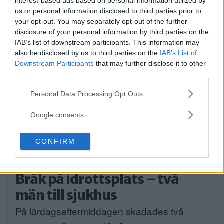
interest-based ads based on personal information utilized by
på Långsjön […]
us or personal information disclosed to third parties prior to
your opt-out. You may separately opt-out of the further
Publicerad 13:35, 2 augusti 2026
disclosure of your personal information by third parties on the
Annons:
IAB’s list of downstream participants. This information may
also be disclosed by us to third parties on the
IAB’s List of
Downstream Participants
that may further disclose it to other
third parties.
Please note that this website/app uses one or more Google
Personal Data Processing Opt Outs
services and may gather and store information including but
not limited to your visit or usage behaviour. You may click to
Google consents
grant or deny consent to Google and its third-party tags to
use your data for below specified purposes in below Google
CONFIRM
consent section.
Bråk på idrottsplats – två
män till sjukhus
På lördagseftermiddagen skadades två