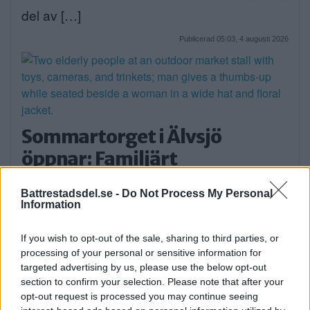
del av […]
Publicerad 05:03, 4 augusti 2026
Sommartorget i Älvsjö
öppnar: Familjärt
På måndagseftermiddagen öppnade
Battrestadsdel.se -
Do Not Process My Personal
aktiviteterna på Älvsjö torg. Artisten […]
Information
Publicerad 16:23, 3 augusti 2026
If you wish to opt-out of the sale, sharing to third parties, or
processing of your personal or sensitive information for
targeted advertising by us, please use the below opt-out
Flydde i kajak – greps
section to confirm your selection. Please note that after your
På söndagsmorgonen följde polisen en man
opt-out request is processed you may continue seeing