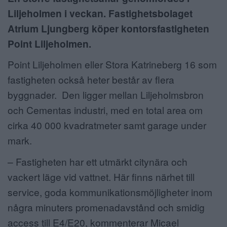
Liljeholmen i veckan. Fastighetsbolaget
ANNONSERA
Atrium Ljungberg köper kontorsfastigheten
NÄRINGSLIV
Point Liljeholmen.
MER
Point Liljeholmen eller Stora Katrineberg 16 som
fastigheten också heter består av flera
byggnader. Den ligger mellan Liljeholmsbron
och Cementas industri, med en total area om
cirka 40 000 kvadratmeter samt garage under
mark.
– Fastigheten har ett utmärkt citynära och
vackert läge vid vattnet. Här finns närhet till
service, goda kommunikationsmöjligheter inom
några minuters promenadavstånd och smidig
access till E4/E20, kommenterar Micael