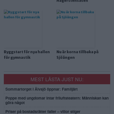
Hägerstensåsen
Byggstart för nya hallen
Nu är korna tillbaka på
för gymnastik
Sjöängen
MEST LÄSTA JUST NU:
Sommartorget i Älvsjö öppnar: Familjärt
Poppe med ungdomar intar friluftsteatern: Människan kan
göra något
Priser på bostadsrätter faller – villor stiger