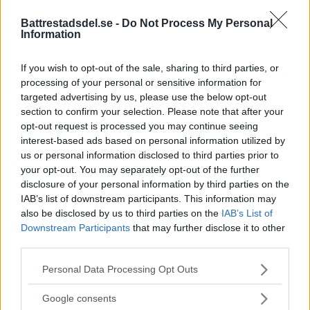
Battrestadsdel.se -
Do Not Process My Personal
Debatt: C: Så förvandlar vi
Information
Strandvägen till en grön oas
If you wish to opt-out of the sale, sharing to third parties, or
DEBATT. Strandvägen är i dag en av
processing of your personal or sensitive information for
Stockholms […]
targeted advertising by us, please use the below opt-out
section to confirm your selection. Please note that after your
Publicerad 07:01, 31 juli 2026
opt-out request is processed you may continue seeing
interest-based ads based on personal information utilized by
Annons:
us or personal information disclosed to third parties prior to
your opt-out. You may separately opt-out of the further
disclosure of your personal information by third parties on the
Man anhållen efter våldsdåd i
IAB’s list of downstream participants. This information may
villa
also be disclosed by us to third parties on the
IAB’s List of
Downstream Participants
that may further disclose it to other
På torsdagsmorgonen grep polisen en man
third parties.
som tagit […]
Please note that this website/app uses one or more Google
Personal Data Processing Opt Outs
services and may gather and store information including but
Publicerad 09:53, 30 juli 2026
not limited to your visit or usage behaviour. You may click to
Google consents
grant or deny consent to Google and its third-party tags to