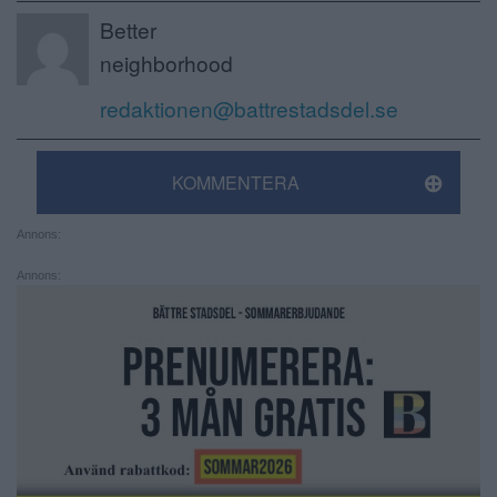
Better
neighborhood
redaktionen@battrestadsdel.se
KOMMENTERA
Annons:
Annons: