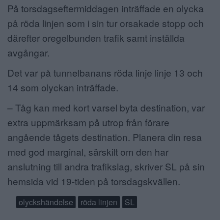
På torsdagseftermiddagen inträffade en olycka
ANNONSERA
på röda linjen som i sin tur orsakade stopp och
därefter oregelbunden trafik samt inställda
NÄRINGSLIV
avgångar.
MER
Det var på tunnelbanans röda linje linje 13 och
14 som olyckan inträffade.
– Tåg kan med kort varsel byta destination, var
extra uppmärksam på utrop från förare
angående tågets destination. Planera din resa
med god marginal, särskilt om den har
anslutning till andra trafikslag, skriver SL på sin
hemsida vid 19-tiden på torsdagskvällen.
olyckshändelse
röda linjen
SL