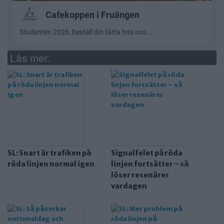
Läs mer:
SL: Snart är trafiken på
Signalfelet på röda
röda linjen normal igen
linjen fortsätter – så
löser resenärer
vardagen