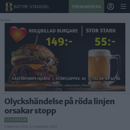
BÄTTRE STADSDEL
PRENUMERERA
Annons:
START
STADSDEL
PRENUMERATION
SPORT
ÅSIKTER
Olyckshändelse på röda linjen
KALENDER
orsakar stopp
KONTAKT
STOCKHOLM
SAMARBETEN
Publicerad 19:06, 12 september 2019