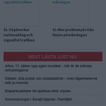
SL: Så påverkar
SL: Mer problem på röda
nationaldag och
linjen på måndagen
signalfel trafiken
MEST LÄSTA JUST NU:
Alice, 17, sätter upp egen musikal – här är de största
utmaningarna
Debatt: Alla pratar om bostadsbrist – men lägenheterna
står ju tomma
Elsparkcyklister till sjukhus efter olycka
Sommartorget i Älvsjö öppnar: Familjärt