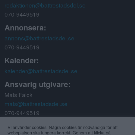
redaktionen@battrestadsdel.se
070-9449519
Annonsera:
annons@battrestadsdel.se
070-9449519
Kalender:
kalender@battrestadsdel.se
Ansvarig utgivare:
Mats Falck
mats@battrestadsdel.se
070-9449519
Följ oss på:
Vi använder cookies. Några cookies är nödvändiga för att
webbplatsen ska fungera korrekt. Genom att klicka på