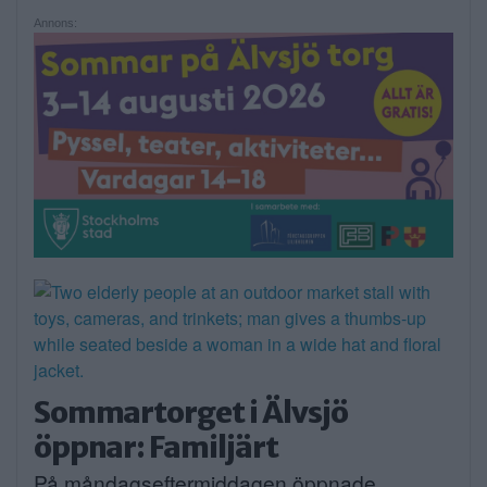
Annons:
Sommartorget i Älvsjö
öppnar: Familjärt
På måndagseftermiddagen öppnade