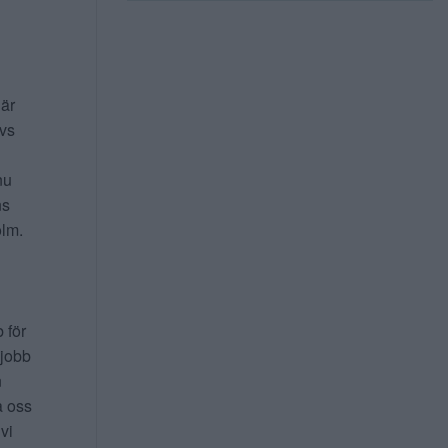
 är
ivs
nu
ns
lm.
b för
 jobb
n
a oss
 vi