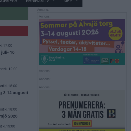
NONSERA
NÄRINGSLIV
MER
Annons:
Annons:
kl.17:00
uli- 10
berkl.12:00
Annons:
Annons:
stikl.18:00
Annons:
g 3-14 augusti
stikl.18:00
vsjö 2026
tikl.19:00