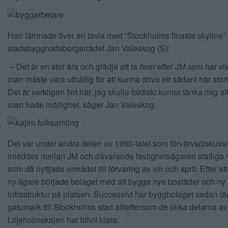
Han lämnade över en tavla med “Stockholms finaste skyline” t
stadsbyggnadsborgarrådet Jan Valeskog (S):
– Det är en stor ära och glädje att ta över efter JM som har vis
man måste vara uthållig för att kunna driva ett sådant här stort
Det är verkligen fint här, jag skulle faktiskt kunna tänka mig a
man hade möjlighet, säger Jan Valeskog.
Det var under andra delen av 1990-talet som förvärvsdiskuss
inleddes mellan JM och dåvarande fastighetsägaren statliga V
som då nyttjade området till förvaring av vin och sprit. Efter att
ny ägare började bolaget med att bygga nya bostäder och ny
infrastruktur på platsen. Successivt har byggbolaget sedan l
gatumark till Stockholms stad allteftersom de olika delarna av
Liljeholmskajen har blivit klara.