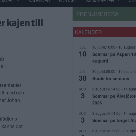
ADSDEL
KALENDER
KONTAKT
SAMARBETEN
AN
PRENUMERERA
 kajen till
KALENDER
10 julikl.16:00
-
10 augusti
JUL
10
Sommar på Aspen 10 j
är
augusti
ill
30 julikl.08:00
-
10 septem
JUL
30
Boule för seniorer
esentanter
3 augustikl.14:00
-
14 augu
AUG
arit med och
3
Sommar på Älvsjötor
hef Johan
2026
3 augustikl.14:00
-
14 augu
AUG
3
glädjens
Sommar på torget Äl
, känns det
6 augustikl.19:00
-
8 augus
AUG