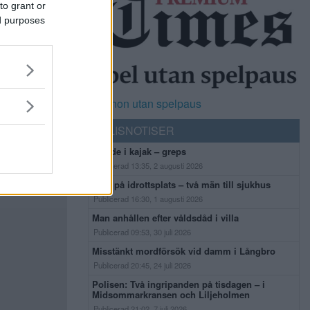
to grant or
ed purposes
Casinon utan spelpaus
POLISNOTISER
Flydde i kajak – greps
Publicerad 13:35, 2 augusti 2026
Bråk på idrottsplats – två män till sjukhus
Publicerad 16:30, 1 augusti 2026
Man anhållen efter våldsdåd i villa
Publicerad 09:53, 30 juli 2026
Misstänkt mordförsök vid damm i Långbro
Publicerad 20:45, 24 juli 2026
Polisen: Två ingripanden på tisdagen – i
Midsommarkransen och Liljeholmen
Publicerad 21:02, 7 juli 2026