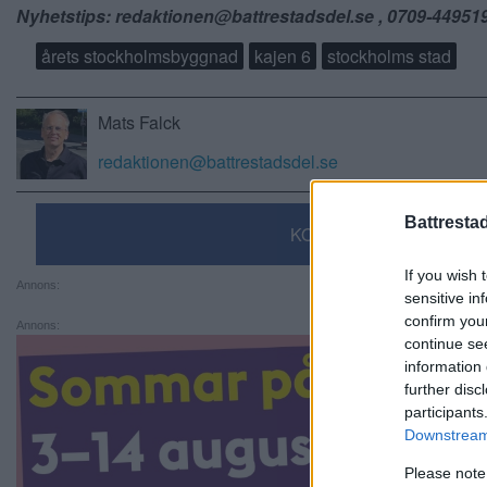
Nyhetstips: redaktionen@battrestadsdel.se , 0709-44951
årets stockholmsbyggnad
kajen 6
stockholms stad
Mats Falck
redaktionen@battrestadsdel.se
Battresta
KOMMENTERA
If you wish 
Annons:
sensitive in
confirm you
Annons:
continue se
information 
further disc
participants
Downstream 
Please note