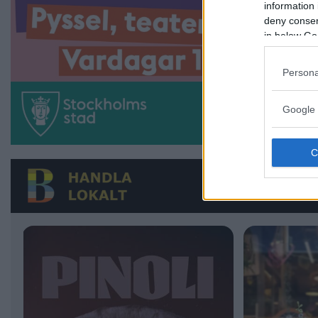
information 
deny consent
in below Go
Persona
Google 