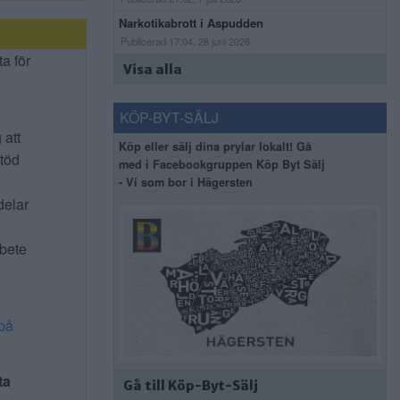
Narkotikabrott i Aspudden
Publicerad 17:04, 28 juni 2026
ta för
Visa alla
KÖP-BYT-SÄLJ
 att
Köp eller sälj dina prylar lokalt! Gå
stöd
med i Facebookgruppen Köp Byt Sälj
- Vi som bor i Hägersten
delar
rbete
på
ta
Gå till Köp-Byt-Sälj