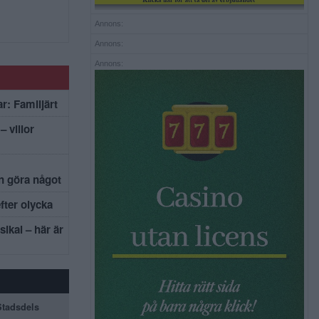
Annons:
Annons:
Annons:
r: Familjärt
– villor
an göra något
efter olycka
sikal – här är
 Stadsdels