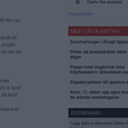
6
Carrie the musical
Visa kalender
ill det nya
MEST LÄSTA JUST NU
at på att
Sommartorget i Älvsjö öppna
 projekt.
tt bo här om
Priser på bostadsrätter faller 
stiger
Poppe med ungdomar intar
friluftsteatern: Människan k
ioner
Elsparkcyklister till sjukhus 
in & Sprit
Alice, 17, sätter upp egen mu
 JM blivit
de största utmaningarna
ämnat över
EVENEMANG
Lägg själv in ditt event i Bättre