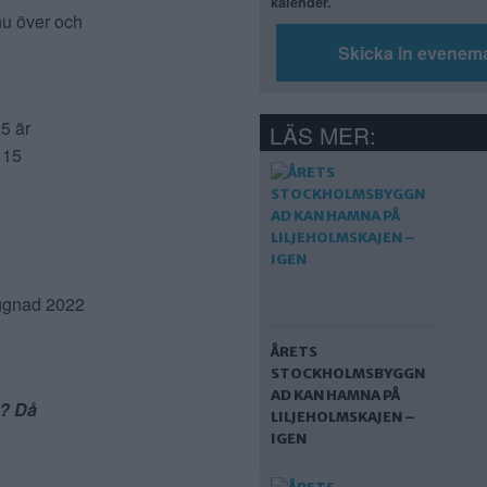
kalender.
nu över och
Skicka in evenem
5 är
LÄS MER:
 15
yggnad 2022
ÅRETS
STOCKHOLMSBYGGN
AD KAN HAMNA PÅ
l? Då
LILJEHOLMSKAJEN –
IGEN