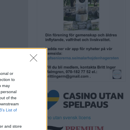
sonal or
ection to
ou may
 personal
out of the
 downstream
B’s List of
Casino utan svensk licens
er and store