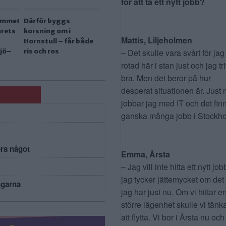
för att ta ett nytt jobb?
ammet
Därför byggs
årets
korsning om i
Mattis, Liljeholmen
Hornstull – får både
– Det skulle vara svårt för jag
jö–
ris och ros
rotad här i stan just och jag tr
bra. Men det beror på hur
desperat situationen är. Just 
jobbar jag med IT och det fin
ganska många jobb i Stockho
öra något
Emma, Årsta
– Jag vill inte hitta ett nytt job
jag tycker jättemycket om det
ngarna
jag har just nu. Om vi hittar e
större lägenhet skulle vi tänk
att flytta. Vi bor i Årsta nu och