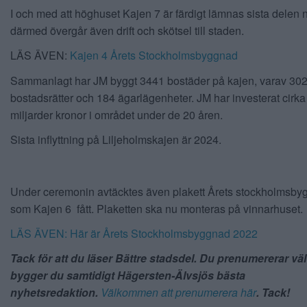
I och med att höghuset Kajen 7 är färdigt lämnas sista delen 
därmed övergår även drift och skötsel till staden.
LÄS ÄVEN:
Kajen 4 Årets Stockholmsbyggnad
Sammanlagt har JM byggt 3441 bostäder på kajen, varav 302
bostadsrätter och 184 ägarlägenheter. JM har investerat cirka
miljarder kronor i området under de 20 åren.
Sista inflyttning på Liljeholmskajen är 2024.
Under ceremonin avtäcktes även plakett Årets stockholmsb
som Kajen 6 fått. Plaketten ska nu monteras på vinnarhuset.
LÄS ÄVEN: Här är Årets Stockholmsbyggnad 2022
Tack för att du läser Bättre stadsdel. Du prenumererar vä
bygger du samtidigt Hägersten-Älvsjös bästa
nyhetsredaktion.
Välkommen att prenumerera här
. Tack!