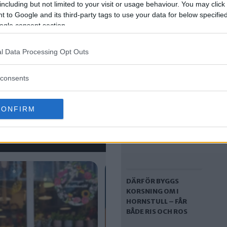
including but not limited to your visit or usage behaviour. You may click 
BLOMSTERPROGRAM
 to Google and its third-party tags to use your data for below specifi
MET – HÄR
ogle consent section.
PLANTERAS ÅRETS
BLOMMOR I
l Data Processing Opt Outs
HÄGERSTEN–
ÄLVSJÖ–
SKÄRHOLMEN
consents
CONFIRM
DÄRFÖR BYGGS
KORSNING OM I
HORNSTULL – FÅR
BÅDE RIS OCH ROS