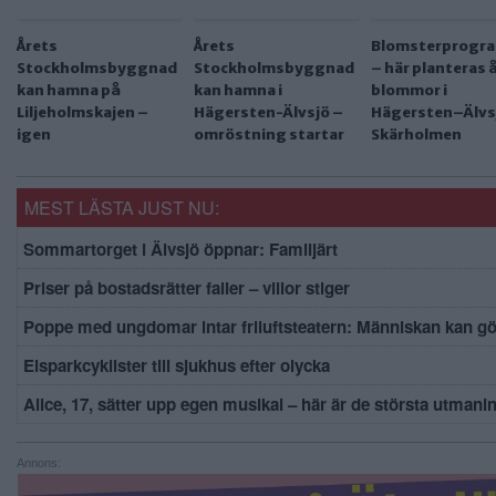
Årets
Årets
Blomsterprogr
Stockholmsbyggnad
Stockholmsbyggnad
– här planteras 
kan hamna på
kan hamna i
blommor i
Liljeholmskajen –
Hägersten-Älvsjö –
Hägersten–Älvs
igen
omröstning startar
Skärholmen
MEST LÄSTA JUST NU:
Sommartorget i Älvsjö öppnar: Familjärt
Priser på bostadsrätter faller – villor stiger
Poppe med ungdomar intar friluftsteatern: Människan kan g
Elsparkcyklister till sjukhus efter olycka
Alice, 17, sätter upp egen musikal – här är de största utmani
Annons: