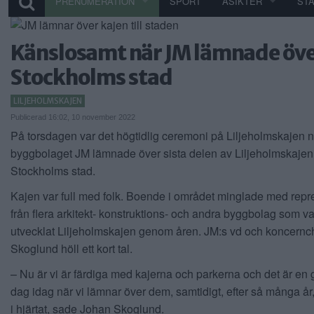
PRENUMERATION
SPORT
ÅSIKTER
ST
Känslosamt när JM lämnade över
Stockholms stad
LILJEHOLMSKAJEN
Publicerad 16:02, 10 november 2022
På torsdagen var det högtidlig ceremoni på Liljeholmskajen n
byggbolaget JM lämnade över sista delen av Liljeholmskajen t
Stockholms stad.
Kajen var full med folk. Boende i området minglade med repr
från flera arkitekt- konstruktions- och andra byggbolag som v
utvecklat Liljeholmskajen genom åren. JM:s vd och koncernc
Skoglund höll ett kort tal.
– Nu är vi är färdiga med kajerna och parkerna och det är en 
dag idag när vi lämnar över dem, samtidigt, efter så många år
i hjärtat, sade Johan Skoglund.