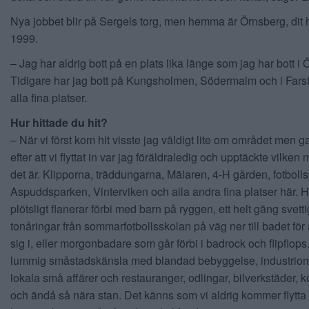
Nya jobbet blir på Sergels torg, men hemma är Örnsberg, dit h
1999.
– Jag har aldrig bott på en plats lika länge som jag har bott i
Tidigare har jag bott på Kungsholmen, Södermalm och i Farst
alla fina platser.
Hur hittade du hit?
– När vi först kom hit visste jag väldigt lite om området men 
efter att vi flyttat in var jag föräldraledig och upptäckte vilken
det är. Klipporna, träddungarna, Mälaren, 4-H gården, fotboll
Aspuddsparken, Vinterviken och alla andra fina platser här. 
plötsligt flanerar förbi med barn på ryggen, ett helt gäng svett
tonåringar från sommarfotbollsskolan på väg ner till badet för 
sig i, eller morgonbadare som går förbi i badrock och flipflops
lummig småstadskänsla med blandad bebyggelse, industrio
lokala små affärer och restauranger, odlingar, bilverkstäder, ko
och ändå så nära stan. Det känns som vi aldrig kommer flytta 