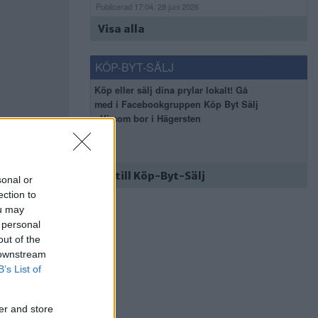
Publicerad 17:04, 28 juni 2026
Visa alla
KÖP-BYT-SÄLJ
Köp eller sälj dina prylar lokalt! Gå
med i Facebookgruppen Köp Byt Sälj
- Vi som bor i Hägersten
Gå till Köp-Byt-Sälj
sonal or
ection to
ou may
 personal
out of the
 downstream
B’s List of
er and store