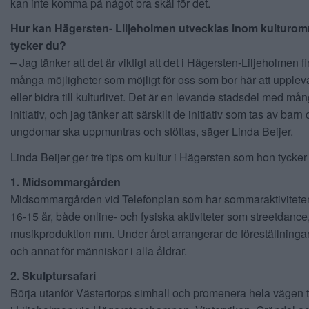
kan inte komma på något bra skäl för det.
Hur kan Hägersten- Liljeholmen utvecklas inom kulturom
tycker du?
– Jag tänker att det är viktigt att det i Hägersten-Liljeholmen f
många möjligheter som möjligt för oss som bor här att uppleva
eller bidra till kulturlivet. Det är en levande stadsdel med mån
initiativ, och jag tänker att särskilt de initiativ som tas av barn
ungdomar ska uppmuntras och stöttas, säger Linda Beijer.
Linda Beijer ger tre tips om kultur i Hägersten som hon tycker 
1. Midsommargården
Midsommargården vid Telefonplan som har sommaraktiviteter 
16-15 år, både online- och fysiska aktiviteter som streetdance
musikproduktion mm. Under året arrangerar de föreställningar
och annat för människor i alla åldrar.
2. Skulptursafari
Börja utanför Västertorps simhall och promenera hela vägen ti