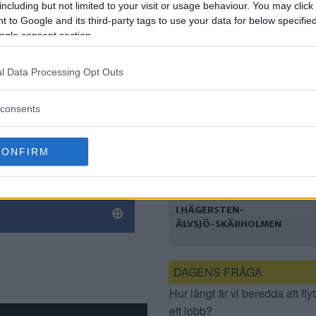
– FÅR KRITIK FRÅN
including but not limited to your visit or usage behaviour. You may click 
CENTERPARTIET
 to Google and its third-party tags to use your data for below specifi
ogle consent section.
jer Kulturhuset Stadsteatern
l Data Processing Opt Outs
consents
CONFIRM
LISTA: HÄR SPELAR
PARKTEATERN I
SOMMAR – 9 PLATSER
I HÄGERSTEN-
ÄLVSJÖ-SKÄRHOLMEN
DAGENS FRÅGA
Hur långt är vi beredda att flyt
ett jobb?