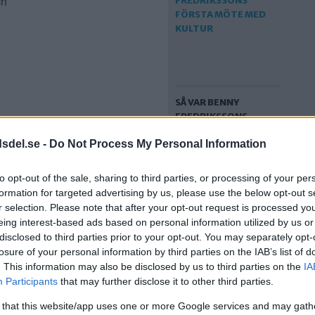
ch
SÅ VAR BENNY
FREDRIKSSONS
FÖRSTA MÖTE MED
Liljeholmen
dsdel.se -
Do Not Process My Personal Information
KULTUR
holmen
to opt-out of the sale, sharing to third parties, or processing of your per
formation for targeted advertising by us, please use the below opt-out s
r selection. Please note that after your opt-out request is processed y
serna att
eing interest-based ads based on personal information utilized by us or
bara vara.
disclosed to third parties prior to your opt-out. You may separately opt-
losure of your personal information by third parties on the IAB’s list of
dan hämta
. This information may also be disclosed by us to third parties on the
IA
Participants
that may further disclose it to other third parties.
S FÖRESLÅR NYTT
 that this website/app uses one or more Google services and may gath
STÖD FÖR LIVEMUSIK