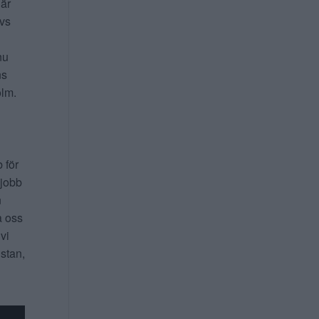
 är
ivs
nu
ns
lm.
b för
 jobb
n
a oss
 vi
 stan,