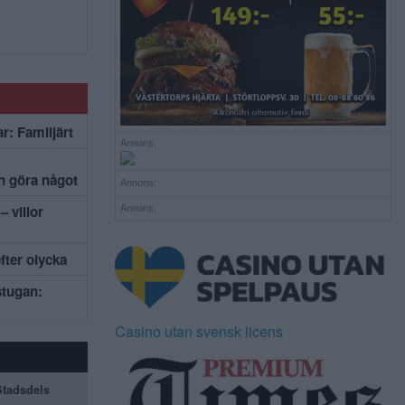
r: Familjärt
Annons:
an göra något
Annons:
– villor
Annons:
efter olycka
stugan:
Casino utan svensk licens
 Stadsdels