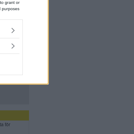
to grant or
ed purposes
ta för