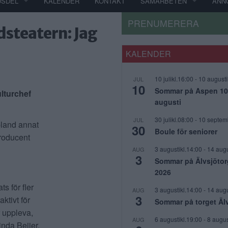
DSDEL
KALENDER
KONTAKT
SAMARBETEN
ANN
PRENUMERERA
dsteatern: Jag
KALENDER
10 julikl.16:00
-
10 augusti
JUL
10
Sommar på Aspen 10 j
ulturchef
augusti
30 julikl.08:00
-
10 septem
JUL
 bland annat
30
Boule för seniorer
roducent
3 augustikl.14:00
-
14 augu
AUG
3
Sommar på Älvsjötor
2026
ts för fler
3 augustikl.14:00
-
14 augu
AUG
3
ktivt för
Sommar på torget Äl
r uppleva,
6 augustikl.19:00
-
8 augus
AUG
inda Beijer.