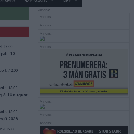
ONSERA
NÄRINGSLIV
MER
Annons:
Annons:
Annons:
Annons:
kl.17:00
Annons:
uli- 10
berkl.12:00
stikl.18:00
g 3-14 augusti
Annons:
stikl.18:00
Annons:
vsjö 2026
Annons:
tikl.19:00