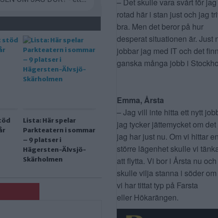
– Det skulle vara svårt för jag
rotad här i stan just och jag tr
bra. Men det beror på hur
desperat situationen är. Just 
jobbar jag med IT och det fin
ganska många jobb i Stockho
Emma, Årsta
– Jag vill inte hitta ett nytt job
stöd
Lista: Här spelar
jag tycker jättemycket om det
år
Parkteatern i sommar
jag har just nu. Om vi hittar e
– 9 platser i
större lägenhet skulle vi tänk
Hägersten-Älvsjö-
Skärholmen
att flytta. Vi bor i Årsta nu och
skulle vilja stanna i söder om
vi har tittat typ på Farsta
eller Hökarängen.