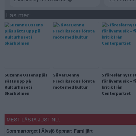
Läs mer:
Suzanne Ostens pjäs
Så var Benny
S föreslår nytt 
sätts upp på
Fredrikssons första
för livemusik – f
Kulturhuset i
möte med kultur
kritik från
Skärholmen
Centerpartiet
MEST LÄSTA JUST NU:
Sommartorget i Älvsjö öppnar: Familjärt