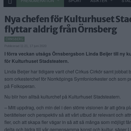
PRENUMERATION
SPORT
ÅSIKTER
STA
Nya chefen för Kulturhuset Sta
flyttar aldrig från Örnsberg
ÖRNSBERG
Publicerad 11:21, 17 juni 2020
I förra veckan utsågs Örnsbergsbon Linda Beijer till ny k
för Kulturhuset Stadsteatern.
Linda Beijer har tidigare varit chef Cirkus Cirkör samt jobbat
som orkesterchef för Norrköpings Symfoniorkester och som p
på Folkoperan.
Nu blir hon alltså kulturchef på Kulturhuset Stadsteatern.
– Mitt uppdrag, och min del i den större visionen är att göra pla
berättelser och perspektiv så att vårt utbud är relevant och attra
fler, och att skapa fler vägar in så att så många som möjligt få
delta och bidra till vår gemensamma konst och kultur, säger L