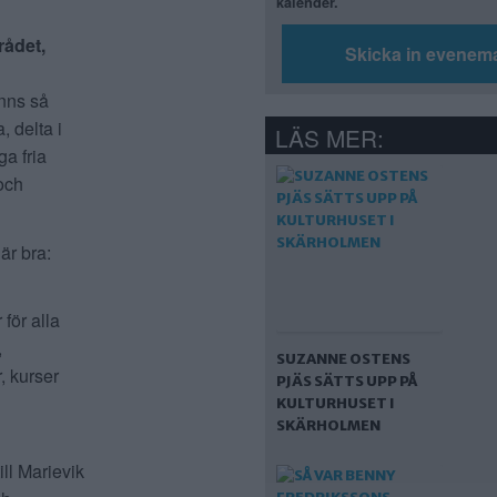
kalender.
rådet,
Skicka in evenem
inns så
, delta i
LÄS MER:
ga fria
 och
är bra:
för alla
,
SUZANNE OSTENS
, kurser
PJÄS SÄTTS UPP PÅ
KULTURHUSET I
SKÄRHOLMEN
ll Marievik