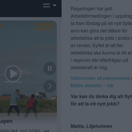
Regeringen har gett
Arbetsförmedlingen i uppdrag
ta fram förslag på ett nytt flytt
som kan göra det lättare för
arbetslösa att ta jobb i andra 
av landet. Syftet är att fler
arbetslösa ska kunna ta ett a
i regioner där efterfrågan på
arbetskraft är hög.
Välkommen att prenumerera 
Bättre stadsdel – här
Var kan du tänka dig att flyt
för att ta ett nytt jobb?
Mattis, Liljeholmen