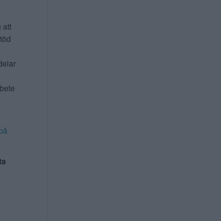
 att
stöd
delar
rbete
på
ta