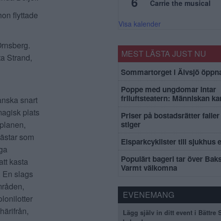
6
Carrie the musical
on flyttade
Visa kalender
 Örnsberg.
MEST LÄSTA JUST NU
a Strand,
Sommartorget i Älvsjö öppna
Poppe med ungdomar intar
friluftsteatern: Människan k
ganska snart
 magisk plats
Priser på bostadsrätter faller 
stiger
splanen,
Hästar som
Elsparkcyklister till sjukhus 
iga
Populärt bageri tar över Bak
att kasta
Varmt välkomna
. En slags
mråden,
EVENEMANG
lonilotter
härifrån,
Lägg själv in ditt event i Bättre