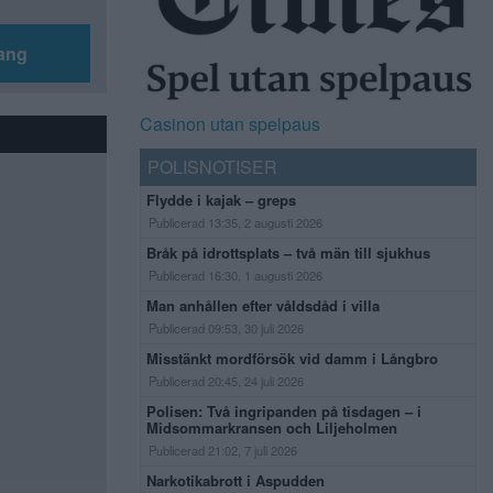
ang
Casinon utan spelpaus
POLISNOTISER
Flydde i kajak – greps
Publicerad 13:35, 2 augusti 2026
Bråk på idrottsplats – två män till sjukhus
Publicerad 16:30, 1 augusti 2026
Man anhållen efter våldsdåd i villa
Publicerad 09:53, 30 juli 2026
Misstänkt mordförsök vid damm i Långbro
Publicerad 20:45, 24 juli 2026
Polisen: Två ingripanden på tisdagen – i
Midsommarkransen och Liljeholmen
Publicerad 21:02, 7 juli 2026
Narkotikabrott i Aspudden