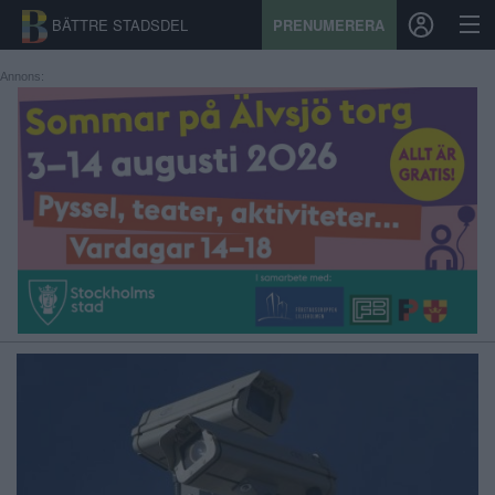
BÄTTRE STADSDEL
PRENUMERERA
Annons:
START
STADSDEL
PRENUMERATION
SPORT
ÅSIKTER
KALENDER
KONTAKT
SAMARBETEN