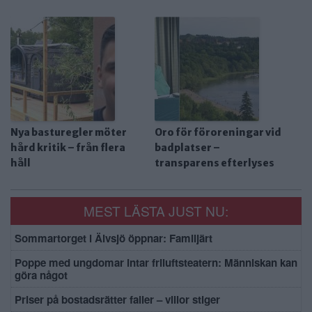
Nya basturegler möter
Oro för föroreningar vid
hård kritik – från flera
badplatser –
håll
transparens efterlyses
MEST LÄSTA JUST NU:
Sommartorget i Älvsjö öppnar: Familjärt
Poppe med ungdomar intar friluftsteatern: Människan kan
göra något
Priser på bostadsrätter faller – villor stiger