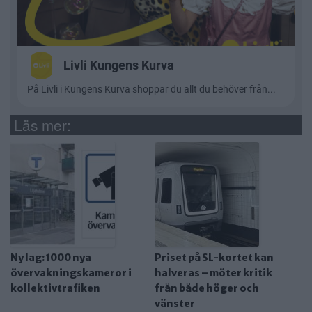
Läs mer:
Ny lag: 1000 nya
Priset på SL-kortet kan
övervakningskameror i
halveras – möter kritik
kollektivtrafiken
från både höger och
vänster