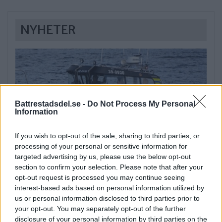
NYHETER
Battrestadsdel.se -
Do Not Process My Personal
Information
If you wish to opt-out of the sale, sharing to third parties, or
processing of your personal or sensitive information for
Passagerarbåt kolliderade på
targeted advertising by us, please use the below opt-out
Riddarfjärden
section to confirm your selection. Please note that after your
opt-out request is processed you may continue seeing
På lördagseftermiddagen kom larm om att en
interest-based ads based on personal information utilized by
us or personal information disclosed to third parties prior to
passagerarfärja […]
your opt-out. You may separately opt-out of the further
disclosure of your personal information by third parties on the
Publicerad 22:07, 8 augusti 2026