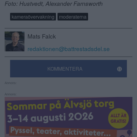
Foto: Hustvedt,
Alexander Farnsworth
kameraövervakning
moderaterna
Mats Falck
redaktionen@battrestadsdel.se
KOMMENTERA
Annons:
Annons: