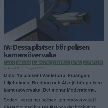
ANNONSERA
NÄRINGSLIV
MER
M: Dessa platser bör polisen
kameraövervaka
ÄLVSJÖ
BREDÄNG
LILJEHOLMEN
ÖSTBERGA
SÄTRA
VÄSTERTORP
Publicerad 22:11, 10 augusti 2017
Minst 15 platser i Västertorp, Fruängen,
Liljeholmen, Bredäng och Älvsjö bör polisen
kameraövervaka. Det menar Moderaterna.
Sedan i våras har polisen kameraövervakat i
Västerort med bra resultat och det bör kunna