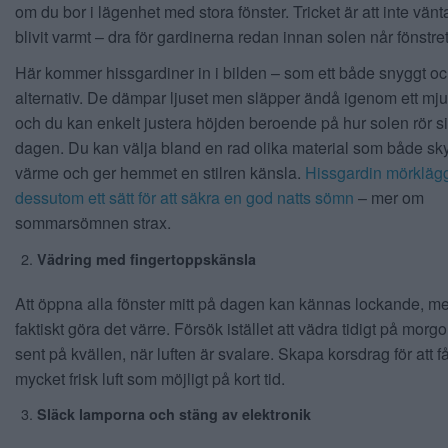
om du bor i lägenhet med stora fönster. Tricket är att inte vänta 
blivit varmt – dra för gardinerna redan innan solen når fönstret
Här kommer hissgardiner in i bilden – som ett både snyggt och
alternativ. De dämpar ljuset men släpper ändå igenom ett mju
och du kan enkelt justera höjden beroende på hur solen rör s
dagen. Du kan välja bland en rad olika material som både sk
värme och ger hemmet en stilren känsla.
Hissgardin mörkläg
dessutom ett sätt för att säkra en god natts sömn
– mer om
sommarsömnen strax.
Vädring med fingertoppskänsla
Att öppna alla fönster mitt på dagen kan kännas lockande, m
faktiskt göra det värre. Försök istället att vädra tidigt på mor
sent på kvällen, när luften är svalare. Skapa korsdrag för att f
mycket frisk luft som möjligt på kort tid.
Släck lamporna och stäng av elektronik