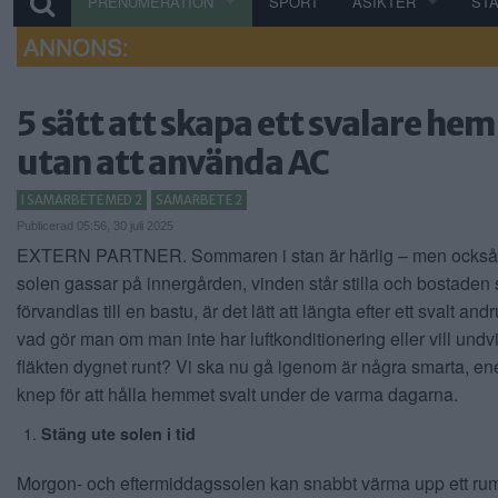
PRENUMERATION
SPORT
ÅSIKTER
ST
5 sätt att skapa ett svalare he
utan att använda AC
I SAMARBETE MED 2
SAMARBETE 2
Publicerad 05:56, 30 juli 2025
EXTERN PARTNER. Sommaren i stan är härlig – men också
solen gassar på innergården, vinden står stilla och bostaden
förvandlas till en bastu, är det lätt att längta efter ett svalt an
vad gör man om man inte har luftkonditionering eller vill undvi
fläkten dygnet runt? Vi ska nu gå igenom är några smarta, en
knep för att hålla hemmet svalt under de varma dagarna.
Stäng ute solen i tid
Morgon- och eftermiddagssolen kan snabbt värma upp ett rum,