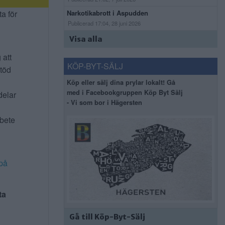
ta för
Narkotikabrott i Aspudden
Publicerad 17:04, 28 juni 2026
Visa alla
 att
KÖP-BYT-SÄLJ
stöd
Köp eller sälj dina prylar lokalt! Gå
med i Facebookgruppen Köp Byt Sälj
delar
- Vi som bor i Hägersten
rbete
på
ta
Gå till Köp-Byt-Sälj