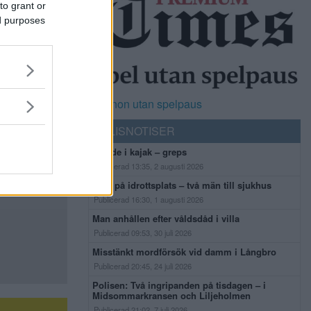
to grant or
ed purposes
Casinon utan spelpaus
POLISNOTISER
Flydde i kajak – greps
Publicerad 13:35, 2 augusti 2026
Bråk på idrottsplats – två män till sjukhus
Publicerad 16:30, 1 augusti 2026
Man anhållen efter våldsdåd i villa
Publicerad 09:53, 30 juli 2026
Misstänkt mordförsök vid damm i Långbro
Publicerad 20:45, 24 juli 2026
Polisen: Två ingripanden på tisdagen – i
Midsommarkransen och Liljeholmen
Publicerad 21:02, 7 juli 2026