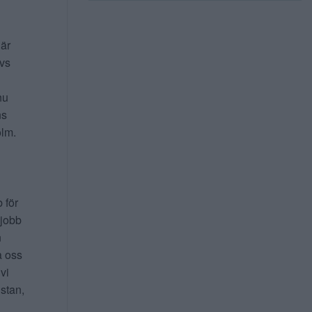
 är
ivs
nu
ns
lm.
b för
 jobb
n
a oss
 vi
 stan,