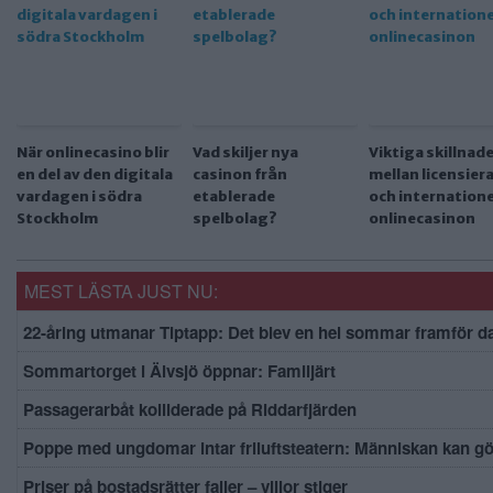
När onlinecasino blir
Vad skiljer nya
Viktiga skillnad
en del av den digitala
casinon från
mellan licensier
vardagen i södra
etablerade
och internatione
Stockholm
spelbolag?
onlinecasinon
MEST LÄSTA JUST NU:
22-åring utmanar Tiptapp: Det blev en hel sommar framför d
Sommartorget i Älvsjö öppnar: Familjärt
Passagerarbåt kolliderade på Riddarfjärden
Poppe med ungdomar intar friluftsteatern: Människan kan g
Priser på bostadsrätter faller – villor stiger