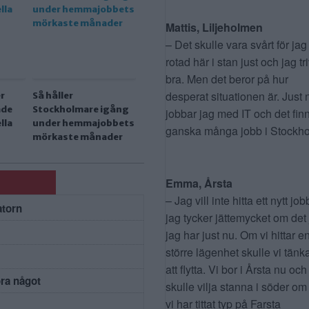
Mattis, Liljeholmen
– Det skulle vara svårt för jag
rotad här i stan just och jag tr
bra. Men det beror på hur
desperat situationen är. Just 
er
Så håller
ade
Stockholmare igång
jobbar jag med IT och det fin
lla
under hemmajobbets
ganska många jobb i Stockho
mörkaste månader
Emma, Årsta
– Jag vill inte hitta ett nytt job
atorn
jag tycker jättemycket om det
jag har just nu. Om vi hittar e
större lägenhet skulle vi tänk
att flytta. Vi bor i Årsta nu och
öra något
skulle vilja stanna i söder om
vi har tittat typ på Farsta