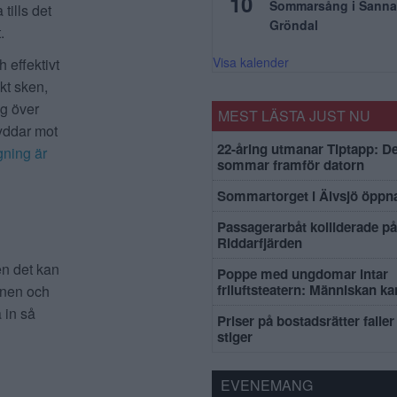
10
Sommarsång i Sanna
tills det
Gröndal
.
Visa kalender
 effektivt
kt sken,
ig över
MEST LÄSTA JUST NU
yddar mot
22-åring utmanar Tiptapp: De
gning är
sommar framför datorn
Sommartorget i Älvsjö öppna
Passagerarbåt kolliderade på
Riddarfjärden
en det kan
Poppe med ungdomar intar
friluftsteatern: Människan k
gonen och
å in så
Priser på bostadsrätter faller 
stiger
EVENEMANG