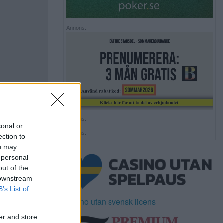
Annons:
Annons:
sonal or
Annons:
ection to
ou may
 personal
out of the
 downstream
B’s List of
Casino utan svensk licens
er and store