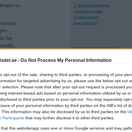
 skapar en
ponsrade
gen
du har
tadsdel.
VAD SKILJER NYA
dsdel.se -
Do Not Process My Personal Information
CASINON FRÅN
ETABLERADE
SPELBOLAG?
to opt-out of the sale, sharing to third parties, or processing of your per
formation for targeted advertising by us, please use the below opt-out s
r selection. Please note that after your opt-out request is processed y
eing interest-based ads based on personal information utilized by us or
disclosed to third parties prior to your opt-out. You may separately opt-
losure of your personal information by third parties on the IAB’s list of
. This information may also be disclosed by us to third parties on the
IA
Participants
that may further disclose it to other third parties.
 that this website/app uses one or more Google services and may gath