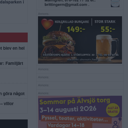
dalsparken i
Annons:
t blev en hel
r: Familjärt
Annons:
Annons:
Annons:
an göra något
Annons:
– villor