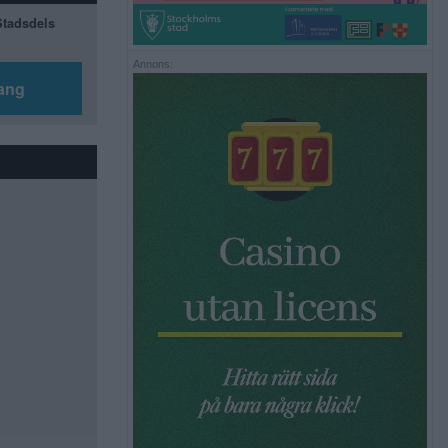
 Stadsdels
Annons:
ang