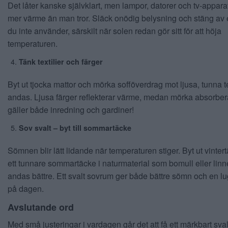
Det låter kanske självklart, men lampor, datorer och tv-appara
mer värme än man tror. Släck onödig belysning och stäng av 
du inte använder, särskilt när solen redan gör sitt för att höja
temperaturen.
Tänk textilier och färger
Byt ut tjocka mattor och mörka sofföverdrag mot ljusa, tunna t
andas. Ljusa färger reflekterar värme, medan mörka absorber
gäller både inredning och gardiner!
Sov svalt – byt till sommartäcke
Sömnen blir lätt lidande när temperaturen stiger. Byt ut vinter
ett tunnare sommartäcke i naturmaterial som bomull eller lin
andas bättre. Ett svalt sovrum ger både bättre sömn och en lu
på dagen.
Avslutande ord
Med små justeringar i vardagen går det att få ett märkbart sv