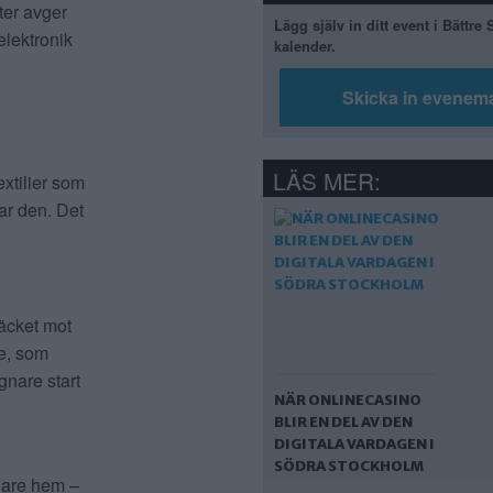
ter avger
Lägg själv in ditt event i Bättre
elektronik
kalender.
Skicka in evenem
LÄS MER:
extilier som
ar den. Det
täcket mot
ne, som
gnare start
NÄR ONLINECASINO
BLIR EN DEL AV DEN
DIGITALA VARDAGEN I
SÖDRA STOCKHOLM
alare hem –