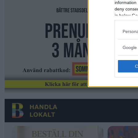
information 
deny consent
in below Go
Persona
Google 