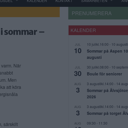
ADSDEL
KALENDER
KONTAKT
SAMARBETEN
AN
PRENUMERERA
m i sommar –
KALENDER
10 julikl.16:00
-
10 augusti
JUL
10
Sommar på Aspen 10 j
augusti
 varm. När
30 julikl.08:00
-
10 septem
JUL
30
 snabbt
Boule för seniorer
drum. Men
3 augustikl.14:00
-
14 augu
AUG
ka att köra
3
Sommar på Älvsjötor
ergisnåla
2026
3 augustikl.14:00
-
14 augu
AUG
3
Sommar på torget Äl
09:30
-
11:30
AUG
 särskilt