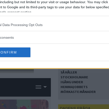
VIKTIGA SKILLNADER
including but not limited to your visit or usage behaviour. You may click 
MELLAN
 to Google and its third-party tags to use your data for below specifi
LICENSIERADE OCH
ogle consent section.
INTERNATIONELLA
ONLINECASINON
l Data Processing Opt Outs
consents
CONFIRM
SÅ HÅLLER
STOCKHOLMARE
IGÅNG UNDER
HEMMAJOBBETS
MÖRKASTE MÅNADER
DAGENS FRÅGA