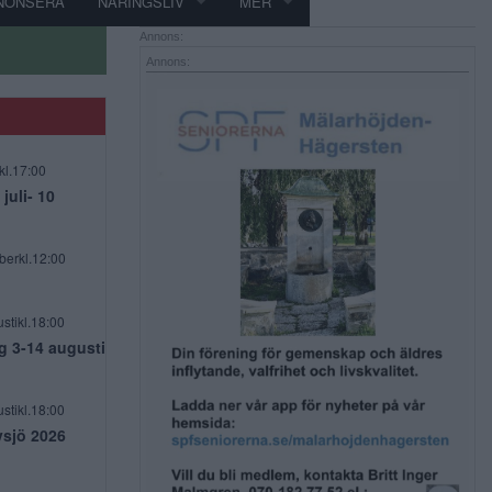
NONSERA
NÄRINGSLIV
MER
Annons:
Annons:
kl.17:00
uli- 10
berkl.12:00
stikl.18:00
g 3-14 augusti
stikl.18:00
vsjö 2026