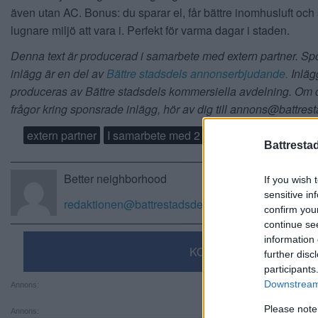
även utan AC. Bonus: du sparar el, får bättre inomhusluft och
lugnare miljö att vara i. Perfekt för varma dagar i staden.
Denna text är producerad i samarbete med extern partner. S
inlägg är en del av
Bättre stadsdels annonserbjudande.
Inläg
produceras av Bättre stadsdels kommersiella avdelning. Om 
frågor kring sponsrade inlägg, hör av dig till annons@battres
extern partner
I samarbete med 2
Battresta
Better neighborhood
If you wish 
sensitive in
redaktionen@battrestadsdel.se
confirm you
continue se
information 
KOMMENTERA
further disc
participants
Downstream 
Annons:
Please note
Annons: