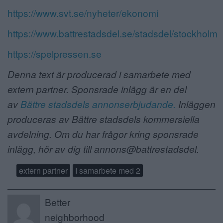
https://www.svt.se/nyheter/ekonomi
https://www.battrestadsdel.se/stadsdel/stockholm
https://spelpressen.se
Denna text är producerad i samarbete med
extern partner. Sponsrade inlägg är en del
av
Bättre stadsdels annonserbjudande.
Inläggen
produceras av Bättre stadsdels kommersiella
avdelning. Om du har frågor kring sponsrade
inlägg, hör av dig till annons@battrestadsdel.
extern partner
I samarbete med 2
Better
neighborhood