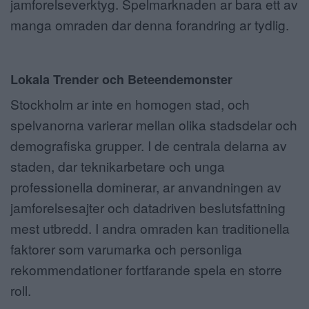
jamforelseverktyg. Spelmarknaden ar bara ett av
manga omraden dar denna forandring ar tydlig.
Lokala Trender och Beteendemonster
Stockholm ar inte en homogen stad, och
spelvanorna varierar mellan olika stadsdelar och
demografiska grupper. I de centrala delarna av
staden, dar teknikarbetare och unga
professionella dominerar, ar anvandningen av
jamforelsesajter och datadriven beslutsfattning
mest utbredd. I andra omraden kan traditionella
faktorer som varumarka och personliga
rekommendationer fortfarande spela en storre
roll.