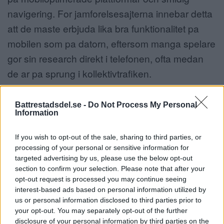
navigering. For jamforelsesajterna innebar detta
att de maste erbjuda lika bra funktionalitet pa
mobilen som pa datorn, eftersom manga spelare
gor sin research direkt i telefonen, ofta medan
de ar pa sprung i kollektivtrafiken.
Saasongsmaessiga variationer ar ocksa tydliga i
Battrestadsdel.se -
Do Not Process My Personal
spelmonster bland stockholmare. Under de
Information
morkare vintermanaderna, nar
utomhusaktiviteter ar begransade, okar intresset
If you wish to opt-out of the sale, sharing to third parties, or
processing of your personal or sensitive information for
for online-underhallning markant. Somrarna,
targeted advertising by us, please use the below opt-out
daremot, ser en nedgang nar stockholmarna
section to confirm your selection. Please note that after your
opt-out request is processed you may continue seeing
tillbringar mer tid i skargarden och i stadens
interest-based ads based on personal information utilized by
parker. Denna cykliska variation innebar att
us or personal information disclosed to third parties prior to
your opt-out. You may separately opt-out of the further
operatorer och informationssajter behover
disclosure of your personal information by third parties on the