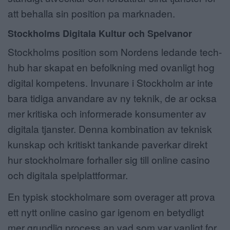
att behalla sin position pa marknaden.
Stockholms Digitala Kultur och Spelvanor
Stockholms position som Nordens ledande tech-
hub har skapat en befolkning med ovanligt hog
digital kompetens. Invunare i Stockholm ar inte
bara tidiga anvandare av ny teknik, de ar ocksa
mer kritiska och informerade konsumenter av
digitala tjanster. Denna kombination av teknisk
kunskap och kritiskt tankande paverkar direkt
hur stockholmare forhaller sig till online casino
och digitala spelplattformar.
En typisk stockholmare som overager att prova
ett nytt online casino gar igenom en betydligt
mer grundlig process an vad som var vanligt for