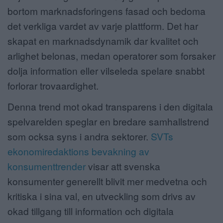
bortom marknadsforingens fasad och bedoma
det verkliga vardet av varje plattform. Det har
skapat en marknadsdynamik dar kvalitet och
arlighet belonas, medan operatorer som forsaker
dolja information eller vilseleda spelare snabbt
forlorar trovaardighet.
Denna trend mot okad transparens i den digitala
spelvarelden speglar en bredare samhallstrend
som ocksa syns i andra sektorer.
SVTs
ekonomiredaktions bevakning av
konsumenttrender
visar att svenska
konsumenter generellt blivit mer medvetna och
kritiska i sina val, en utveckling som drivs av
okad tillgang till information och digitala