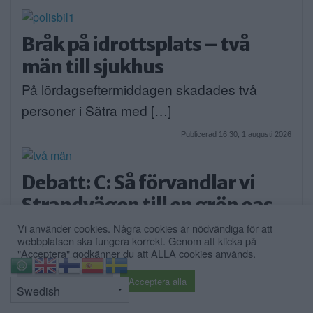
Bråk på idrottsplats – två
män till sjukhus
På lördagseftermiddagen skadades två
personer i Sätra med […]
Publicerad 16:30, 1 augusti 2026
Debatt: C: Så förvandlar vi
Strandvägen till en grön oas
DEBATT. Strandvägen är i dag en av
Vi använder cookies. Några cookies är nödvändiga för att
webbplatsen ska fungera korrekt. Genom att klicka på
Stockholms […]
"Acceptera" godkänner du att ALLA cookies används.
Publicerad 07:01, 31 juli 2026
⇧
Cookie inställningar
Acceptera alla