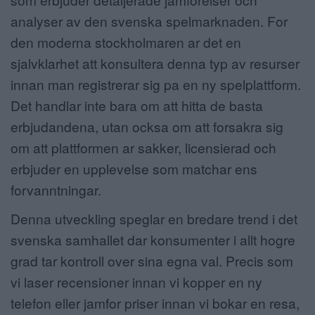
analyser av den svenska spelmarknaden. For
den moderna stockholmaren ar det en
sjalvklarhet att konsultera denna typ av resurser
innan man registrerar sig pa en ny spelplattform.
Det handlar inte bara om att hitta de basta
erbjudandena, utan ocksa om att forsakra sig
om att plattformen ar sakker, licensierad och
erbjuder en upplevelse som matchar ens
forvanntningar.
Denna utveckling speglar en bredare trend i det
svenska samhallet dar konsumenter i allt hogre
grad tar kontroll over sina egna val. Precis som
vi laser recensioner innan vi kopper en ny
telefon eller jamfor priser innan vi bokar en resa,