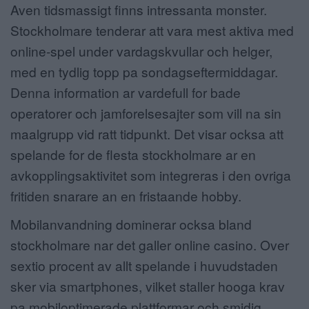
Aven tidsmassigt finns intressanta monster.
Stockholmare tenderar att vara mest aktiva med
online-spel under vardagskvullar och helger,
med en tydlig topp pa sondagseftermiddagar.
Denna information ar vardefull for bade
operatorer och jamforelsesajter som vill na sin
maalgrupp vid ratt tidpunkt. Det visar ocksa att
spelande for de flesta stockholmare ar en
avkopplingsaktivitet som integreras i den ovriga
fritiden snarare an en fristaande hobby.
Mobilanvandning dominerar ocksa bland
stockholmare nar det galler online casino. Over
sextio procent av allt spelande i huvudstaden
sker via smartphones, vilket staller hooga krav
pa mobiloptimerade plattformar och smidig