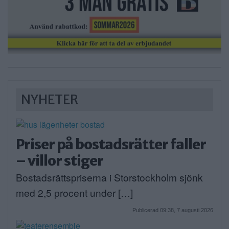
NYHETER
Priser på bostadsrätter faller
– villor stiger
Bostadsrättspriserna i Storstockholm sjönk
med 2,5 procent under […]
Publicerad 09:38, 7 augusti 2026