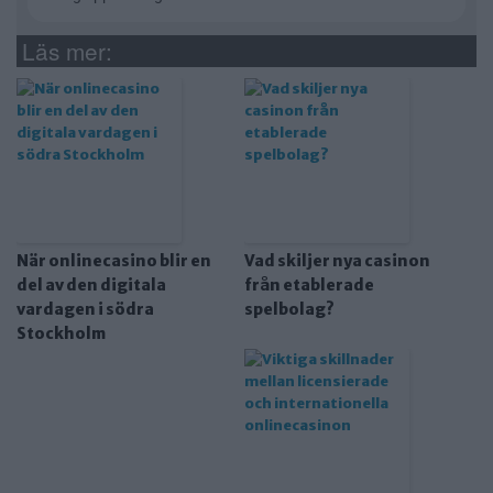
Läs mer:
När onlinecasino blir en
Vad skiljer nya casinon
del av den digitala
från etablerade
vardagen i södra
spelbolag?
Stockholm