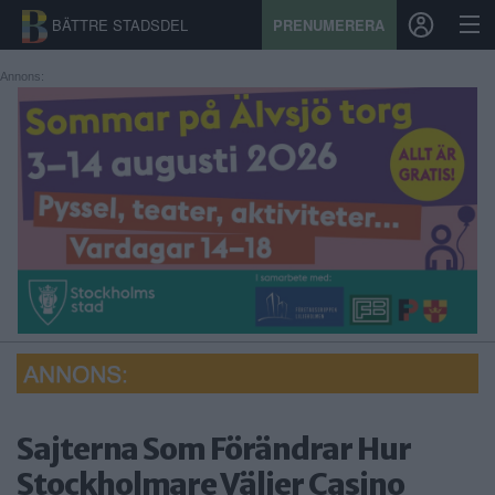
BÄTTRE STADSDEL
PRENUMERERA
Annons:
START
STADSDEL
PRENUMERATION
SPORT
ÅSIKTER
KALENDER
KONTAKT
Sajterna Som Förändrar Hur
Stockholmare Väljer Casino
SAMARBETEN