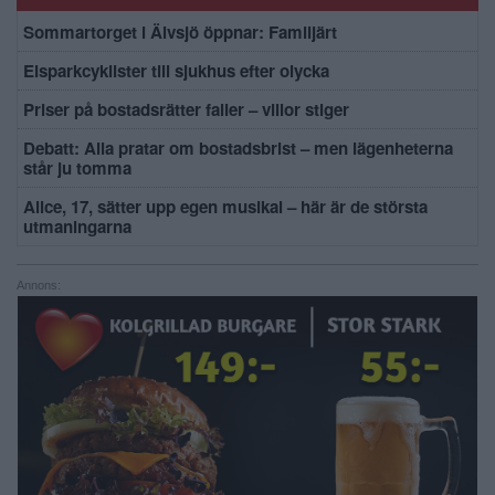
Sommartorget i Älvsjö öppnar: Familjärt
Elsparkcyklister till sjukhus efter olycka
Priser på bostadsrätter faller – villor stiger
Debatt: Alla pratar om bostadsbrist – men lägenheterna
står ju tomma
Alice, 17, sätter upp egen musikal – här är de största
utmaningarna
Annons: