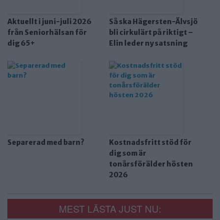
Aktuellt i juni-juli 2026
Så ska Hägersten-Älvsjö
från Seniorhälsan för
bli cirkulärt på riktigt –
dig 65+
Elin leder ny satsning
Separerad med barn?
Kostnadsfritt stöd för
dig som är
tonårsförälder hösten
2026
MEST LÄSTA JUST NU: