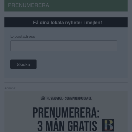
PRENUMERERA
Få dina lokala nyheter i mejlen!
E-postadress
Annons: