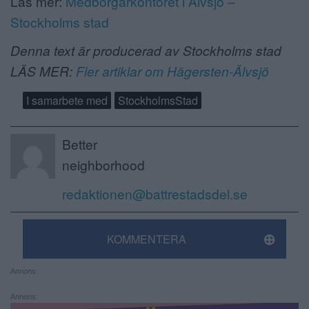
Läs mer:
Medborgarkontoret i Älvsjö –
Stockholms stad
Denna text är producerad av Stockholms stad
LÄS MER:
Fler artiklar om Hägersten-Älvsjö
I samarbete med
StockholmsStad
Better
neighborhood
redaktionen@battrestadsdel.se
KOMMENTERA
Annons:
Annons: