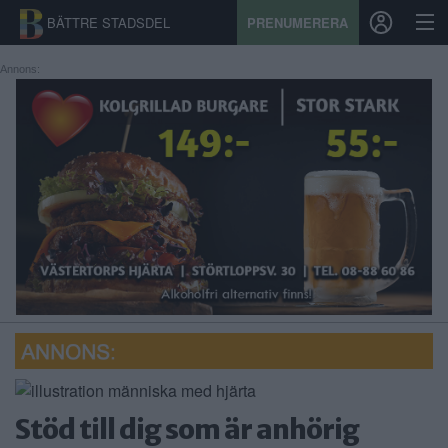
BÄTTRE STADSDEL
PRENUMERERA
Annons:
START
STADSDEL
PRENUMERATION
SPORT
ÅSIKTER
KALENDER
KONTAKT
Stöd till dig som är anhörig
SAMARBETEN