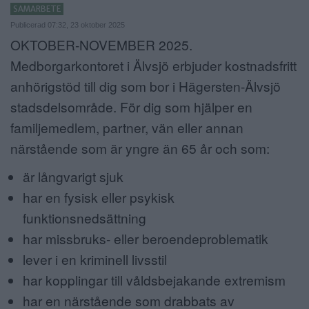
SAMARBETE
ANNONSERA
Publicerad 07:32, 23 oktober 2025
OKTOBER-NOVEMBER 2025.
NÄRINGSLIV
Medborgarkontoret i Älvsjö erbjuder kostnadsfritt
MER
anhörigstöd till dig som bor i Hägersten-Älvsjö
stadsdelsområde. För dig som hjälper en
familjemedlem, partner, vän eller annan
närstående som är yngre än 65 år och som:
är långvarigt sjuk
har en fysisk eller psykisk
funktionsnedsättning
har missbruks- eller beroendeproblematik
lever i en kriminell livsstil
har kopplingar till våldsbejakande extremism
har en närstående som drabbats av