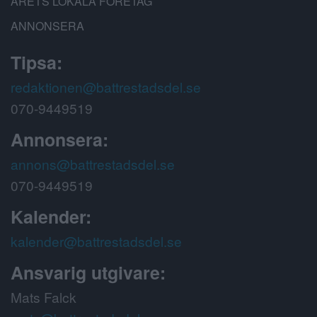
ÅRETS LOKALA FÖRETAG
ANNONSERA
Tipsa:
redaktionen@battrestadsdel.se
070-9449519
Annonsera:
annons@battrestadsdel.se
070-9449519
Kalender:
kalender@battrestadsdel.se
Ansvarig utgivare:
Mats Falck