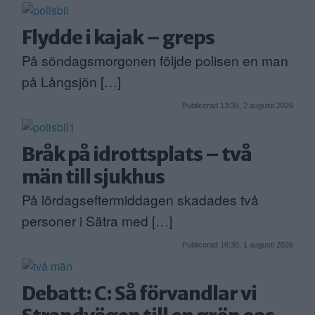
Flydde i kajak – greps
På söndagsmorgonen följde polisen en man
på Långsjön […]
Publicerad 13:35, 2 augusti 2026
Bråk på idrottsplats – två
män till sjukhus
På lördagseftermiddagen skadades två
personer i Sätra med […]
Publicerad 16:30, 1 augusti 2026
Debatt: C: Så förvandlar vi