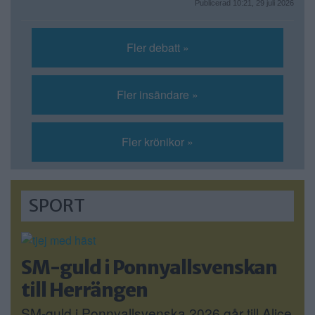
Publicerad 10:21, 29 juli 2026
Fler debatt »
Fler insändare »
Fler krönikor »
SPORT
SM-guld i Ponnyallsvenskan
till Herrängen
SM-guld i Ponnyallsvenska 2026 går till Alice