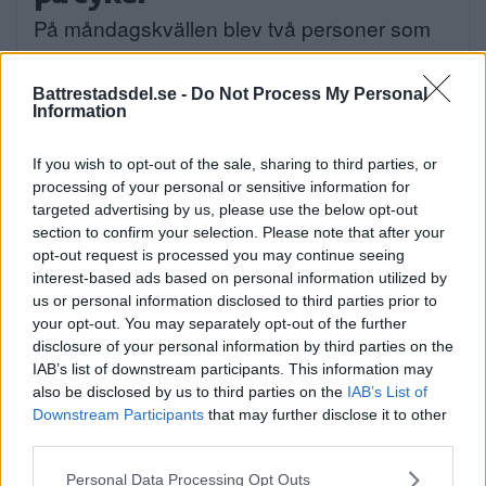
På måndagskvällen blev två personer som
färdades på […]
Battrestadsdel.se -
Do Not Process My Personal
Publicerad 08:58, 4 augusti 2026
Information
If you wish to opt-out of the sale, sharing to third parties, or
processing of your personal or sensitive information for
targeted advertising by us, please use the below opt-out
När onlinecasino blir en del av
section to confirm your selection. Please note that after your
den digitala vardagen i södra
opt-out request is processed you may continue seeing
interest-based ads based on personal information utilized by
Stockholm
us or personal information disclosed to third parties prior to
your opt-out. You may separately opt-out of the further
EXTERN PARTNER. Södra Stockholm är en
disclosure of your personal information by third parties on the
del av […]
IAB’s list of downstream participants. This information may
also be disclosed by us to third parties on the
IAB’s List of
Publicerad 05:03, 4 augusti 2026
Downstream Participants
that may further disclose it to other
Annons:
third parties.
Please note that this website/app uses one or more Google
Personal Data Processing Opt Outs