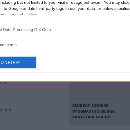
including but not limited to your visit or usage behaviour. You may click 
NYTT FÖRSÖK MED
 to Google and its third-party tags to use your data for below specifi
NYTT
ogle consent section.
BOSTADSPROJEKT I
GRÖNOMRÅDE VID
LUGNET I
l Data Processing Opt Outs
tt
VÄSTERTORP:
TRYGGHETEN KAN
ÖKA
consents
ättre
CONFIRM
rojekt i
ågående,
nns i
KLUBBAT: IKONISK
enheter –
BYGGNAD I SOLBERGA
KAN BLI KULTURHUS