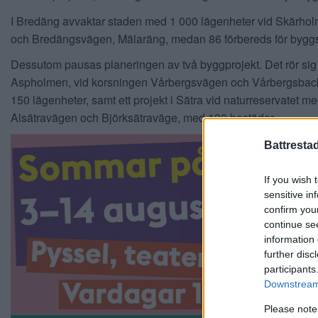
I Bredäng avvaktar staden med 1 000 lägenheter vid Skärho
och Bredängsvägen, Mälaräng, medan 86 förbereds för byggs
Dessutom pausas planeringen av två byggprojekt. Det rör si
Aspholmen, vid korsningen Vårbergsvägen och Vårbergsba
150 lägenheter, samt ett projekt i Sätra vid naturreservatet me
Alsätravägen och Björksätraväge, med 130 bostäder.
Battresta
If you wish 
sensitive in
confirm you
continue se
information 
further disc
participants
Downstream 
Please note