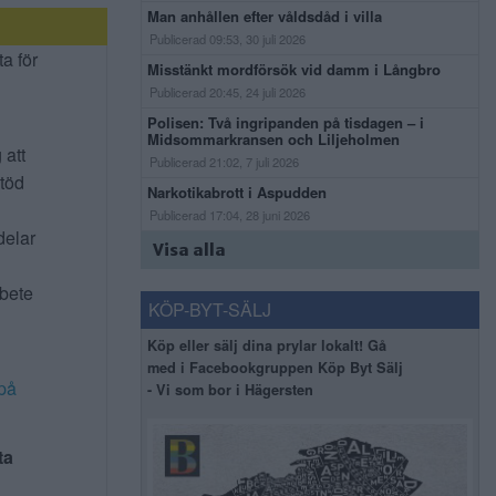
Man anhållen efter våldsdåd i villa
Publicerad 09:53, 30 juli 2026
ta för
Misstänkt mordförsök vid damm i Långbro
Publicerad 20:45, 24 juli 2026
Polisen: Två ingripanden på tisdagen – i
Midsommarkransen och Liljeholmen
 att
Publicerad 21:02, 7 juli 2026
stöd
Narkotikabrott i Aspudden
Publicerad 17:04, 28 juni 2026
delar
Visa alla
rbete
KÖP-BYT-SÄLJ
Köp eller sälj dina prylar lokalt! Gå
med i Facebookgruppen Köp Byt Sälj
på
- Vi som bor i Hägersten
ta