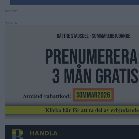
Annons:
Annons: