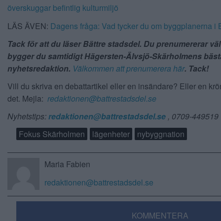
överskuggar befintlig kulturmiljö
LÄS ÄVEN:
Dagens fråga: Vad tycker du om byggplanerna i
Tack för att du läser Bättre stadsdel. Du prenumererar vä
bygger du samtidigt Hägersten-Älvsjö-Skärholmens bäst
nyhetsredaktion.
Välkommen att prenumerera här
. Tack!
Vill du skriva en debattartikel eller en insändare? Eller en kr
det. Mejla:
redaktionen@battrestadsdel.se
Nyhetstips:
redaktionen@battrestadsdel.se
, 0709-449519
Fokus Skärholmen
lägenheter
nybyggnation
Maria Fabien
redaktionen@battrestadsdel.se
KOMMENTERA