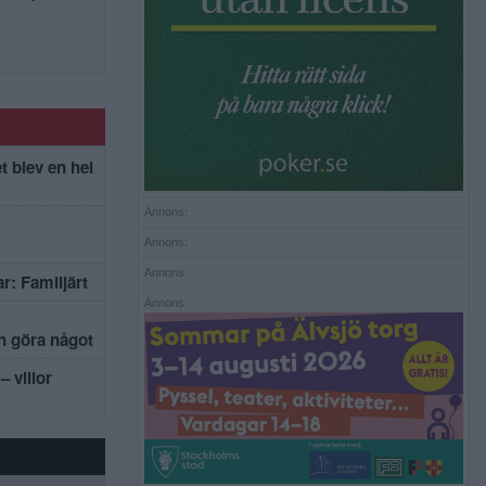
t blev en hel
Annons:
Annons:
Annons:
r: Familjärt
Annons:
an göra något
– villor