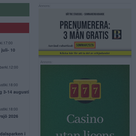
Annons:
kl.17:00
uli- 10
Annons:
berkl.12:00
stikl.18:00
g 3-14 augusti
stikl.18:00
vsjö 2026
dalsparken i