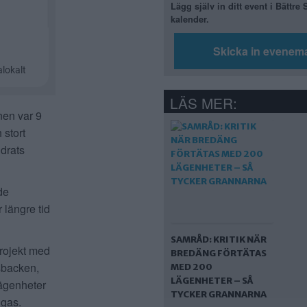
Lägg själv in ditt event i Bättre
kalender.
Skicka in evenem
LÄS MER:
nen var 9
 stort
drats
de
 längre tid
SAMRÅD: KRITIK NÄR
projekt med
BREDÄNG FÖRTÄTAS
msbacken,
MED 200
LÄGENHETER – SÅ
lägenheter
TYCKER GRANNARNA
ggas.