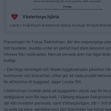
Planeringen för Fokus Skärholmen, där den ursprungliga pla
000 bostäder, skedde under en period med stark ekonomi och
intresse från marknaden. Men de senaste åren har läget förän
kraftigt.
– Det höga ränteläget och ökade byggkostnader påverkar bå
kommunen och branschen, vilket gör att vissa projekt behöver
för att komma till byggstart, säger Louise Bill.
I Skärholmen innebär detta att byggstarten skjuts upp för tre 
detaljplaner som fått laga kraft. I Vårberg stoppas Stånghol
där 490 bostäder planerats, samt Vårbergsvägen, där 1 000 
nu satts på paus, samtidigt som 280 lägenheter har börjat by