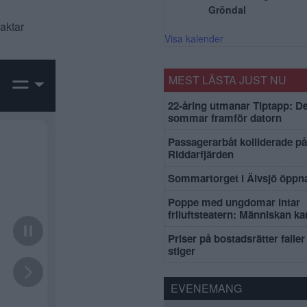
Gröndal
vaktar
Visa kalender
MEST LÄSTA JUST NU
22-åring utmanar Tiptapp: De
sommar framför datorn
Passagerarbåt kolliderade på
Riddarfjärden
Sommartorget i Älvsjö öppna
Poppe med ungdomar intar
friluftsteatern: Människan k
Priser på bostadsrätter faller 
stiger
EVENEMANG