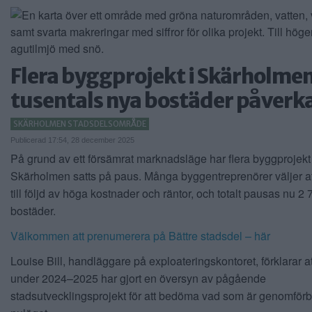
Flera byggprojekt i Skärholme
tusentals nya bostäder påverk
SKÄRHOLMEN STADSDELSOMRÅDE
Publicerad 17:54, 28 december 2025
På grund av ett försämrat marknadsläge har flera byggprojekt 
Skärholmen satts på paus. Många byggentreprenörer väljer at
till följd av höga kostnader och räntor, och totalt pausas nu 2 
bostäder.
Välkommen att prenumerera på Bättre stadsdel – här
Louise Bill, handläggare på exploateringskontoret, förklarar a
under 2024–2025 har gjort en översyn av pågående
stadsutvecklingsprojekt för att bedöma vad som är genomförba