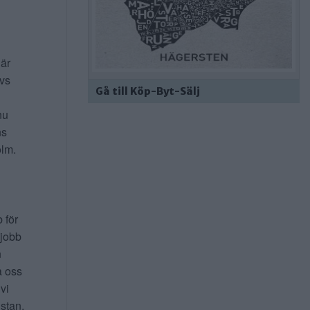
 är
ivs
Gå till Köp-Byt-Sälj
nu
ns
lm.
b för
 jobb
n
a oss
 vi
 stan,