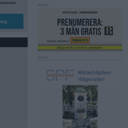
 Stadsdels
Annons:
ang
Annons: