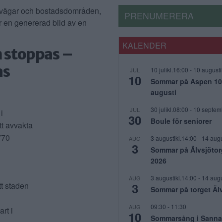
PRENUMERERA
KALENDER
n stoppas –
as
10 julikl.16:00
-
10 augusti
JUL
10
Sommar på Aspen 10 j
augusti
30 julikl.08:00
-
10 septem
JUL
i
30
Boule för seniorer
t avvakta
770
3 augustikl.14:00
-
14 augu
AUG
3
Sommar på Älvsjötor
2026
3 augustikl.14:00
-
14 augu
AUG
3
tt staden
Sommar på torget Äl
09:30
-
11:30
AUG
rt i
10
Sommarsång i Sanna