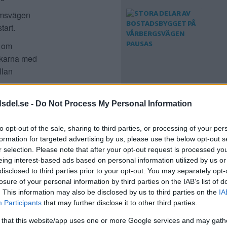
lmsvägen
tart.
g om
ckarna med
llan
STORA DELAR AV
dsdel.se -
Do Not Process My Personal Information
BOSTADSBYGGET PÅ
VÅRBERGSVÄGEN
PAUSAS
to opt-out of the sale, sharing to third parties, or processing of your per
formation for targeted advertising by us, please use the below opt-out s
r selection. Please note that after your opt-out request is processed y
eing interest-based ads based on personal information utilized by us or
disclosed to third parties prior to your opt-out. You may separately opt-
losure of your personal information by third parties on the IAB’s list of
. This information may also be disclosed by us to third parties on the
IA
Participants
that may further disclose it to other third parties.
 that this website/app uses one or more Google services and may gath