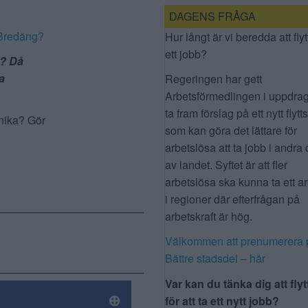
DAGENS FRÅGA
 Bredäng?
Hur långt är vi beredda att flyt
ett jobb?
l? Då
a
Regeringen har gett
Arbetsförmedlingen i uppdrag
ta fram förslag på ett nytt flytt
önika? Gör
som kan göra det lättare för
arbetslösa att ta jobb i andra 
av landet. Syftet är att fler
arbetslösa ska kunna ta ett a
i regioner där efterfrågan på
arbetskraft är hög.
Välkommen att prenumerera 
Bättre stadsdel – här
Var kan du tänka dig att flyt
för att ta ett nytt jobb?