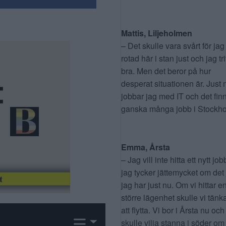
Mattis, Liljeholmen
– Det skulle vara svårt för jag
rotad här i stan just och jag tr
bra. Men det beror på hur
desperat situationen är. Just 
jobbar jag med IT och det fin
ganska många jobb i Stockho
Emma, Årsta
– Jag vill inte hitta ett nytt job
jag tycker jättemycket om det
jag har just nu. Om vi hittar e
större lägenhet skulle vi tänk
att flytta. Vi bor i Årsta nu och
skulle vilja stanna i söder om