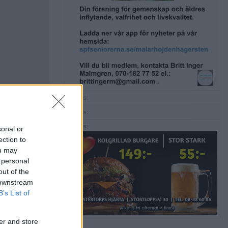
Annons:
Annons:
Annons:
sonal or
ection to
ou may
 personal
out of the
 downstream
B’s List of
er and store