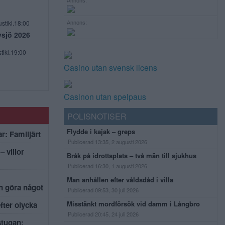
Annons:
stikl.18:00
Annons:
vsjö 2026
tikl.19:00
Casino utan svensk licens
Casinon utan spelpaus
POLISNOTISER
Flydde i kajak – greps
r: Familjärt
Publicerad 13:35, 2 augusti 2026
– villor
Bråk på idrottsplats – två män till sjukhus
Publicerad 16:30, 1 augusti 2026
Man anhållen efter våldsdåd i villa
an göra något
Publicerad 09:53, 30 juli 2026
Misstänkt mordförsök vid damm i Långbro
efter olycka
Publicerad 20:45, 24 juli 2026
stugan: