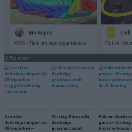
Läs mer:
Oro efter
Förslag: Förvandla
Polisen blockera
dödsskjutningen vid
den beige
gatan – företag
Vårbyparken –
gräsmattan till
hotas av konkurs