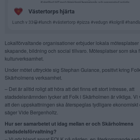
Lokalförvaltande organisationer erbjuder lokala mötesplatser 
skapande, bildning och social tillvaro. Mötesplatser som ska 
kulturverksamhet.
Under mötet uttryckte sig Stephan Guiance, positivt kring Folk
Skärholmens verksamhet.
– Det är alltid roligt att höra att det finns ett stort intresse, att
stadsdelsnämnden tycker att Folk i Skärholmen är viktiga. Vi v
att den uppskattningen ska återspeglas tydligare ekonomiskt
säger Vide Bergenholtz.
Hur ser samarbetet ut idag mellan er och Skärholmens
stadsdelsförvaltning?
– Vi gör bland annat FOLK på gården, en återkommande seri