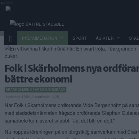
Annons:
BÄTTRE STADSDEL
PRENUMERATION
SPORT
ÅSIKTER
STA
Folk i Skärholmens nya ordföran
bättre ekonomi
SKÄRHOLMEN STADSDELSOMRÅDE
Publicerad 17:04, 3 september 2025
När Folk i Skärholmens ordförande Vide Bergenholtz på sena
med stadsdelsnämnden frågade ordförande Stephan Guiance
samarbete kom svaret snabbt: ”Ja, det blir en dejt.”
Nu hoppas föreningen på en långsiktig samverkan med Skä