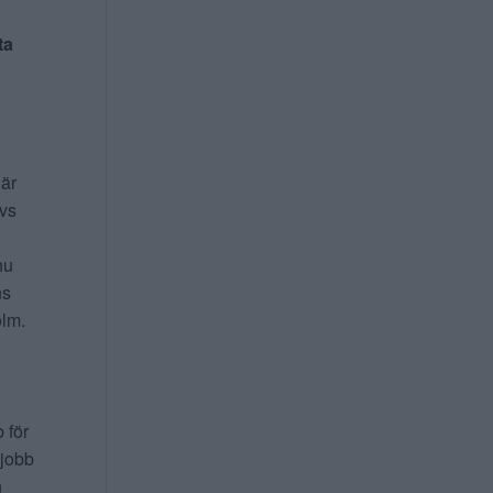
ta
 är
ivs
nu
ns
lm.
b för
 jobb
n