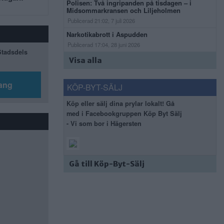
Polisen: Två ingripanden på tisdagen – i
Midsommarkransen och Liljeholmen
Publicerad 21:02, 7 juli 2026
Narkotikabrott i Aspudden
Publicerad 17:04, 28 juni 2026
 Stadsdels
Visa alla
ang
KÖP-BYT-SÄLJ
Köp eller sälj dina prylar lokalt! Gå
med i Facebookgruppen Köp Byt Sälj
- Vi som bor i Hägersten
Gå till Köp-Byt-Sälj