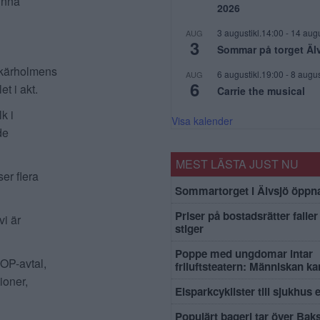
kunna
2026
3 augustikl.14:00
-
14 augu
AUG
3
Sommar på torget Äl
Skärholmens
6 augustikl.19:00
-
8 augus
AUG
6
t i akt.
Carrie the musical
k i
Visa kalender
de
MEST LÄSTA JUST NU
er flera
Sommartorget i Älvsjö öppna
Priser på bostadsrätter faller 
vi är
stiger
Poppe med ungdomar intar
IOP-avtal,
friluftsteatern: Människan k
ioner,
Elsparkcyklister till sjukhus 
Populärt bageri tar över Bak