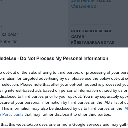
r
POLISEN BLOCKERAR
ilka delar
GATAN –
kaler för
FÖRETAGARNA HOTAS
ommer också
AV KONKURS: HÄR ÄR
VÅR LÖSNING
och vad det
dsdel.se -
Do Not Process My Personal Information
to opt-out of the sale, sharing to third parties, or processing of your per
formation for targeted advertising by us, please use the below opt-out s
mötesplats i
r selection. Please note that after your opt-out request is processed y
n, café,
eing interest-based ads based on personal information utilized by us or
disclosed to third parties prior to your opt-out. You may separately opt-
lt
losure of your personal information by third parties on the IAB’s list of
. This information may also be disclosed by us to third parties on the
IA
C: DÄRFÖR MÅSTE
Participants
that may further disclose it to other third parties.
n i Bredäng
DIALOGEN MED
 that this website/app uses one or more Google services and may gath
SKÄRHOLMENS ALLA