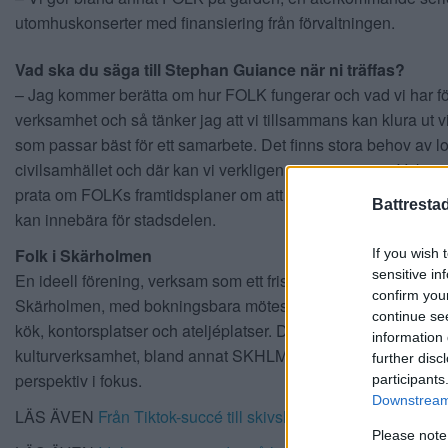
utomhuskonserter med finansiering från förvaltningen.
Vad ska du säga till Stephan Guiance när ni träffas?
– Jag kommer berätta om hur FOLK fungerar och vad vi har fö
verksamhet och så tänker jag att vi tillsammans kan klura ut v
som passar bäst för ett samarbete. Det finns stora behov av lo
civilsamhället och där kan vi verkligen vara en resurs. Vi k
prata om FOLKs framtidsplaner om att flytta till större lokaler 
Battresta
kan innebära för stadsdelen.
Folk i Skärholmen
If you wish 
sensitive in
En ideell förening, verksam som ett fristående kulturhus och 
confirm you
Skärholmen, med bokningsbara möteslokaler, dansstudio, sce
continue se
kök, kontorsplatser och ateljéplatser.
De driver även egen
information 
kulturverksamhet, bland annat SKHLM Konsthall med ett loka
further disc
perspektiv i fokus.
participants
Downstream 
LÄS ÄVEN
Från Tiktok-succé till skivsläpp – nu uppträder ho
Please note