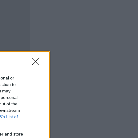
sonal or
ection to
ou may
 personal
out of the
 downstream
B’s List of
er and store