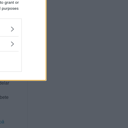
to grant or
ed purposes
ta för
 att
stöd
delar
rbete
på