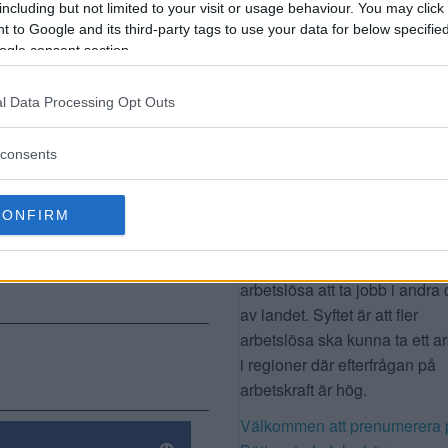
including but not limited to your visit or usage behaviour. You may click 
ENTREPRENÖRER BLI
 to Google and its third-party tags to use your data for below specifi
BÄTTRE
ake och
ogle consent section.
DAGENS FRÅGA
l? Då
l Data Processing Opt Outs
a
Hur långt är vi beredda att flyt
ett jobb?
consents
önika? Gör
Regeringen har gett
Arbetsförmedlingen i uppdrag
CONFIRM
ta fram förslag på ett nytt flytt
som kan göra det lättare för
arbetslösa att ta jobb i andra 
av landet. Syftet är att fler
arbetslösa ska kunna ta ett a
i regioner där efterfrågan på
arbetskraft är hög.
Välkommen att prenumerera 