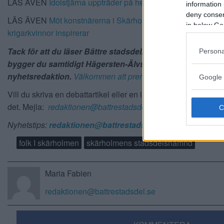
LÄS ÄVEN
Idolstjärna uppträder på hemmaplan
information 
deny consent
LÄS ÄVEN
Möt konstnärerna i Skärholmens vårsalong – Sn
in below Go
krigarkvinnor inspirerar
Tack för att du läser Bättre stadsdel. Du prenumererar vä
Persona
bygger du samtidigt Hägersten-Älvsjö-Skärholmens bäst
nyhetsredaktion.
Välkommen att prenumerera här
. Tack!
Google 
Vill du skriva en debattartikel eller en insändare? Eller en kr
det. Mejla:
redaktionen@battrestadsdel.se
Nyhetstips:
redaktionen@battrestadsdel.se
, 0709-449519
folk I skärholmen
skärholmens stadsdelsnämnd
Maria Fabien
redaktionen@battrestadsdel.se