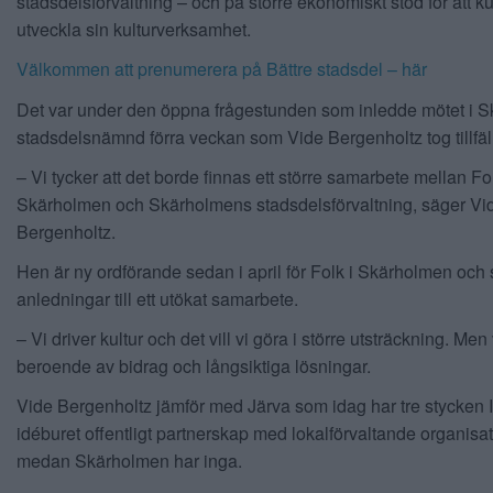
stadsdelsförvaltning – och på större ekonomiskt stöd för att 
utveckla sin kulturverksamhet.
Välkommen att prenumerera på Bättre stadsdel – här
Det var under den öppna frågestunden som inledde mötet i 
stadsdelsnämnd förra veckan som Vide Bergenholtz tog tillfälle
– Vi tycker att det borde finnas ett större samarbete mellan Fol
Skärholmen och Skärholmens stadsdelsförvaltning, säger Vi
Bergenholtz.
Hen är ny ordförande sedan i april för Folk i Skärholmen och s
anledningar till ett utökat samarbete.
– Vi driver kultur och det vill vi göra i större utsträckning. Men 
beroende av bidrag och långsiktiga lösningar.
Vide Bergenholtz jämför med Järva som idag har tre stycken 
idéburet offentligt partnerskap med lokalförvaltande organisat
medan Skärholmen har inga.