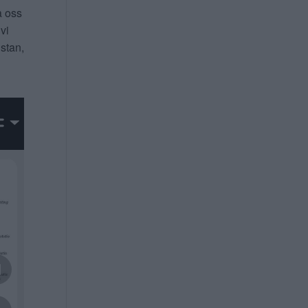
a oss
 vi
 stan,