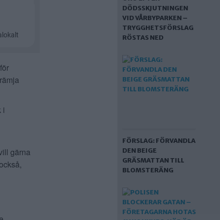
DÖDSSKJUTNINGEN
VID VÅRBYPARKEN –
TRYGGHETSFÖRSLAG
RÖSTAS NED
för
främja
 i
FÖRSLAG: FÖRVANDLA
DEN BEIGE
ill gärna
GRÄSMATTAN TILL
 också,
BLOMSTERÄNG
e