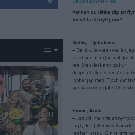
Bättre stadsdel – här
Var kan du tänka dig att flyt
för att ta ett nytt jobb?
Mattis, Liljeholmen
– Det skulle vara svårt för jag
rotad här i stan just och jag tr
bra. Men det beror på hur
desperat situationen är. Just 
jobbar jag med IT och det fin
ganska många jobb i Stockho
Emma, Årsta
– Jag vill inte hitta ett nytt job
jag tycker jättemycket om det
jag har just nu. Om vi hittar e