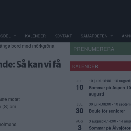
DSDEL
KALENDER
KONTAKT
SAMARBETEN
ANN
PRENUMERERA
de: Så kan vi få
KALENDER
10 julikl.16:00
-
10 augusti
JUL
10
Sommar på Aspen 10 j
augusti
ste mötet
30 julikl.08:00
-
10 septem
JUL
 (S) om
30
Boule för seniorer
3 augustikl.14:00
-
14 augu
AUG
rholmens
3
Sommar på Älvsjötor