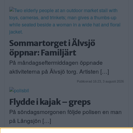
Sommartorget i Älvsjö
öppnar: Familjärt
På måndagseftermiddagen öppnade
aktiviteterna på Älvsjö torg. Artisten […]
Publicerad 16:23, 3 augusti 2026
Flydde i kajak – greps
På söndagsmorgonen följde polisen en man
på Långsjön […]
Publicerad 13:35, 2 augusti 2026