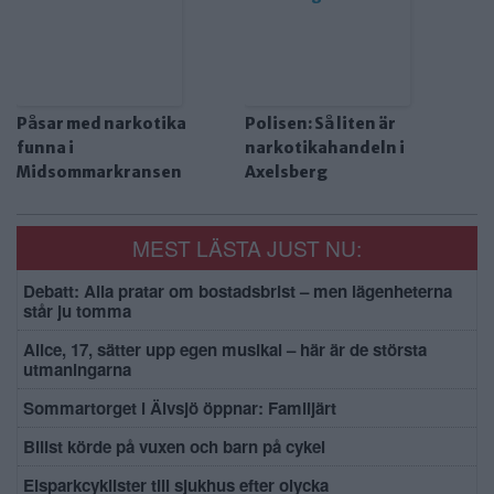
Påsar med narkotika
Polisen: Så liten är
funna i
narkotikahandeln i
Midsommarkransen
Axelsberg
MEST LÄSTA JUST NU:
Debatt: Alla pratar om bostadsbrist – men lägenheterna
står ju tomma
Alice, 17, sätter upp egen musikal – här är de största
utmaningarna
Sommartorget i Älvsjö öppnar: Familjärt
Bilist körde på vuxen och barn på cykel
Elsparkcyklister till sjukhus efter olycka