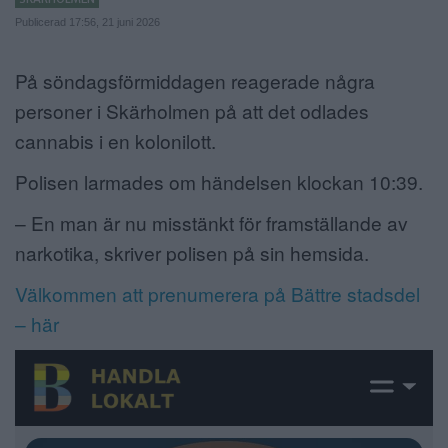
Publicerad 17:56, 21 juni 2026
ANNONSERA
NÄRINGSLIV
På söndagsförmiddagen reagerade några
personer i Skärholmen på att det odlades
MER
cannabis i en kolonilott.
Polisen larmades om händelsen klockan 10:39.
– En man är nu misstänkt för framställande av
narkotika, skriver polisen på sin hemsida.
Välkommen att prenumerera på Bättre stadsdel
– här