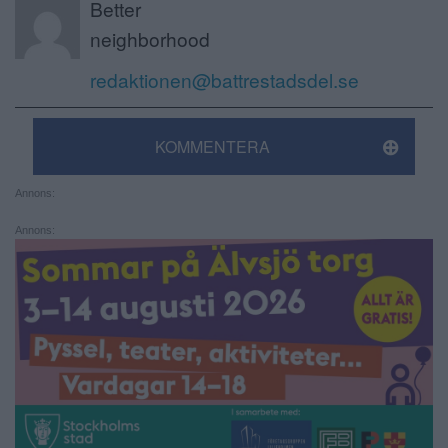
Better
neighborhood
redaktionen@battrestadsdel.se
KOMMENTERA
Annons:
Annons: