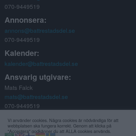
070-9449519
Annonsera:
annons@battrestadsdel.se
070-9449519
Kalender:
kalender@battrestadsdel.se
Ansvarig utgivare:
Mats Falck
mats@battrestadsdel.se
070-9449519
Följ oss på:
Vi använder cookies. Några cookies är nödvändiga för att
webbplatsen ska fungera korrekt. Genom att klicka på
"Acceptera" godkänner du att ALLA cookies används.