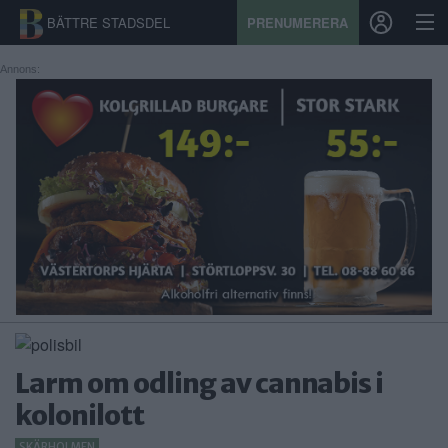
BÄTTRE STADSDEL
PRENUMERERA
Annons:
START
STADSDEL
PRENUMERATION
SPORT
ÅSIKTER
KALENDER
Larm om odling av cannabis i
KONTAKT
kolonilott
SAMARBETEN
SKÄRHOLMEN