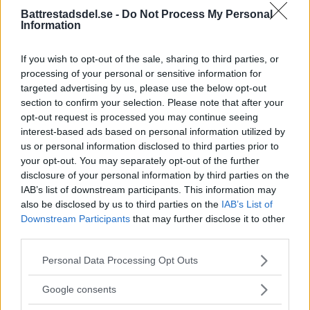
Battrestadsdel.se -
Do Not Process My Personal
Information
Bråk på idrottsplats – två
män till sjukhus
If you wish to opt-out of the sale, sharing to third parties, or
processing of your personal or sensitive information for
På lördagseftermiddagen skadades två
targeted advertising by us, please use the below opt-out
section to confirm your selection. Please note that after your
personer i Sätra med […]
opt-out request is processed you may continue seeing
interest-based ads based on personal information utilized by
Publicerad 16:30, 1 augusti 2026
us or personal information disclosed to third parties prior to
your opt-out. You may separately opt-out of the further
Debatt: C: Så förvandlar vi
disclosure of your personal information by third parties on the
IAB’s list of downstream participants. This information may
Strandvägen till en grön oas
also be disclosed by us to third parties on the
IAB’s List of
Downstream Participants
that may further disclose it to other
DEBATT. Strandvägen är i dag en av
third parties.
Stockholms […]
Please note that this website/app uses one or more Google
Personal Data Processing Opt Outs
Publicerad 07:01, 31 juli 2026
services and may gather and store information including but
not limited to your visit or usage behaviour. You may click to
Annons:
Google consents
grant or deny consent to Google and its third-party tags to