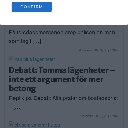
use your data for below specified purposes in below Google
CONFIRM
consent section.
Man anhållen efter våldsdåd i
villa
På torsdagsmorgonen grep polisen en man
som tagit […]
Publicerad 09:53, 30 juli 2026
Debatt: Tomma lägenheter –
inte ett argument för mer
betong
Replik på Debatt: Alla pratar om bostadsbrist
– […]
Publicerad 10:21, 29 juli 2026