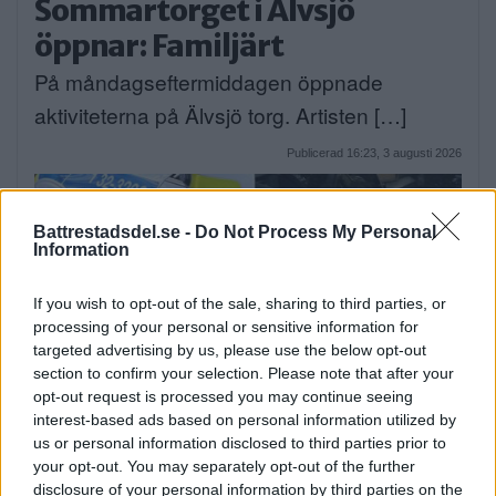
Sommartorget i Älvsjö
öppnar: Familjärt
På måndagseftermiddagen öppnade
aktiviteterna på Älvsjö torg. Artisten […]
Publicerad 16:23, 3 augusti 2026
Battrestadsdel.se -
Do Not Process My Personal
Information
If you wish to opt-out of the sale, sharing to third parties, or
processing of your personal or sensitive information for
targeted advertising by us, please use the below opt-out
section to confirm your selection. Please note that after your
opt-out request is processed you may continue seeing
Flydde i kajak – greps
interest-based ads based on personal information utilized by
På söndagsmorgonen följde polisen en man
us or personal information disclosed to third parties prior to
your opt-out. You may separately opt-out of the further
på Långsjön […]
disclosure of your personal information by third parties on the