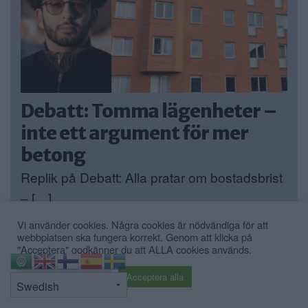
Debatt: Tomma lägenheter –
inte ett argument för mer
betong
Replik på Debatt: Alla pratar om bostadsbrist
– […]
Vi använder cookies. Några cookies är nödvändiga för att
Publicerad 10:21, 29 juli 2026
webbplatsen ska fungera korrekt. Genom att klicka på
"Acceptera" godkänner du att ALLA cookies används.
Fler debatt »
⇧
Cookie inställningar
Acceptera alla