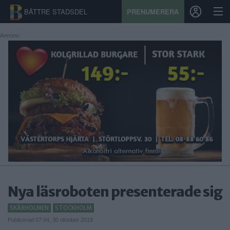
BÄTTRE STADSDEL
PRENUMERERA
Annons:
START
STADSDEL
PRENUMERATION
SPORT
ÅSIKTER
KALENDER
Nya läsroboten presenterade sig
KONTAKT
SKÄRHOLMEN
STOCKHOLM
Publicerad 07:04, 30 oktober 2019
SAMARBETEN