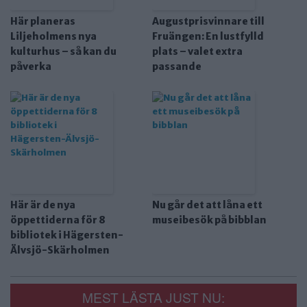
Här planeras
Augustprisvinnare till
Liljeholmens nya
Fruängen: En lustfylld
kulturhus – så kan du
plats – valet extra
påverka
passande
Här är de nya
Nu går det att låna ett
öppettiderna för 8
museibesök på bibblan
bibliotek i Hägersten-
Älvsjö-Skärholmen
MEST LÄSTA JUST NU: