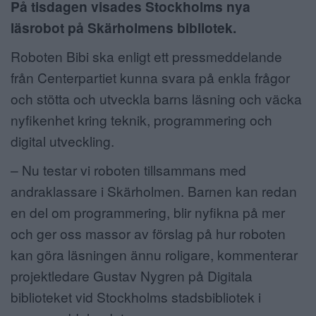
På tisdagen visades Stockholms
nya
ANNONSERA
läsrobot på Skärholmens bibliotek.
NÄRINGSLIV
Roboten Bibi ska enligt ett pressmeddelande
från Centerpartiet kunna svara på enkla frågor
MER
och stötta och utveckla barns läsning och väcka
nyfikenhet kring teknik, programmering och
digital utveckling.
– Nu testar vi roboten tillsammans med
andraklassare i Skärholmen. Barnen kan redan
en del om programmering, blir nyfikna på mer
och ger oss massor av förslag på hur roboten
kan göra läsningen ännu roligare, kommenterar
projektledare Gustav Nygren på Digitala
biblioteket vid Stockholms stadsbibliotek i