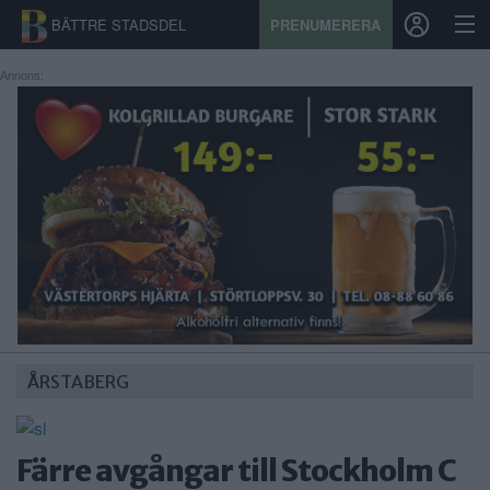
BÄTTRE STADSDEL
PRENUMERERA
Annons:
START
STADSDEL
PRENUMERATION
SPORT
ÅSIKTER
KALENDER
ÅRSTABERG
KONTAKT
Färre avgångar till Stockholm C
SAMARBETEN