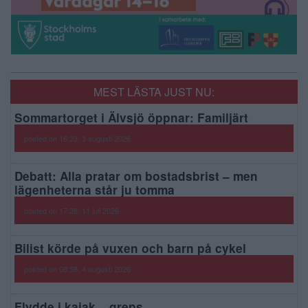
MEST LÄSTA JUST NU:
Sommartorget i Älvsjö öppnar: Familjärt
posted on 16:23, 3 augusti 2026
Debatt: Alla pratar om bostadsbrist – men
lägenheterna står ju tomma
posted on 17:28, 11 juli 2026
Bilist körde på vuxen och barn på cykel
posted on 08:58, 4 augusti 2026
Flydde i kajak – greps