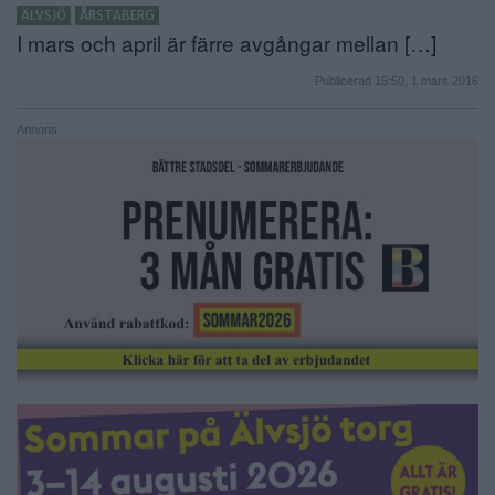
ÄLVSJÖ
ÅRSTABERG
ANNONSERA
I mars och april är färre avgångar mellan […]
NÄRINGSLIV
Publicerad 15:50, 1 mars 2016
MER
Annons: