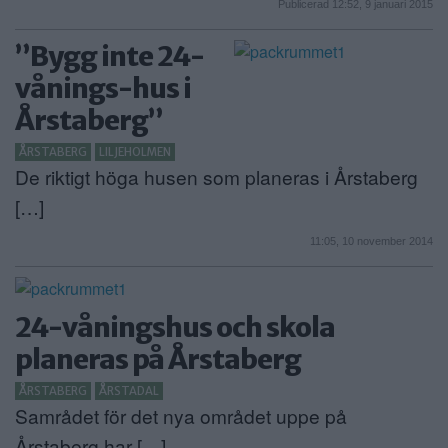
Publicerad 12:52, 9 januari 2015
”Bygg inte 24-
vånings-hus i
Årstaberg”
ÅRSTABERG
LILJEHOLMEN
De riktigt höga husen som planeras i Årstaberg
[…]
11:05, 10 november 2014
24-våningshus och skola
planeras på Årstaberg
ÅRSTABERG
ÅRSTADAL
Samrådet för det nya området uppe på
Årstaberg har […]