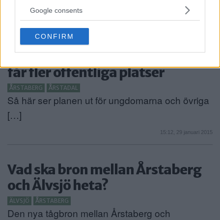
ÅRSTABERG
not limited to your visit or usage behaviour. You may click to
Google consents
Det är just nu stopp i tågtrafiken mellan […]
grant or deny consent to Google and its third-party tags to
use your data for below specified purposes in below Google
Publicerad 12:42, 7 april 2015
CONFIRM
consent section.
Så ska Årstadal
får fler offentliga platser
ÅRSTABERG
ÅRSTADAL
Så här ser planen ut för ungdomarna och övriga
[…]
15:12, 29 januari 2015
Vad ska bron mellan Årstaberg
och Älvsjö heta?
ÄLVSJÖ
ÅRSTABERG
Den nya tågbron mellan Årstaberg och