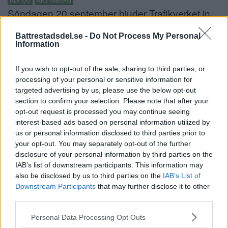
ÄLVSJÖ
ÅRSTABERG
Söndagen 20 september bjuder Trafikverket in
till en promenad på […]
Battrestadsdel.se -
Do Not Process My Personal
Information
Publicerad 12:04, 31 augusti 2015
If you wish to opt-out of the sale, sharing to third parties, or
processing of your personal or sensitive information for
”Hela byggboomen missar
targeted advertising by us, please use the below opt-out
section to confirm your selection. Please note that after your
intresset för kultur”
opt-out request is processed you may continue seeing
interest-based ads based on personal information utilized by
ÅRSTABERG
BOSTAD
us or personal information disclosed to third parties prior to
Hur mycket kultur ska få plats i stadsdelen när
your opt-out. You may separately opt-out of the further
[…]
disclosure of your personal information by third parties on the
IAB’s list of downstream participants. This information may
Publicerad 11:28, 17 juni 2015
also be disclosed by us to third parties on the
IAB’s List of
Downstream Participants
that may further disclose it to other
Stopp i tågtrafiken mellan
third parties.
Älvsjö och Centralen
Please note that this website/app uses one or more Google
Personal Data Processing Opt Outs
services and may gather and store information including but