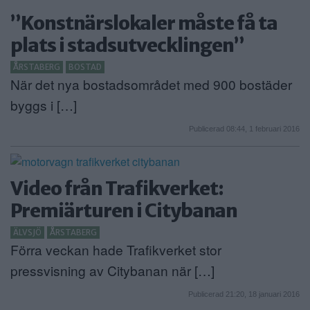
”Konstnärslokaler måste få ta
plats i stadsutvecklingen”
ÅRSTABERG
BOSTAD
När det nya bostadsområdet med 900 bostäder
byggs i […]
Publicerad 08:44, 1 februari 2016
Video från Trafikverket:
Premiärturen i Citybanan
ÄLVSJÖ
ÅRSTABERG
Förra veckan hade Trafikverket stor
pressvisning av Citybanan när […]
Publicerad 21:20, 18 januari 2016