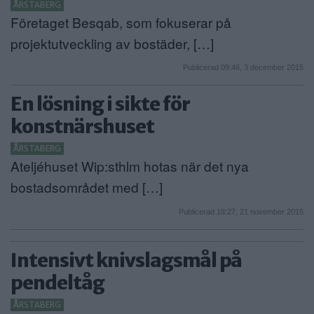
ÅRSTABERG
Företaget Besqab, som fokuserar på
projektutveckling av bostäder, […]
Publicerad 09:46, 3 december 2015
En lösning i sikte för
konstnärshuset
ÅRSTABERG
Ateljéhuset Wip:sthlm hotas när det nya
bostadsområdet med […]
Publicerad 18:27, 21 november 2015
Intensivt knivslagsmål på
pendeltåg
ÅRSTABERG