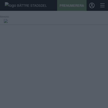
BÄTTRE STADSDEL
PRENUMERERA
Annons:
START
STADSDEL
PRENUMERATION
SPORT
ÅSIKTER
KALENDER
KONTAKT
SAMARBETEN