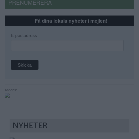
PRENUMERERA
Få dina lokala nyheter i mejlen!
E-postadress
Annons:
NYHETER