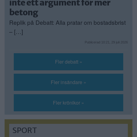
inte ett argument för mer
betong
Replik på Debatt: Alla pratar om bostadsbrist
– […]
Publicerad 10:21, 29 juli 2026
Fler debatt »
Fler insändare »
Fler krönikor »
SPORT