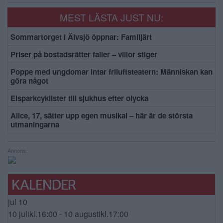
MEST LÄSTA JUST NU:
Sommartorget i Älvsjö öppnar: Familjärt
Priser på bostadsrätter faller – villor stiger
Poppe med ungdomar intar friluftsteatern: Människan kan
göra något
Elsparkcyklister till sjukhus efter olycka
Alice, 17, sätter upp egen musikal – här är de största
utmaningarna
Annons:
KALENDER
jul
10
10 julikl.16:00
-
10 augustikl.17:00