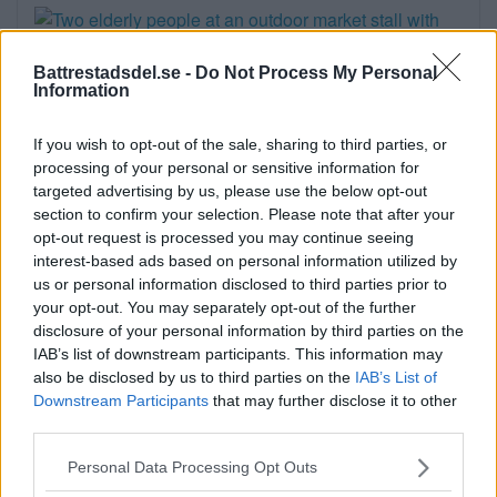
Battrestadsdel.se -
Do Not Process My Personal
Information
Sommartorget i Älvsjö
If you wish to opt-out of the sale, sharing to third parties, or
processing of your personal or sensitive information for
öppnar: Familjärt
targeted advertising by us, please use the below opt-out
På måndagseftermiddagen öppnade
section to confirm your selection. Please note that after your
opt-out request is processed you may continue seeing
aktiviteterna på Älvsjö torg. Artisten […]
interest-based ads based on personal information utilized by
us or personal information disclosed to third parties prior to
Publicerad 16:23, 3 augusti 2026
your opt-out. You may separately opt-out of the further
disclosure of your personal information by third parties on the
Flydde i kajak – greps
IAB’s list of downstream participants. This information may
also be disclosed by us to third parties on the
IAB’s List of
På söndagsmorgonen följde polisen en man
Downstream Participants
that may further disclose it to other
third parties.
på Långsjön […]
Please note that this website/app uses one or more Google
Personal Data Processing Opt Outs
Publicerad 13:35, 2 augusti 2026
services and may gather and store information including but