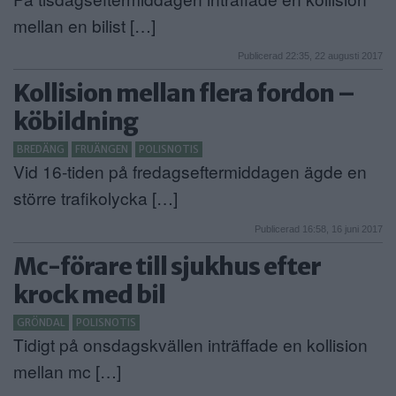
mellan en bilist […]
Publicerad 22:35, 22 augusti 2017
Kollision mellan flera fordon –
köbildning
BREDÄNG
FRUÄNGEN
POLISNOTIS
Vid 16-tiden på fredagseftermiddagen ägde en
större trafikolycka […]
Publicerad 16:58, 16 juni 2017
Mc-förare till sjukhus efter
krock med bil
GRÖNDAL
POLISNOTIS
Tidigt på onsdagskvällen inträffade en kollision
mellan mc […]