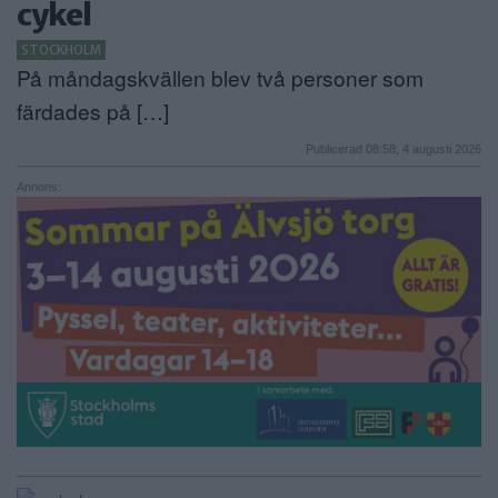
cykel
ANNONSERA
STOCKHOLM
På måndagskvällen blev två personer som
NÄRINGSLIV
färdades på […]
MER
Publicerad 08:58, 4 augusti 2026
Annons: