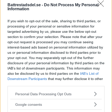
Bilist använde mobiltelefon –
Battrestadsdel.se -
Do Not Process My Personal
Information
orsakade kollision
GRÖNDAL
If you wish to opt-out of the sale, sharing to third parties, or
På fredagseftermiddagen krockade två bilar på
processing of your personal or sensitive information for
targeted advertising by us, please use the below opt-out
Essingeleden vid […]
section to confirm your selection. Please note that after your
opt-out request is processed you may continue seeing
Publicerad 19:41, 12 juli 2019
interest-based ads based on personal information utilized by
Kollision med pollaren – en rejäl
us or personal information disclosed to third parties prior to
your opt-out. You may separately opt-out of the further
smäll
disclosure of your personal information by third parties on the
IAB’s list of downstream participants. This information may
HÄGERSTEN
also be disclosed by us to third parties on the
IAB’s List of
På fredagseftermiddagen körde en personbil in i
Downstream Participants
that may further disclose it to other
pollaren […]
third parties.
Publicerad 20:58, 3 maj 2019
Please note that this website/app uses one or more Google
Personal Data Processing Opt Outs
services and may gather and store information including but
Bilar krockade på
not limited to your visit or usage behaviour. You may click to
Google consents
Hägerstensåsen – en person
grant or deny consent to Google and its third-party tags to