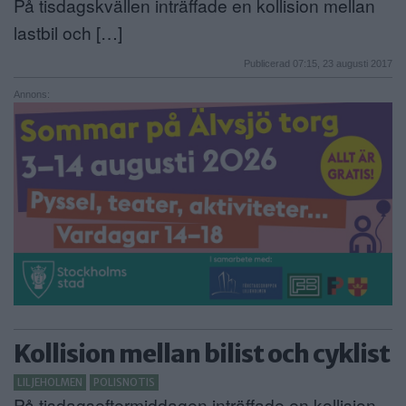
På tisdagskvällen inträffade en kollision mellan
lastbil och […]
Publicerad 07:15, 23 augusti 2017
Annons:
Kollision mellan bilist och cyklist
LILJEHOLMEN
POLISNOTIS
På tisdagseftermiddagen inträffade en kollision