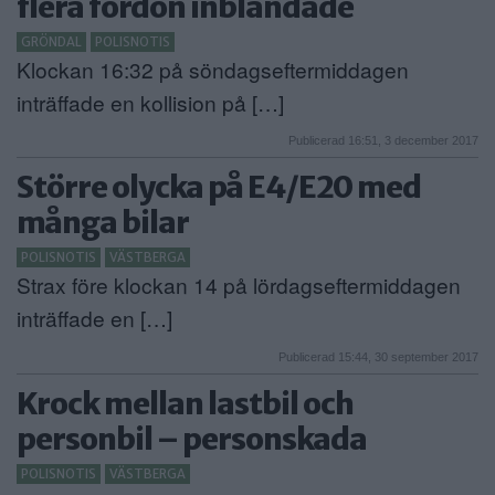
flera fordon inblandade
GRÖNDAL
POLISNOTIS
Klockan 16:32 på söndagseftermiddagen
inträffade en kollision på […]
Publicerad 16:51, 3 december 2017
Större olycka på E4/E20 med
många bilar
POLISNOTIS
VÄSTBERGA
Strax före klockan 14 på lördagseftermiddagen
inträffade en […]
Publicerad 15:44, 30 september 2017
Krock mellan lastbil och
personbil – personskada
POLISNOTIS
VÄSTBERGA