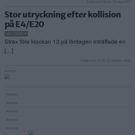
Publicerad 00:10, 25 maj 2017
Stor utryckning efter kollision
på E4/E20
VÄSTBERGA
Strax före klockan 13 på lördagen inträffade en
[…]
Publicerad 16:30, 31 oktober 2015
Annons:
Annons:
Annons:
Annons:
Annons:
Annons: