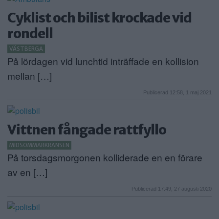
Cyklist och bilist krockade vid
rondell
VÄSTBERGA
På lördagen vid lunchtid inträffade en kollision
mellan […]
Publicerad 12:58, 1 maj 2021
Vittnen fångade rattfyllo
MIDSOMMARKRANSEN
På torsdagsmorgonen kolliderade en en förare
av en […]
Publicerad 17:49, 27 augusti 2020