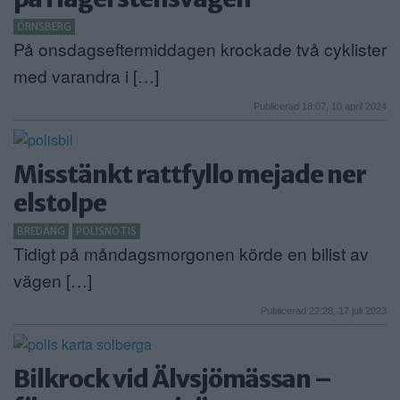
ÖRNSBERG
På onsdagseftermiddagen krockade två cyklister
med varandra i […]
Publicerad 18:07, 10 april 2024
Misstänkt rattfyllo mejade ner
elstolpe
BREDÄNG
POLISNOTIS
Tidigt på måndagsmorgonen körde en bilist av
vägen […]
Publicerad 22:28, 17 juli 2023
Bilkrock vid Älvsjömässan –