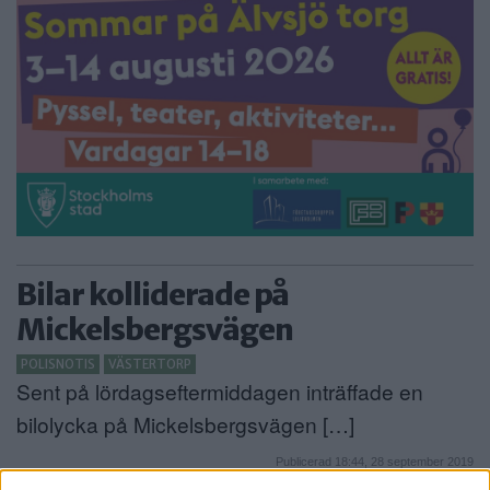
Bilar kolliderade på
Mickelsbergsvägen
POLISNOTIS
VÄSTERTORP
Sent på lördagseftermiddagen inträffade en
bilolycka på Mickelsbergsvägen […]
Publicerad 18:44, 28 september 2019