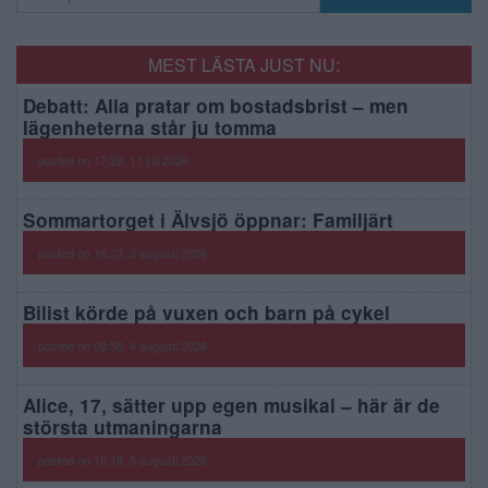
MEST LÄSTA JUST NU:
Debatt: Alla pratar om bostadsbrist – men
lägenheterna står ju tomma
posted on 17:28, 11 juli 2026
Sommartorget i Älvsjö öppnar: Familjärt
posted on 16:23, 3 augusti 2026
Bilist körde på vuxen och barn på cykel
posted on 08:58, 4 augusti 2026
Alice, 17, sätter upp egen musikal – här är de
största utmaningarna
posted on 16:16, 5 augusti 2026