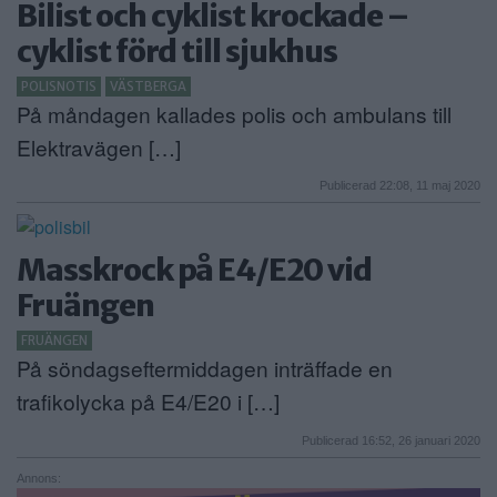
Bilist och cyklist krockade –
cyklist förd till sjukhus
POLISNOTIS
VÄSTBERGA
På måndagen kallades polis och ambulans till
Elektravägen […]
Publicerad 22:08, 11 maj 2020
Masskrock på E4/E20 vid
Fruängen
FRUÄNGEN
På söndagseftermiddagen inträffade en
trafikolycka på E4/E20 i […]
Publicerad 16:52, 26 januari 2020
Annons: