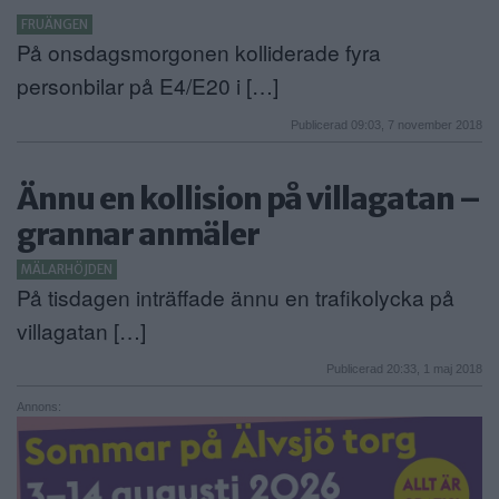
FRUÄNGEN
På onsdagsmorgonen kolliderade fyra
personbilar på E4/E20 i […]
Publicerad 09:03, 7 november 2018
Ännu en kollision på villagatan –
grannar anmäler
MÄLARHÖJDEN
På tisdagen inträffade ännu en trafikolycka på
villagatan […]
Publicerad 20:33, 1 maj 2018
Annons: