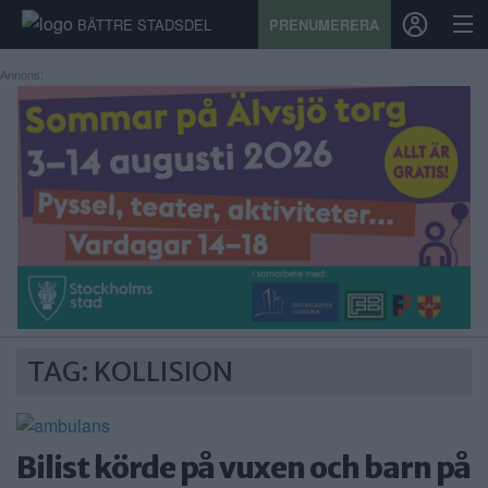
BÄTTRE STADSDEL
PRENUMERERA
Annons:
START
STADSDEL
PRENUMERATION
SPORT
ÅSIKTER
TAG: KOLLISION
KALENDER
KONTAKT
Bilist körde på vuxen och barn på
SAMARBETEN