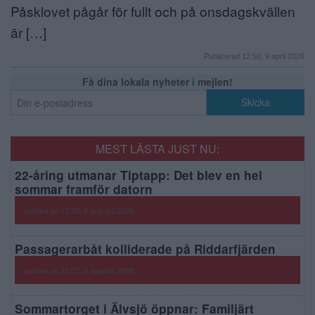
Påsklovet pågår för fullt och på onsdagskvällen
är […]
Publicerad 12:50, 9 april 2026
Få dina lokala nyheter i mejlen!
MEST LÄSTA JUST NU:
22-åring utmanar Tiptapp: Det blev en hel
sommar framför datorn
posted on 17:53, 8 augusti 2026
Passagerarbåt kolliderade på Riddarfjärden
posted on 22:07, 8 augusti 2026
Sommartorget i Älvsjö öppnar: Familjärt