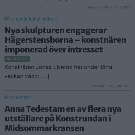
Publicerad 08:54, 15 juli 2022
Nya skulpturen engagerar
Hägerstensborna – konstnären
imponerad över intresset
VÄSTERTORP
Konstnären Jonas Liveröd har under förra
veckan väckt […]
Publicerad 15:48, 2 juni 2022
Anna Tedestam en av flera nya
utställare på Konstrundan i
Midsommarkransen