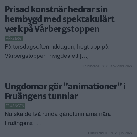
Prisad konstnär hedrar sin
hembygd med spektakulärt
verk på Vårbergstoppen
VÅRBERG
På torsdagseftermiddagen, högt upp på
Vårbergstoppen invigdes ett […]
Publicerad 18:08, 3 oktober 2024
Ungdomar gör ”animationer” i
Fruängens tunnlar
FRUÄNGEN
Nu ska de två runda gångtunnlarna nära
Fruängens […]
Publicerad 10:19, 25 juni 2024