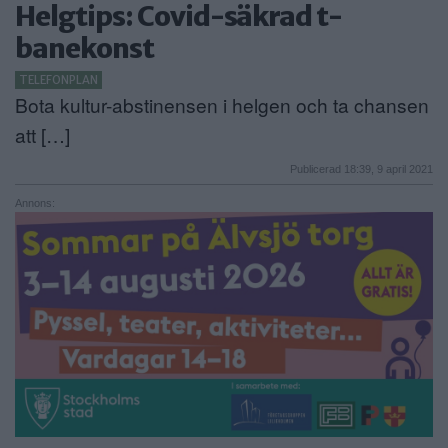
Helgtips: Covid-säkrad t-
banekonst
TELEFONPLAN
Bota kultur-abstinensen i helgen och ta chansen
att […]
Publicerad 18:39, 9 april 2021
Annons: