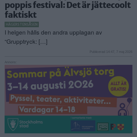
poppis festival: Det är jättecoolt
ANNONSERA
faktiskt
NÄRINGSLIV
HÄGERSTENSÅSEN
I helgen hålls den andra upplagan av
MER
“Grupptryck: […]
Publicerad 14:47, 7 maj 2026
Annons: