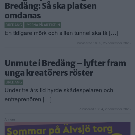
Bredäng: Så ska platsen
omdanas
BREDÄNG
LYSSNA PÅ ARTIKELN
En tidigare mörk och sliten tunnel ska få […]
Publicerad 18:09, 25 november 2025
Unmute i Bredäng – lyfter fram
unga kreatörers röster
BREDÄNG
Under tre års tid hyrde skådespelaren och
entreprenören […]
Publicerad 18:54, 2 november 2025
Annons: