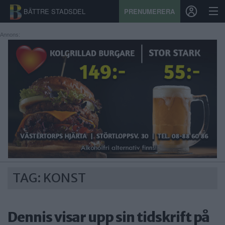
BÄTTRE STADSDEL
PRENUMERERA
Annons:
START
STADSDEL
PRENUMERATION
SPORT
ÅSIKTER
KALENDER
TAG: KONST
KONTAKT
Dennis visar upp sin tidskrift på
SAMARBETEN