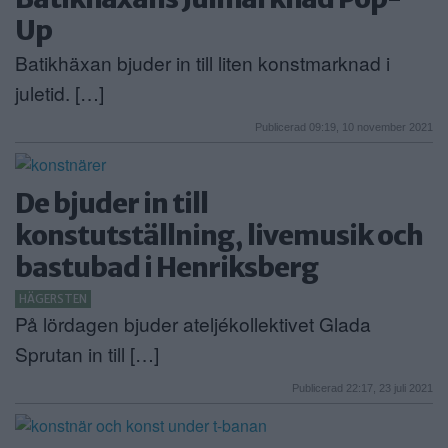
Up
Batikhäxan bjuder in till liten konstmarknad i
juletid. […]
Publicerad 09:19, 10 november 2021
De bjuder in till
konstutställning, livemusik och
bastubad i Henriksberg
HÄGERSTEN
På lördagen bjuder ateljékollektivet Glada
Sprutan in till […]
Publicerad 22:17, 23 juli 2021