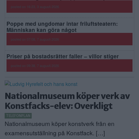
posted on 16:23, 3 augusti 2026
Poppe med ungdomar intar friluftsteatern:
Människan kan göra något
posted on 07:08, 7 augusti 2026
Priser på bostadsrätter faller – villor stiger
posted on 09:38, 7 augusti 2026
Nationalmuseum köper verk av
Konstfacks-elev: Overkligt
TELEFONPLAN
Nationalmuseum köper konstverk från en
examensutställning på Konstfack. […]