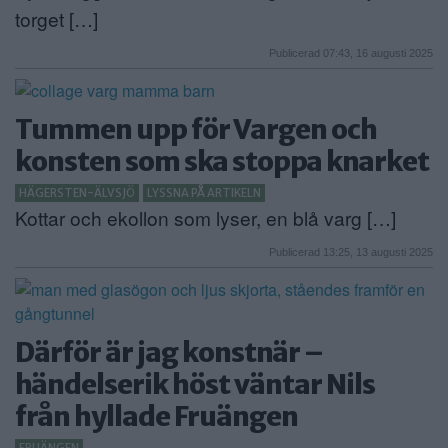
torget […]
Publicerad 07:43, 16 augusti 2025
Tummen upp för Vargen och
konsten som ska stoppa knarket
HÄGERSTEN-ÄLVSJÖ
LYSSNA PÅ ARTIKELN
Kottar och ekollon som lyser, en blå varg […]
Publicerad 13:25, 13 augusti 2025
Därför är jag konstnär –
händelserik höst väntar Nils
från hyllade Fruängen