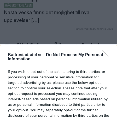
HÄGERSTENSÅSEN
Nästa vecka finns det möjlighet till nya
upplevelser […]
Publicerad 08:45, 9 mars 2024
Grafik i fokus på konstskola i
Sätra: Därför vill vi vara en del av
Battrestadsdel.se -
Do Not Process My Personal
Information
lokalkulturen
SÄTRA
If you wish to opt-out of the sale, sharing to third parties, or
Ett par hundra meter från Sätra centrum finns
processing of your personal or sensitive information for
targeted advertising by us, please use the below opt-out
[…]
section to confirm your selection. Please note that after your
opt-out request is processed you may continue seeing
Publicerad 15:30, 5 januari 2024
interest-based ads based on personal information utilized by
us or personal information disclosed to third parties prior to
Anrik musikförening flyttar till
your opt-out. You may separately opt-out of the further
disclosure of your personal information by third parties on the