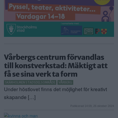
Vårbergs centrum förvandlas
till konstverkstad: Mäktigt att
få se sina verk ta form
SKÄRHOLMEN STADSDELSOMRÅDE
VÅRBERG
Under höstlovet finns det möjlighet för kreativt
skapande […]
Publicerad 14:09, 26 oktober 2024