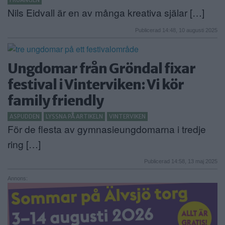
FRUÄNGEN
Nils Eidvall är en av många kreativa själar […]
Publicerad 14:48, 10 augusti 2025
Ungdomar från Gröndal fixar
festival i Vinterviken: Vi kör
family friendly
ASPUDDEN
LYSSNA PÅ ARTIKELN
VINTERVIKEN
För de flesta av gymnasieungdomarna i tredje
ring […]
Publicerad 14:58, 13 maj 2025
Annons: