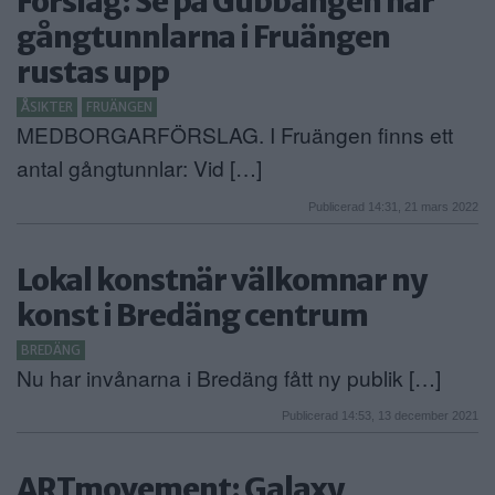
Förslag: Se på Gubbängen när
gångtunnlarna i Fruängen
rustas upp
ÅSIKTER
FRUÄNGEN
MEDBORGARFÖRSLAG. I Fruängen finns ett
antal gångtunnlar: Vid […]
Publicerad 14:31, 21 mars 2022
Lokal konstnär välkomnar ny
konst i Bredäng centrum
BREDÄNG
Nu har invånarna i Bredäng fått ny publik […]
Publicerad 14:53, 13 december 2021
ARTmovement: Galaxy