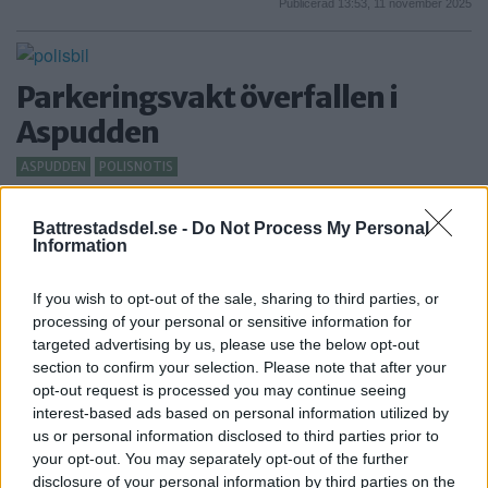
Publicerad 13:53, 11 november 2025
Parkeringsvakt överfallen i
Aspudden
ASPUDDEN
POLISNOTIS
På måndagseftermiddagen kom ett överfallslarm
från en parkeringsvakt […]
Battrestadsdel.se -
Do Not Process My Personal
Information
Publicerad 18:48, 27 oktober 2025
If you wish to opt-out of the sale, sharing to third parties, or
processing of your personal or sensitive information for
targeted advertising by us, please use the below opt-out
Helena arrangerar standup i
section to confirm your selection. Please note that after your
Aspudden: Här hittar jag lokala
opt-out request is processed you may continue seeing
interest-based ads based on personal information utilized by
förmågor
us or personal information disclosed to third parties prior to
your opt-out. You may separately opt-out of the further
ASPUDDEN
disclosure of your personal information by third parties on the