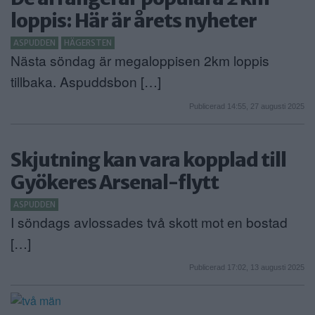
loppis: Här är årets nyheter
ASPUDDEN
HÄGERSTEN
Nästa söndag är megaloppisen 2km loppis
tillbaka. Aspuddsbon […]
Publicerad 14:55, 27 augusti 2025
Skjutning kan vara kopplad till
Gyökeres Arsenal-flytt
ASPUDDEN
I söndags avlossades två skott mot en bostad
[…]
Publicerad 17:02, 13 augusti 2025