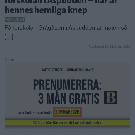
förskolan i Aspudden – här är
hennes hemliga knep
ANNONSERA
ASPUDDEN
NÄRINGSLIV
På förskolan Grågåsen i Aspudden är maten så
[…]
MER
Publicerad 15:04, 2 juni 2026
Annons: