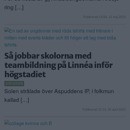
ring […]
Publicerad 14:58, 13 maj 2025
Så jobbar skolorna med
teambildning på Linnéa inför
högstadiet
ASPUDDEN
Solen strålade över Aspuddens IP, i folkmun
kallad […]
Publicerad 12:14, 30 april 2025