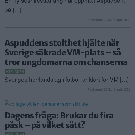
En ny sushirestaurang har öppnat i Aspudden,
på […]
Publicerad 23:52, 4 april 2026
Aspuddens stolthet hjälte när
Sverige säkrade VM-plats – så
tror ungdomarna om chanserna
ASPUDDEN
Sveriges herrlandslag i fotboll är klart för VM […]
Publicerad 16:31, 1 april 2026
Dagens fråga: Brukar du fira
påsk – på vilket sätt?
ASPUDDEN