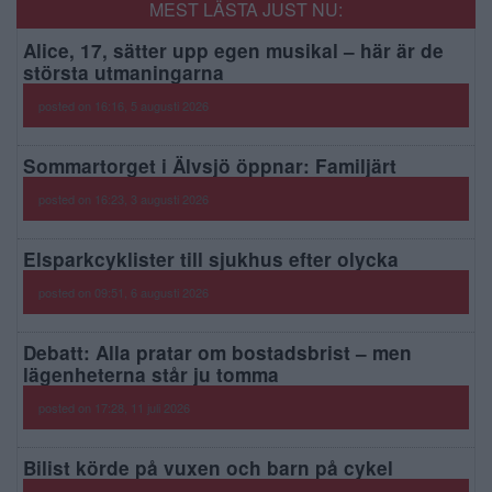
MEST LÄSTA JUST NU:
Alice, 17, sätter upp egen musikal – här är de
största utmaningarna
posted on 16:16, 5 augusti 2026
Sommartorget i Älvsjö öppnar: Familjärt
posted on 16:23, 3 augusti 2026
Elsparkcyklister till sjukhus efter olycka
posted on 09:51, 6 augusti 2026
Debatt: Alla pratar om bostadsbrist – men
lägenheterna står ju tomma
posted on 17:28, 11 juli 2026
Bilist körde på vuxen och barn på cykel