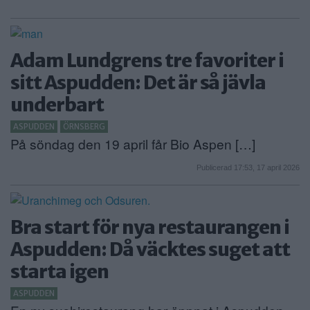
Adam Lundgrens tre favoriter i
sitt Aspudden: Det är så jävla
underbart
ASPUDDEN
ÖRNSBERG
På söndag den 19 april får Bio Aspen […]
Publicerad 17:53, 17 april 2026
Bra start för nya restaurangen i
Aspudden: Då väcktes suget att
starta igen
ASPUDDEN