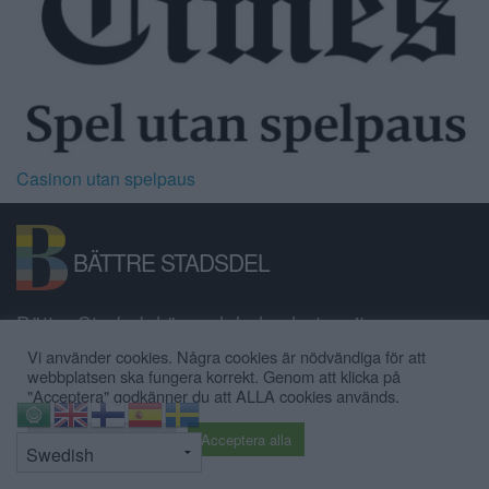
Casinon utan spelpaus
BÄTTRE STADSDEL
Bättre Stadsdel är en lokal nyhetssajt,
anslagstavla och stadsdelsforum för
Vi använder cookies. Några cookies är nödvändiga för att
webbplatsen ska fungera korrekt. Genom att klicka på
Hägersten-Älvsjö-Skärholmen.
"Acceptera" godkänner du att ALLA cookies används.
⇧
Cookie inställningar
Acceptera alla