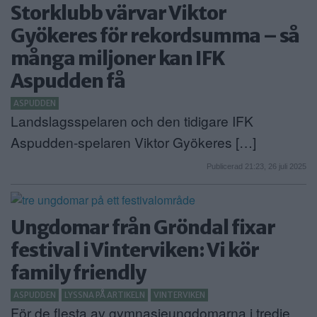
Storklubb värvar Viktor
Gyökeres för rekordsumma – så
många miljoner kan IFK
Aspudden få
ASPUDDEN
Landslagsspelaren och den tidigare IFK
Aspudden-spelaren Viktor Gyökeres […]
Publicerad 21:23, 26 juli 2025
Ungdomar från Gröndal fixar
festival i Vinterviken: Vi kör
family friendly
ASPUDDEN
LYSSNA PÅ ARTIKELN
VINTERVIKEN
För de flesta av gymnasieungdomarna i tredje