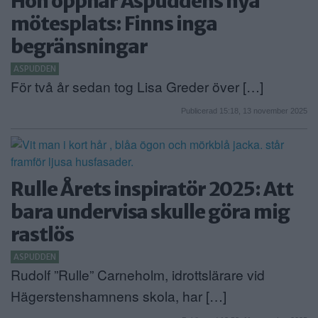
Hon öppnar Aspuddens nya
mötesplats: Finns inga
begränsningar
ASPUDDEN
För två år sedan tog Lisa Greder över […]
Publicerad 15:18, 13 november 2025
Rulle Årets inspiratör 2025: Att
bara undervisa skulle göra mig
rastlös
ASPUDDEN
Rudolf ”Rulle” Carneholm, idrottslärare vid
Hägerstenshamnens skola, har […]