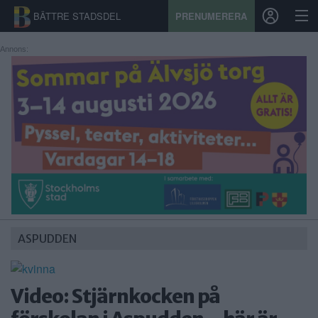
BÄTTRE STADSDEL
PRENUMERERA
Annons:
START
STADSDEL
PRENUMERATION
SPORT
ÅSIKTER
ASPUDDEN
KALENDER
KONTAKT
Video: Stjärnkocken på
SAMARBETEN