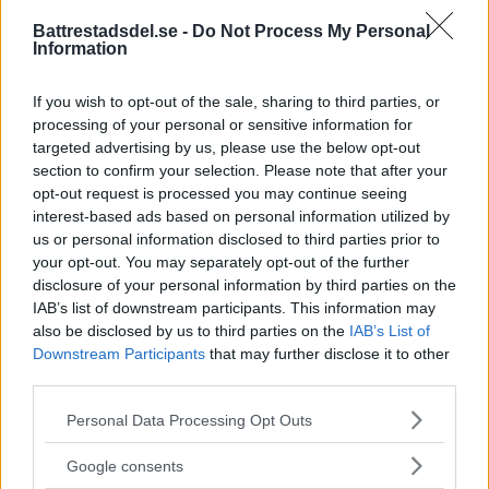
På söndagsmorgonen följde polisen en man
Battrestadsdel.se -
Do Not Process My Personal
på Långsjön […]
Information
Publicerad 13:35, 2 augusti 2026
If you wish to opt-out of the sale, sharing to third parties, or
processing of your personal or sensitive information for
targeted advertising by us, please use the below opt-out
Bråk på idrottsplats – två
section to confirm your selection. Please note that after your
män till sjukhus
opt-out request is processed you may continue seeing
interest-based ads based on personal information utilized by
På lördagseftermiddagen skadades två
us or personal information disclosed to third parties prior to
your opt-out. You may separately opt-out of the further
personer i Sätra med […]
disclosure of your personal information by third parties on the
IAB’s list of downstream participants. This information may
Publicerad 16:30, 1 augusti 2026
also be disclosed by us to third parties on the
IAB’s List of
Downstream Participants
that may further disclose it to other
Debatt: C: Så förvandlar vi
third parties.
Strandvägen till en grön oas
Please note that this website/app uses one or more Google
Personal Data Processing Opt Outs
services and may gather and store information including but
DEBATT. Strandvägen är i dag en av
not limited to your visit or usage behaviour. You may click to
Google consents
Stockholms […]
grant or deny consent to Google and its third-party tags to