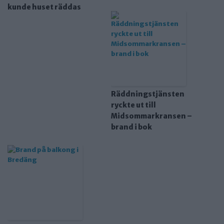
kunde huset räddas
Räddningstjänsten
ryckte ut till
Midsommarkransen –
brand i bok