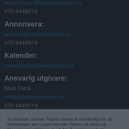
redaktionen@battrestadsdel.se
070-9449519
Annonsera:
annons@battrestadsdel.se
070-9449519
Kalender:
kalender@battrestadsdel.se
Ansvarig utgivare:
Mats Falck
mats@battrestadsdel.se
070-9449519
Följ oss på:
Vi använder cookies. Några cookies är nödvändiga för att
webbplatsen ska fungera korrekt. Genom att klicka på