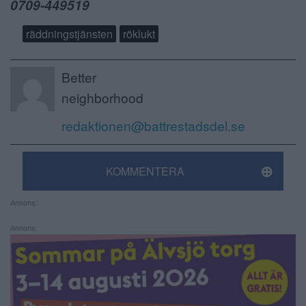
0709-449519
räddningstjänsten
röklukt
Better
neighborhood
redaktionen@battrestadsdel.se
KOMMENTERA
Annons:
Annons: