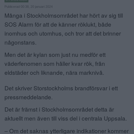
Publicerad 00:38, 20 januari 2024
ANNONSERA
Många i Stockholmsområdet har hört av sig till
NÄRINGSLIV
SOS Alarm för att de känner röklukt, både
inomhus och utomhus, och tror att det brinner
MER
någonstans.
Men det är kylan som just nu medför ett
väderfenomen som håller kvar rök, från
eldstäder och liknande, nära marknivå.
Det skriver Storstockholms brandförsvar i ett
pressmeddelande.
Det är främst i Stockholmsområdet detta är
aktuellt men även till viss del i centrala Uppsala.
– Om det saknas ytterligare indikationer kommer