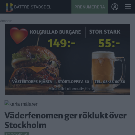
BÄTTRE STADSDEL
PRENUMERERA
Annons:
START
STADSDEL
PRENUMERATION
SPORT
ÅSIKTER
KALENDER
Väderfenomen ger röklukt över
KONTAKT
Stockholm
SAMARBETEN
STOCKHOLM