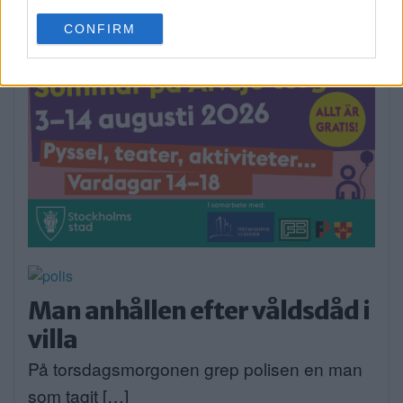
use your data for below specified purposes in below Google
CONFIRM
Publicerad 07:01, 31 juli 2026
consent section.
Annons:
Man anhållen efter våldsdåd i
villa
På torsdagsmorgonen grep polisen en man
som tagit […]