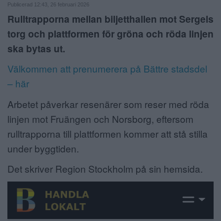
Publicerad 12:43, 26 februari 2026
ANNONSERA
Rulltrapporna mellan biljetthallen mot Sergels
torg och plattformen för gröna och röda linjen
NÄRINGSLIV
ska bytas ut.
MER
Välkommen att prenumerera på Bättre stadsdel
– här
Arbetet påverkar resenärer som reser med röda
linjen mot Fruängen och Norsborg, eftersom
rulltrapporna till plattformen kommer att stå stilla
under byggtiden.
Det skriver Region Stockholm på sin hemsida.