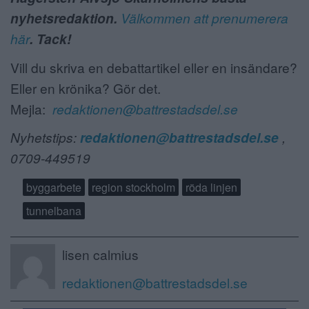
nyhetsredaktion.
Välkommen att prenumerera
här
. Tack!
Vill du skriva en debattartikel eller en insändare?
Eller en krönika? Gör det.
Mejla:
redaktionen@battrestadsdel.se
Nyhetstips:
redaktionen@battrestadsdel.se
,
0709-449519
byggarbete
region stockholm
röda linjen
tunnelbana
lisen calmius
redaktionen@battrestadsdel.se