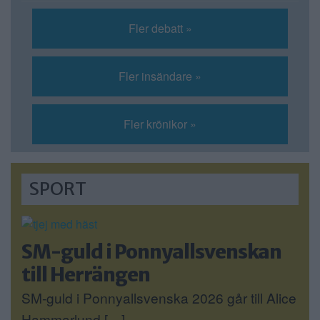
Fler debatt »
Fler insändare »
Fler krönikor »
SPORT
SM-guld i Ponnyallsvenskan
till Herrängen
SM-guld i Ponnyallsvenska 2026 går till Alice
Hammarlund […]