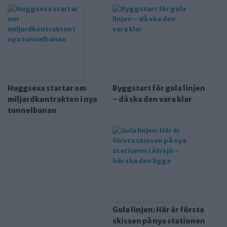
Huggsexa startar om
Byggstart för gula linjen
miljardkontrakten i nya
– då ska den vara klar
tunnelbanan
Gula linjen: Här är första
skissen på nya stationen