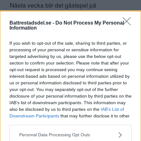
Nästa vecka blir det gästspel på
Mälarhöjdens Friluftsteater. […]
Battrestadsdel.se -
Do Not Process My Personal
Publicerad 07:08, 7 augusti 2026
Information
Annons:
If you wish to opt-out of the sale, sharing to third parties, or
processing of your personal or sensitive information for
Elsparkcyklister till sjukhus
targeted advertising by us, please use the below opt-out
section to confirm your selection. Please note that after your
efter olycka
opt-out request is processed you may continue seeing
interest-based ads based on personal information utilized by
På onsdagskvällen körde en elsparkcykel in
us or personal information disclosed to third parties prior to
i en […]
your opt-out. You may separately opt-out of the further
disclosure of your personal information by third parties on the
Publicerad 09:51, 6 augusti 2026
IAB’s list of downstream participants. This information may
also be disclosed by us to third parties on the
IAB’s List of
Downstream Participants
that may further disclose it to other
Alice, 17, sätter upp egen
third parties.
musikal – här är de största
Please note that this website/app uses one or more Google
Personal Data Processing Opt Outs
services and may gather and store information including but