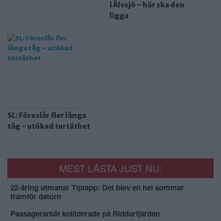
i Älvsjö – här ska den
ligga
SL: Föreslår fler långa
tåg – utökad turtäthet
MEST LÄSTA JUST NU:
22-åring utmanar Tiptapp: Det blev en hel sommar
framför datorn
Passagerarbåt kolliderade på Riddarfjärden