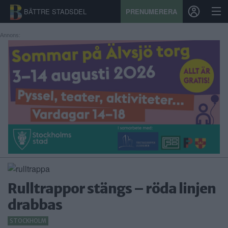
BÄTTRE STADSDEL
PRENUMERERA
Annons:
START
STADSDEL
PRENUMERATION
SPORT
ÅSIKTER
KALENDER
Rulltrappor stängs – röda linjen
KONTAKT
drabbas
SAMARBETEN
STOCKHOLM