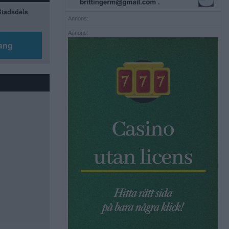
 Stadsdels
Annons:
Annons:
ang