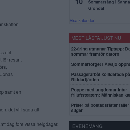
10
Sommarsång i Sanna
Gröndal
Visa kalender
är skatten
MEST LÄSTA JUST NU
22-åring utmanar Tiptapp: De
ss del
sommar framför datorn
 för resan,
Sommartorget i Älvsjö öppna
örs,
r Jonas
Passagerarbåt kolliderade på
Riddarfjärden
Poppe med ungdomar intar
opp samt en
friluftsteatern: Människan k
Priser på bostadsrätter faller 
, det vill säga att
stiger
amt dag före vissa helgdagar.
EVENEMANG