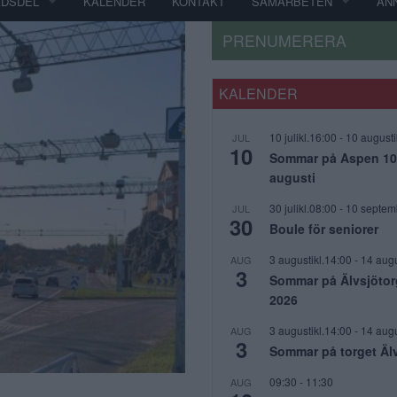
ADSDEL
KALENDER
KONTAKT
SAMARBETEN
AN
PRENUMERERA
KALENDER
10 julikl.16:00
-
10 augusti
JUL
10
Sommar på Aspen 10 j
augusti
30 julikl.08:00
-
10 septem
JUL
30
Boule för seniorer
3 augustikl.14:00
-
14 augu
AUG
3
Sommar på Älvsjötor
2026
3 augustikl.14:00
-
14 augu
AUG
3
Sommar på torget Äl
09:30
-
11:30
AUG