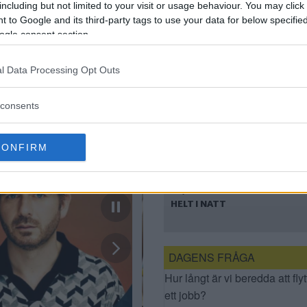
OMFATTANDE
including but not limited to your visit or usage behaviour. You may click 
BILKÖER NÄR
 to Google and its third-party tags to use your data for below specifi
RESTRIKTIONERNA
ogle consent section.
LÄTTAR
l Data Processing Opt Outs
consents
CONFIRM
E4/E20 STÄNGS AV
HELT I NATT
DAGENS FRÅGA
Hur långt är vi beredda att flyt
ett jobb?