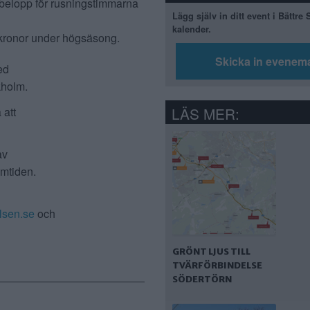
 belopp för rusningstimmarna
Lägg själv in ditt event i Bättre
kalender.
 kronor under högsäsong.
Skicka in evenem
ed
kholm.
LÄS MER:
 att
av
amtiden.
elsen.se
och
GRÖNT LJUS TILL
TVÄRFÖRBINDELSE
SÖDERTÖRN