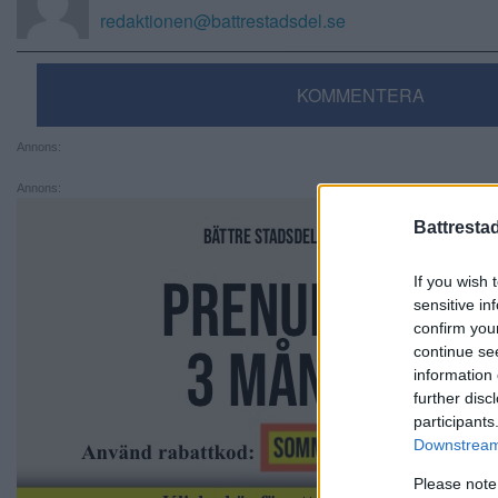
redaktionen@battrestadsdel.se
KOMMENTERA
Annons:
Annons:
Battresta
If you wish 
sensitive in
confirm you
continue se
information 
further disc
participants
Downstream 
Please note