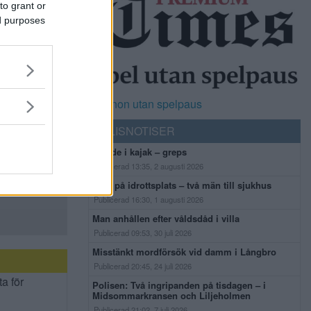
to grant or
ed purposes
Casinon utan spelpaus
POLISNOTISER
Flydde i kajak – greps
Publicerad 13:35, 2 augusti 2026
Bråk på idrottsplats – två män till sjukhus
Publicerad 16:30, 1 augusti 2026
Man anhållen efter våldsdåd i villa
Publicerad 09:53, 30 juli 2026
Misstänkt mordförsök vid damm i Långbro
Publicerad 20:45, 24 juli 2026
ta för
Polisen: Två ingripanden på tisdagen – i
Midsommarkransen och Liljeholmen
Publicerad 21:02, 7 juli 2026