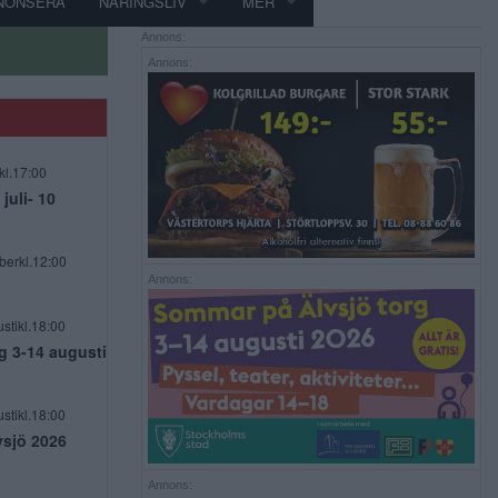
NONSERA
NÄRINGSLIV
MER
Annons:
Annons:
kl.17:00
uli- 10
berkl.12:00
Annons:
stikl.18:00
g 3-14 augusti
stikl.18:00
vsjö 2026
Annons: