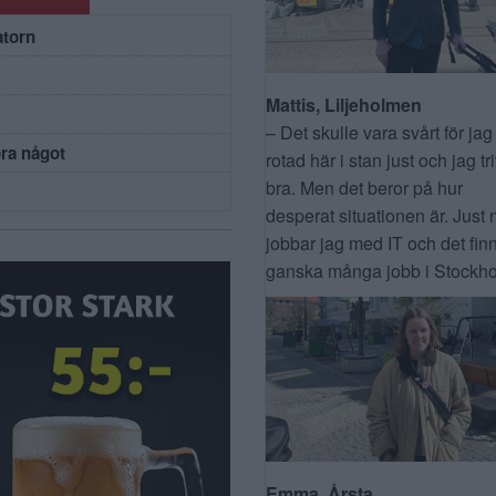
atorn
Mattis, Liljeholmen
– Det skulle vara svårt för jag
öra något
rotad här i stan just och jag tr
bra. Men det beror på hur
desperat situationen är. Just 
jobbar jag med IT och det fin
ganska många jobb i Stockho
Emma, Årsta