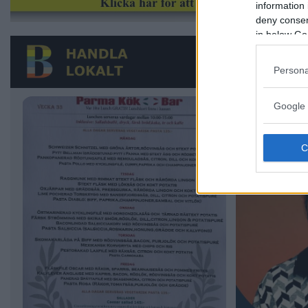
information 
deny consent
in below Go
Persona
Google 