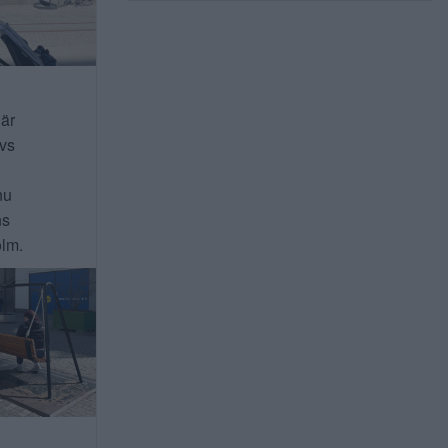
 är
ivs
nu
ns
lm.