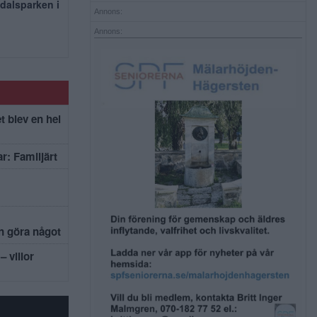
dalsparken i
Annons:
Annons:
t blev en hel
r: Familjärt
an göra något
– villor