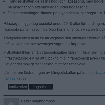
Trängselskatten delas in i hög- och lågsäsong, med högre
på morgnar och eftermiddagar under högsäsong.
Den sammanlagda skatten per dygn och bil blir högst 135
Riksdagen ligger tog beslutet under 2018 efter förhandling m
regionala parter, såsom berörda kommuner och Region Stoc
Trängselskatten är till för att vägnätet ska utnyttjas effektivt, så
trafikvolymerna inte överstiger vägnätets kapacitet.
– Skatteintäkterna från trängselskatten bidrar till finansiering 
infrastrukturprojekt så att Stockholm blir framkomligt även i fr
Det gör det möjligt för Stockholm att fortsätta växa.
Läs mer om förändringen av trängselskatten på
transportstyr
trafikverket.se
trafikverket
trängselskatt
Better neighborhood