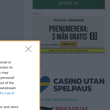
Annons:
Annons:
sonal or
Annons:
ection to
ou may
 personal
out of the
 downstream
B’s List of
Casino utan svensk licens
er and store