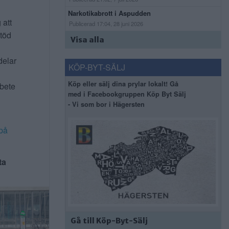
Narkotikabrott i Aspudden
 att
Publicerad 17:04, 28 juni 2026
stöd
Visa alla
delar
KÖP-BYT-SÄLJ
Köp eller sälj dina prylar lokalt! Gå
rbete
med i Facebookgruppen Köp Byt Sälj
- Vi som bor i Hägersten
på
ta
Gå till Köp-Byt-Sälj