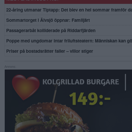
22-åring utmanar Tiptapp: Det blev en hel sommar framför d
Sommartorget i Älvsjö öppnar: Familjärt
Passagerarbåt kolliderade på Riddarfjärden
Poppe med ungdomar intar friluftsteatern: Människan kan g
Priser på bostadsrätter faller – villor stiger
Annons: