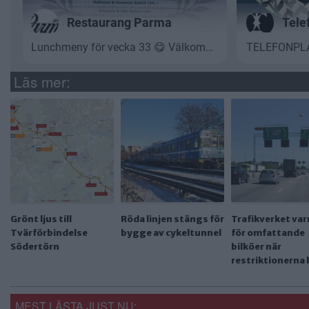
Läs mer:
Grönt ljus till
Röda linjen stängs för
Trafikverket var
Tvärförbindelse
bygge av cykeltunnel
för omfattande
Södertörn
bilköer när
restriktionerna 
MEST LÄSTA JUST NU: