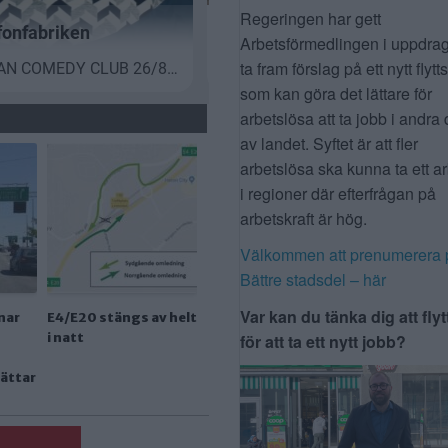
Regeringen har gett
Arbetsförmedlingen i uppdrag
ta fram förslag på ett nytt flytt
som kan göra det lättare för
arbetslösa att ta jobb i andra 
av landet. Syftet är att fler
arbetslösa ska kunna ta ett a
i regioner där efterfrågan på
arbetskraft är hög.
Välkommen att prenumerera 
Bättre stadsdel – här
Var kan du tänka dig att flyt
nar
E4/E20 stängs av helt
i natt
för att ta ett nytt jobb?
lättar