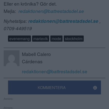
Eller en krönika? Gör det.
Mejla:
redaktionen@battrestadsdel.se
Nyhetstips:
redaktionen@battrestadsdel.se
,
0709-449519
evenemang
marievik
mode
stockholm
Mabell Calero
Cárdenas
redaktionen@battrestadsdel.se
KOMMENTERA
Annons:
Annons: