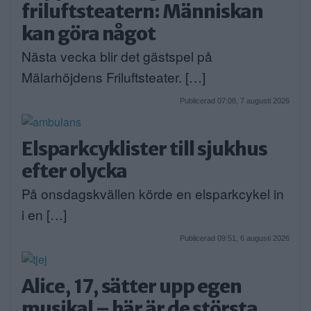
friluftsteatern: Människan
kan göra något
Nästa vecka blir det gästspel på
Mälarhöjdens Friluftsteater. […]
Publicerad 07:08, 7 augusti 2026
Elsparkcyklister till sjukhus
efter olycka
På onsdagskvällen körde en elsparkcykel in
i en […]
Publicerad 09:51, 6 augusti 2026
Alice, 17, sätter upp egen
musikal – här är de största