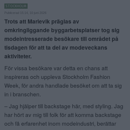
STOCKHOLM
ANNONSERA
Publicerad 15:14, 10 juni 2026
Trots att Marievik präglas av
NÄRINGSLIV
omkringliggande byggarbetsplatser tog sig
MER
modeintresserade besökare till området på
tisdagen för att ta del av modeveckans
aktiviteter.
För vissa besökare var detta en chans att
inspireras och uppleva Stockholm Fashion
Week, för andra handlade besöket om att ta sig
in i branschen.
– Jag hjälper till backstage här, med styling. Jag
har hört av mig till folk för att komma backstage
och få erfarenhet inom modeindustri, berättar