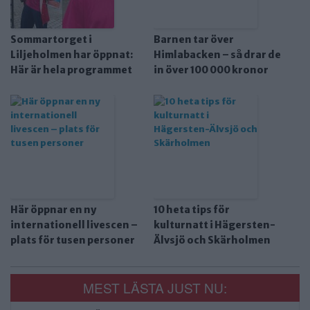
Sommartorget i
Barnen tar över
Liljeholmen har öppnat:
Himlabacken – så drar de
Här är hela programmet
in över 100 000 kronor
Här öppnar en ny
10 heta tips för
internationell livescen –
kulturnatt i Hägersten-
plats för tusen personer
Älvsjö och Skärholmen
MEST LÄSTA JUST NU: