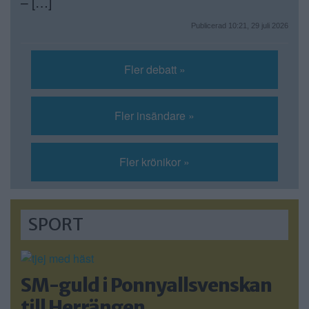
– […]
Publicerad 10:21, 29 juli 2026
Fler debatt »
Fler insändare »
Fler krönikor »
SPORT
SM-guld i Ponnyallsvenskan
till Herrängen