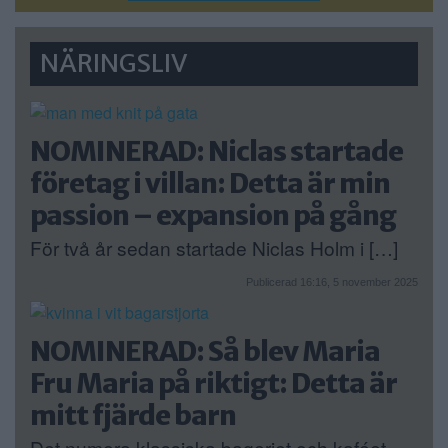
NÄRINGSLIV
NOMINERAD: Niclas startade
företag i villan: Detta är min
passion – expansion på gång
För två år sedan startade Niclas Holm i […]
Publicerad 16:16, 5 november 2025
NOMINERAD: Så blev Maria
Fru Maria på riktigt: Detta är
mitt fjärde barn
Det numera klassiska bageriet och kaféet