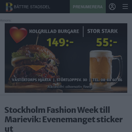
BÄTTRE STADSDEL
PRENUMERERA
Annons:
START
STADSDEL
PRENUMERATION
SPORT
ÅSIKTER
KALENDER
Stockholm Fashion Week till
KONTAKT
Marievik: Evenemanget sticker
ut
SAMARBETEN