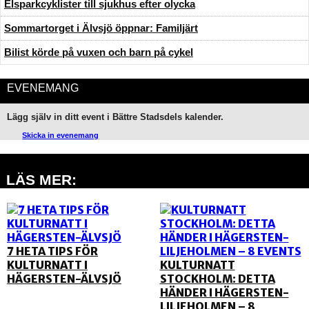
Elsparkcyklister till sjukhus efter olycka
Sommartorget i Älvsjö öppnar: Familjärt
Bilist körde på vuxen och barn på cykel
EVENEMANG
Lägg själv in ditt event i Bättre Stadsdels kalender.
Skicka in evenemang
LÄS MER:
7 HETA TIPS FÖR
KULTURNATT I
KULTURNATT
HÄGERSTEN-ÄLVSJÖ
STOCKHOLM: DETTA
HÄNDER I HÄGERSTEN-
LILJEHOLMEN – 8