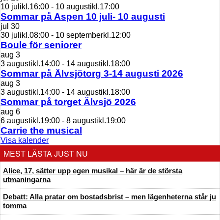
10 julikl.16:00
-
10 augustikl.17:00
Sommar på Aspen 10 juli- 10 augusti
jul
30
30 julikl.08:00
-
10 septemberkl.12:00
Boule för seniorer
aug
3
3 augustikl.14:00
-
14 augustikl.18:00
Sommar på Älvsjötorg 3-14 augusti 2026
aug
3
3 augustikl.14:00
-
14 augustikl.18:00
Sommar på torget Älvsjö 2026
aug
6
6 augustikl.19:00
-
8 augustikl.19:00
Carrie the musical
Visa kalender
MEST LÄSTA JUST NU
Alice, 17, sätter upp egen musikal – här är de största
utmaningarna
Debatt: Alla pratar om bostadsbrist – men lägenheterna står ju
tomma