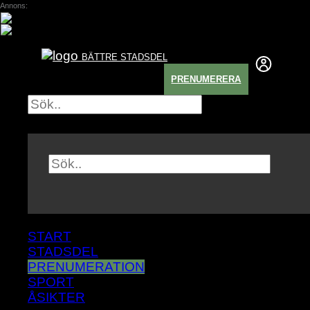
Annons:
BÄTTRE STADSDEL
PRENUMERERA
×
START
STADSDEL
PRENUMERATION
SPORT
ÅSIKTER