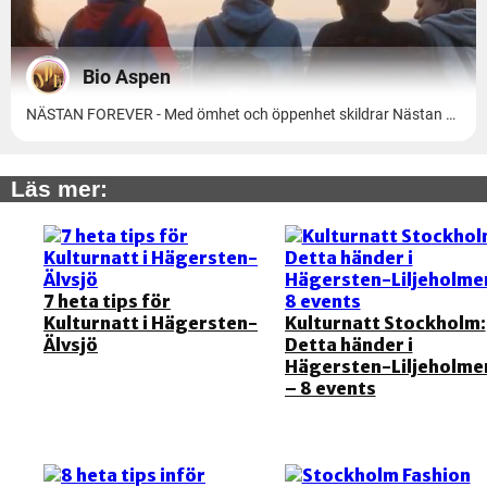
Läs mer:
7 heta tips för
Kulturnatt i Hägersten-
Kulturnatt Stockholm:
Älvsjö
Detta händer i
Hägersten-Liljeholme
– 8 events