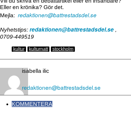
Vill du skriva en debattartikel eller en insändare?
Eller en krönika? Gör det.
redaktionen@battrestadsdel.se
Mejla:
redaktionen@battrestadsdel.se
Nyhetstips:
,
0709-449519
kultur
kulturnatt
stockholm
isabella ilic
redaktionen@battrestadsdel.se
KOMMENTERA