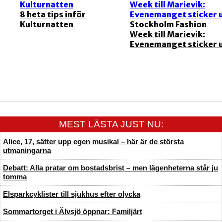
8 heta tips inför
Kulturnatten
Stockholm Fashion
Week till Marievik:
Evenemanget sticker 
MEST LÄSTA JUST NU:
Alice, 17, sätter upp egen musikal – här är de största
utmaningarna
Debatt: Alla pratar om bostadsbrist – men lägenheterna står ju
tomma
Elsparkcyklister till sjukhus efter olycka
Sommartorget i Älvsjö öppnar: Familjärt