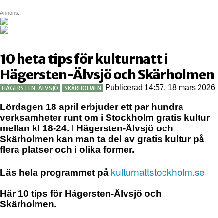
ÅRSTABERG
Annons:
ÅRSTADAL
Enskede-Årsta-Vantör
ÄLVSJÖ
BANDHAGEN
SOLBERGA
ENSKEDEFÄLTET
10 heta tips för kulturnatt i
ENSKEDE GÅRD
Hägersten-Älvsjö och Skärholmen
GAMLA ENSKEDE
HAGSÄTRA
Publicerad 14:57, 18 mars 2026
HÄGERSTEN-ÄLVSJÖ
SKÄRHOLMEN
HÖGDALEN
Lördagen
18 april erbjuder ett par hundra
JOHANNESHOV
verksamheter runt om i Stockholm gratis kultur
RÅGSVED
mellan kl 18-24. I Hägersten-Älvsjö och
Skärholmen kan man ta del av gratis kultur på
STUREBY
flera platser och i olika former.
ÅRSTA
Farsta
ÖRBY
kulturnattstockholm.se
Läs hela programmet på
FAGERSJÖ
ÖSTBERGA
FARSTA
Här 10 tips för Hägersten-Älvsjö och
FARSTANÄSET
Skärholmen.
FARSTA STRAND