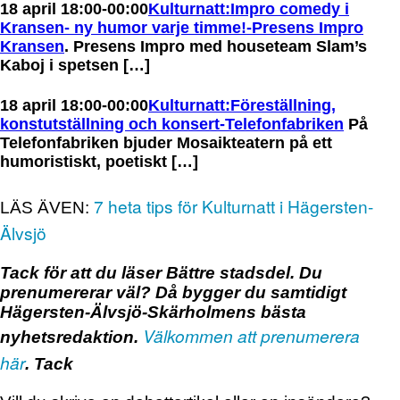
18 april 18:00-00:00
Kulturnatt:Impro comedy i
Kransen- ny humor varje timme!-Presens Impro
Kransen
. Presens Impro med houseteam Slam’s
Kaboj i spetsen […]
18 april 18:00-00:00
Kulturnatt:Föreställning,
konstutställning och konsert-Telefonfabriken
På
Telefonfabriken bjuder Mosaikteatern på ett
humoristiskt, poetiskt […]
7 heta tips för Kulturnatt i Hägersten-
LÄS ÄVEN:
Älvsjö
Tack för att du läser Bättre stadsdel. Du
prenumererar väl? Då bygger du samtidigt
Hägersten-Älvsjö-Skärholmens bästa
Välkommen att prenumerera
nyhetsredaktion.
här
. Tack