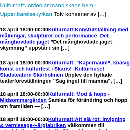
Kulturnatt:Jorden är människans hem -
GUBBÄNGEN
HÖKARÄNGEN
Uppenbarelsekyrkan
Tolv konserter av […]
LARSBODA
SKÖNDAL
18 april 18:00-00:00
Kulturnatt:Konstutställning med
SVEDMYRA (DEL AV)
målningar, skulpturer och performance- Det
månghövdade jaget
”Det månghövdade jaget –
TALLKROGEN
skymning” uppstår i sin […]
18 april 18:00-00:00
Kulturnatt: ”Kapernaum”, knasig
konst och kulturfest i Skäris! -Kulturhuset
Stadsteatern Skärholmen
Upplev den hyllade
teaterföreställningen ”Säg inget till mamma”, […]
18 april 18:00-00:00
Kulturnatt: Mod & hopp -
Midsommargården
Samlas för förändring och hopp
om framtiden — […]
18 april 18:00-00:00
Kulturnatt:Att slå rot: invigning
& vernissage-Färgfabriken
Välkommen till