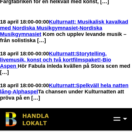
Färgfabriken för en helkväll med konst, […]
18 april 18:00-00:00
Kulturnatt: Musikalisk kavalkad
med Nordiska Musikgymnasiet-Nordiska
Musikgymnasiet
Kom och upplev levande musik –
från solistiska […]
18 april 18:00-00:00
Kulturnatt:Storytelling,
livemusik, konst och två kortfilmspaket!-Bio
Aspen
Hör Fabula inleda kvällen på Stora scen med
[…]
18 april 18:00-00:00
Kulturnatt:Spelkväll hela natten
lång-Alphaspel
Ta chansen under Kulturnatten att
pröva på en […]