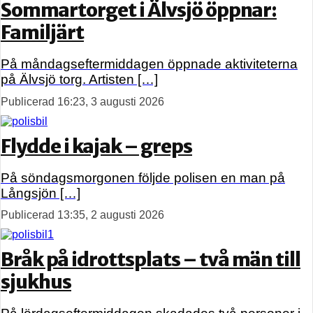
Sommartorget i Älvsjö öppnar:
Familjärt
På måndagseftermiddagen öppnade aktiviteterna
på Älvsjö torg. Artisten […]
Publicerad 16:23, 3 augusti 2026
Flydde i kajak – greps
På söndagsmorgonen följde polisen en man på
Långsjön […]
Publicerad 13:35, 2 augusti 2026
Bråk på idrottsplats – två män till
sjukhus