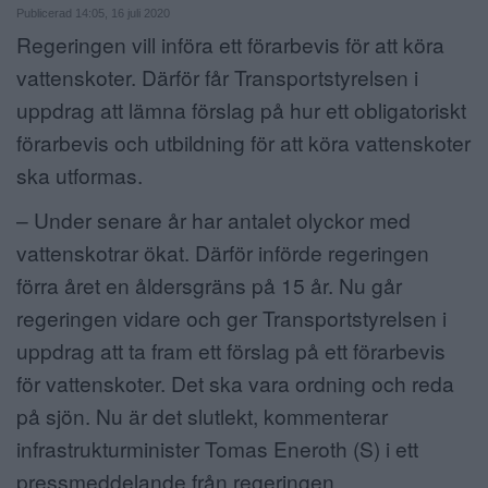
Publicerad 14:05, 16 juli 2020
ANNONSERA
Regeringen vill införa ett förarbevis för att köra
vattenskoter. Därför får Transportstyrelsen i
NÄRINGSLIV
uppdrag att lämna förslag på hur ett obligatoriskt
MER
förarbevis och utbildning för att köra vattenskoter
ska utformas.
– Under senare år har antalet olyckor med
vattenskotrar ökat. Därför införde regeringen
förra året en åldersgräns på 15 år. Nu går
regeringen vidare och ger Transportstyrelsen i
uppdrag att ta fram ett förslag på ett förarbevis
för vattenskoter. Det ska vara ordning och reda
på sjön. Nu är det slutlekt, kommenterar
infrastrukturminister Tomas Eneroth (S) i ett
pressmeddelande från regeringen.