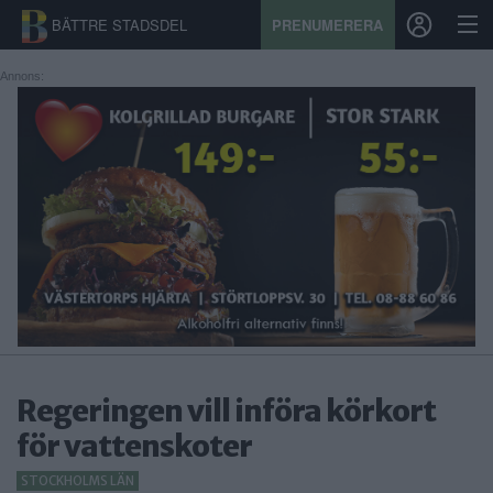
BÄTTRE STADSDEL
PRENUMERERA
Annons:
START
STADSDEL
PRENUMERATION
SPORT
ÅSIKTER
KALENDER
Regeringen vill införa körkort
KONTAKT
för vattenskoter
SAMARBETEN
STOCKHOLMS LÄN