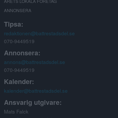
ÅRETS LOKALA FÖRETAG
ANNONSERA
Tipsa:
redaktionen@battrestadsdel.se
070-9449519
Annonsera:
annons@battrestadsdel.se
070-9449519
Kalender:
kalender@battrestadsdel.se
Ansvarig utgivare:
Mats Falck