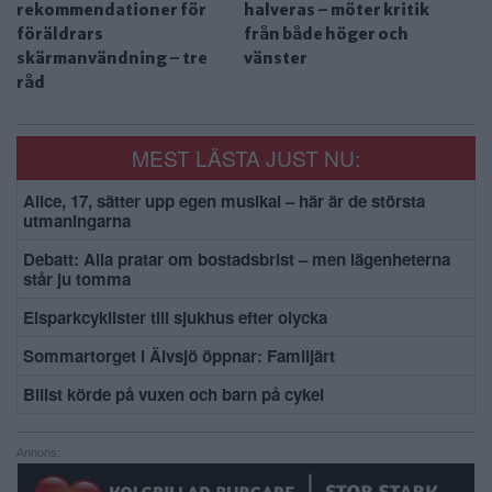
rekommendationer för
halveras – möter kritik
föräldrars
från både höger och
skärmanvändning – tre
vänster
råd
MEST LÄSTA JUST NU:
Alice, 17, sätter upp egen musikal – här är de största
utmaningarna
Debatt: Alla pratar om bostadsbrist – men lägenheterna
står ju tomma
Elsparkcyklister till sjukhus efter olycka
Sommartorget i Älvsjö öppnar: Familjärt
Bilist körde på vuxen och barn på cykel
Annons: