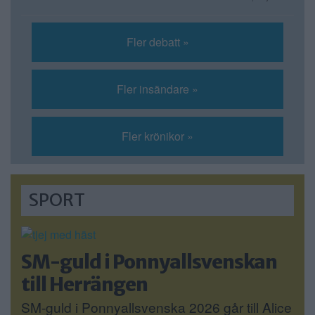
Fler debatt »
Fler insändare »
Fler krönikor »
SPORT
SM-guld i Ponnyallsvenskan
till Herrängen
SM-guld i Ponnyallsvenska 2026 går till Alice