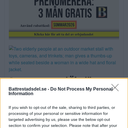
Sommartorget i Älvsjö
öppnar: Familjärt
Battrestadsdel.se -
Do Not Process My Personal
Information
På måndagseftermiddagen öppnade
aktiviteterna på Älvsjö torg. Artisten […]
If you wish to opt-out of the sale, sharing to third parties, or
processing of your personal or sensitive information for
Publicerad 16:23, 3 augusti 2026
targeted advertising by us, please use the below opt-out
section to confirm your selection. Please note that after your