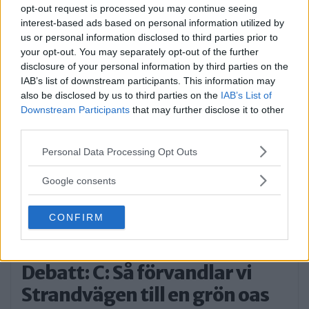
opt-out request is processed you may continue seeing
Flydde i kajak – greps
interest-based ads based on personal information utilized by
us or personal information disclosed to third parties prior to
På söndagsmorgonen följde polisen en man
your opt-out. You may separately opt-out of the further
på Långsjön […]
disclosure of your personal information by third parties on the
IAB’s list of downstream participants. This information may
Publicerad 13:35, 2 augusti 2026
also be disclosed by us to third parties on the
IAB’s List of
Downstream Participants
that may further disclose it to other
third parties.
Bråk på idrottsplats – två
Please note that this website/app uses one or more Google
Personal Data Processing Opt Outs
män till sjukhus
services and may gather and store information including but
På lördagseftermiddagen skadades två
not limited to your visit or usage behaviour. You may click to
Google consents
grant or deny consent to Google and its third-party tags to
personer i Sätra med […]
use your data for below specified purposes in below Google
CONFIRM
consent section.
Publicerad 16:30, 1 augusti 2026
Debatt: C: Så förvandlar vi
Strandvägen till en grön oas