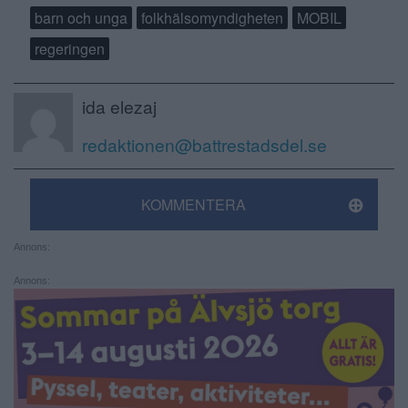
barn och unga
folkhälsomyndigheten
MOBIL
regeringen
ida elezaj
redaktionen@battrestadsdel.se
KOMMENTERA
Annons:
Annons: