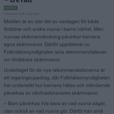
ANNONSERA
SVERIGE
Publicerad 13:38, 1 juni 2026
NÄRINGSLIV
Mobilen är en stor del av vardagen för både
föräldrar och andra vuxna i barns närhet. Men
MER
vuxnas skärmanvändning påverkar barnens
egna skärmvanor. Därför uppdaterar nu
Folkhälsomyndigheten sina rekommendationer
om föräldrars skärmvanor.
Underlaget för de nya rekommendationerna är
ett regeringsuppdrag, där Folkhälsomyndigheten
har undersökt hur barnens hälsa och välmående
påverkas av vårdnadshavares skärmvanor.
– Barn påverkas inte bara av vad vuxna säger,
utan också av vad vuxna gör. Därför kan små