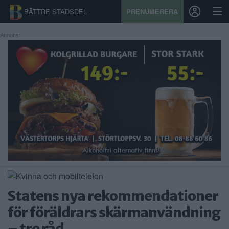
BÄTTRE STADSDEL
PRENUMERERA
Annons:
START
STADSDEL
PRENUMERATION
SPORT
ÅSIKTER
KALENDER
Statens nya rekommendationer
KONTAKT
för föräldrars skärmanvändning
SAMARBETEN
– tre råd