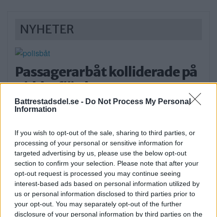
NYHETER
Passagerarbåt kolliderade på
Riddarfjärden
På lördagseftermiddagen kom larm om att en
Battrestadsdel.se -
Do Not Process My Personal
Information
passagerarfärja […]
If you wish to opt-out of the sale, sharing to third parties, or
Publicerad 22:07, 8 augusti 2026
processing of your personal or sensitive information for
targeted advertising by us, please use the below opt-out
22-åring utmanar Tiptapp:
section to confirm your selection. Please note that after your
opt-out request is processed you may continue seeing
Det blev en hel sommar
interest-based ads based on personal information utilized by
us or personal information disclosed to third parties prior to
framför datorn
your opt-out. You may separately opt-out of the further
Förra veckan lanserades en ny
disclosure of your personal information by third parties on the