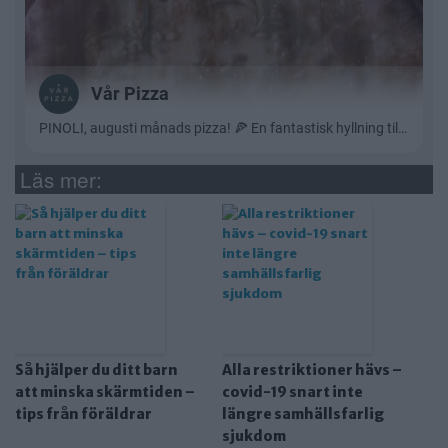
Läs mer:
Så hjälper du ditt barn
Alla restriktioner hävs –
att minska skärmtiden –
covid-19 snart inte
tips från föräldrar
längre samhällsfarlig
sjukdom