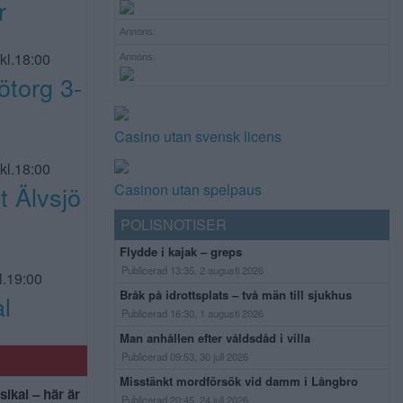
r
Annons:
kl.18:00
Annons:
torg 3-
Casino utan svensk licens
kl.18:00
 Älvsjö
Casinon utan spelpaus
POLISNOTISER
Flydde i kajak – greps
Publicerad 13:35, 2 augusti 2026
l.19:00
Bråk på idrottsplats – två män till sjukhus
l
Publicerad 16:30, 1 augusti 2026
Man anhållen efter våldsdåd i villa
Publicerad 09:53, 30 juli 2026
Misstänkt mordförsök vid damm i Långbro
sikal – här är
Publicerad 20:45, 24 juli 2026