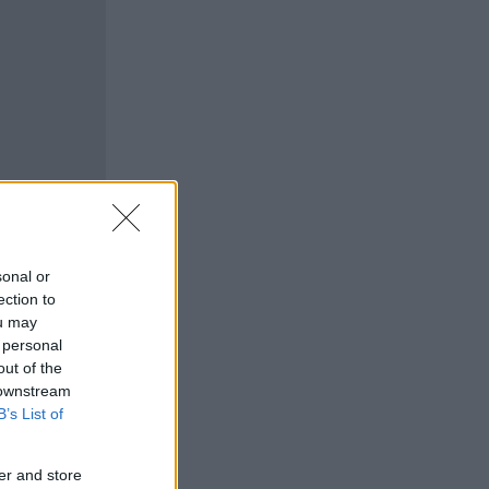
sonal or
ection to
ou may
 personal
out of the
 downstream
B’s List of
er and store