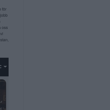
b för
 jobb
n
a oss
 vi
 stan,