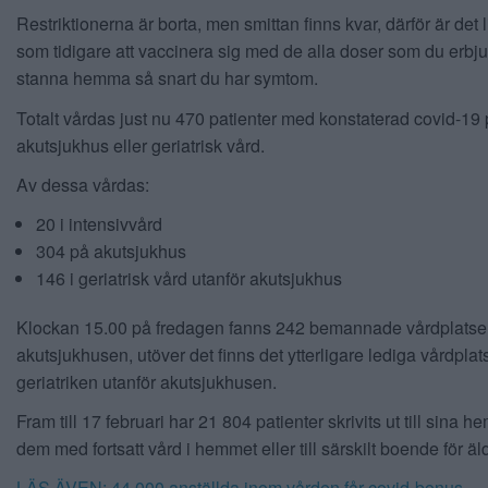
Restriktionerna är borta, men smittan finns kvar, därför är det li
som tidigare att vaccinera sig med de alla doser som du erbju
stanna hemma så snart du har symtom.
Totalt vårdas just nu 470 patienter med konstaterad covid-19
akutsjukhus eller geriatrisk vård.
Av dessa vårdas:
20 i intensivvård
304 på akutsjukhus
146 i geriatrisk vård utanför akutsjukhus
Klockan 15.00 på fredagen fanns 242 bemannade vårdplatser
akutsjukhusen, utöver det finns det ytterligare lediga vårdpla
geriatriken utanför akutsjukhusen.
Fram till 17 februari har 21 804 patienter skrivits ut till sina h
dem med fortsatt vård i hemmet eller till särskilt boende för ä
LÄS ÄVEN: 44 000 anställda inom vården får covid-bonus