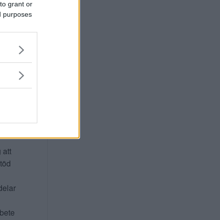
to grant or
ed purposes
ta för
 att
stöd
delar
rbete