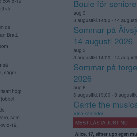
ed covid-19
Boule för seniore
tt vid
aug
3
3 augustikl.14:00
-
14 augusti
Sommar på Älvsjö
om de
an Bratt.
14 augusti 2026
 som
aug
3
3 augustikl.14:00
-
14 augusti
Sommar på torget
r så
a, säger
2026
aug
6
rtsatt högt
6 augustikl.19:00
-
8 augustik
 jobbet.
Carrie the musica
nde
Visa kalender
vare, som
MEST LÄSTA JUST NU
covid-19,
Alice, 17, sätter upp egen mu