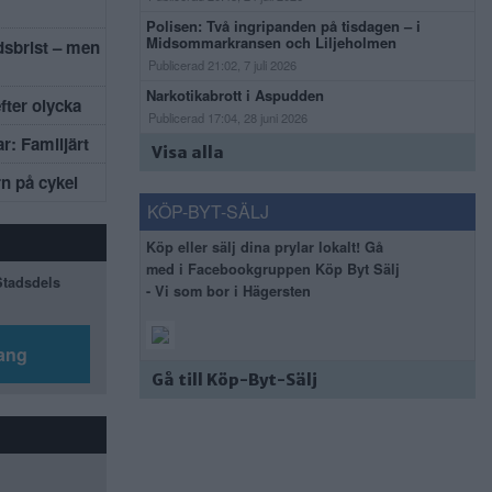
Polisen: Två ingripanden på tisdagen – i
Midsommarkransen och Liljeholmen
dsbrist – men
Publicerad 21:02, 7 juli 2026
Narkotikabrott i Aspudden
efter olycka
Publicerad 17:04, 28 juni 2026
r: Familjärt
Visa alla
rn på cykel
KÖP-BYT-SÄLJ
Köp eller sälj dina prylar lokalt! Gå
med i Facebookgruppen Köp Byt Sälj
 Stadsdels
- Vi som bor i Hägersten
ang
Gå till Köp-Byt-Sälj