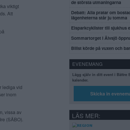
de största utmaningarna
ka viktigt
Debatt: Alla pratar om bosta
ds. Att
lägenheterna står ju tomma
Elsparkcyklister till sjukhus 
 på
Sommartorget i Älvsjö öppna
Bilist körde på vuxen och ba
EVENEMANG
Lägg själv in ditt event i Bättre
kalender.
 lediga vid
Skicka in evenem
tser inom
em, vissa av
LÄS MER:
ldre (SÄBO).