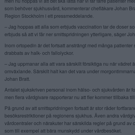
men nu hoppas vi att det ska lätta när vi får färre patienter m
som behöver sjukhusvård, kommenterar chefläkare Johan Bra
Region Stockholm i ett pressmeddelande.
– Jag hoppas att alla som erbjuds vaccination tar de doser s
erbjuds så att vi får ner smittspridningen ytterligare, säger Joh
Inom ortopedin är det fortsatt ansträngt med många patienter
drabbats av halk- och fallolyckor.
– Jag uppmanar alla att vara särskilt försiktiga nu när vädret ä
omväxlande. Särskilt halt kan det vara under morgontimmarn
Johan Bratt.
Antalet sjukskriven personal inom hälso- och sjukvården är fo
men flera vårdgivare rapporterar nu att fler kommer tillbaka till
På grund av att smittspridningen fortsatt är stor råder fortfara
besöksrestriktioner på regionens sjukhus. Även andra vårdgi
vårdcentraler och närakuter har särskilda regler på grund av 
som till exempel att bära munskydd under vårdbesöket.