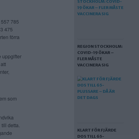
r 557 785
e 3 475
rten förra
REGION STOCKHOLM:
COVID-19 ÖKAR –
e uppgifter
FLER MÅSTE
att
VACCINERA SIG
nter,
 dem som
undvika
ill detta.
KLART FÖR FJÄRDE
igande
DOS TILL 65-