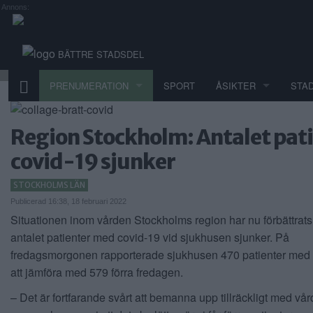
Annons:
BÄTTRE STADSDEL
PRENUMERATION
SPORT
ÅSIKTER
STA
Region Stockholm: Antalet pat
covid-19 sjunker
STOCKHOLMS LÄN
Publicerad 16:38, 18 februari 2022
Situationen inom vården Stockholms region har nu förbättrat
antalet patienter med covid-19 vid sjukhusen sjunker. På
fredagsmorgonen rapporterade sjukhusen 470 patienter med
att jämföra med 579 förra fredagen.
– Det är fortfarande svårt att bemanna upp tillräckligt med vår