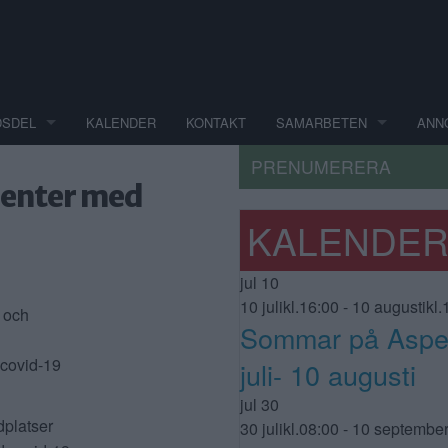
DSDEL
KALENDER
KONTAKT
SAMARBETEN
ANN
PRENUMERERA
ienter med
KALENDE
jul
10
10 julikl.16:00
-
10 augustikl.
s och
Sommar på Aspe
 covid-19
juli- 10 augusti
jul
30
dplatser
30 julikl.08:00
-
10 september