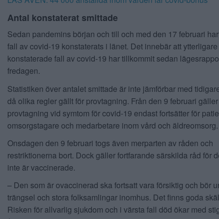
Antal konstaterat smittade
Sedan pandemins början och till och med den 17 februari ha
fall av covid-19 konstaterats i länet. Det innebär att ytterligar
konstaterade fall av covid-19 har tillkommit sedan lägesrappo
fredagen.
Statistiken över antalet smittade är inte jämförbar med tidigar
då olika regler gällt för provtagning. Från den 9 februari gäller 
provtagning vid symtom för covid-19 endast fortsätter för patie
omsorgstagare och medarbetare inom vård och äldreomsorg.
Onsdagen den 9 februari togs även merparten av råden och
restriktionerna bort. Dock gäller fortfarande särskilda råd för
inte är vaccinerade.
– Den som är ovaccinerad ska fortsatt vara försiktig och bör 
trängsel och stora folksamlingar inomhus. Det finns goda skäl t
Risken för allvarlig sjukdom och i värsta fall död ökar med st