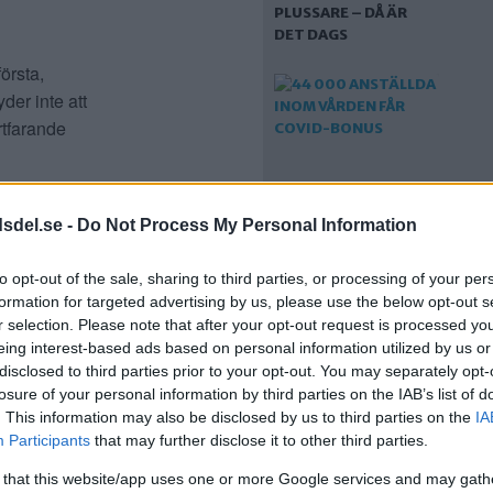
PLUSSARE – DÅ ÄR
DET DAGS
första,
yder inte att
rtfarande
covid-19
ägesrapport.
dsdel.se -
Do Not Process My Personal Information
44 000 ANSTÄLLDA
to opt-out of the sale, sharing to third parties, or processing of your per
INOM VÅRDEN FÅR
formation for targeted advertising by us, please use the below opt-out s
COVID-BONUS
ppet för
r selection. Please note that after your opt-out request is processed y
eing interest-based ads based on personal information utilized by us or
er som
disclosed to third parties prior to your opt-out. You may separately opt-
t och mer
losure of your personal information by third parties on the IAB’s list of
. This information may also be disclosed by us to third parties on the
IA
Participants
that may further disclose it to other third parties.
 väldigt bra
e kan ta
 that this website/app uses one or more Google services and may gath