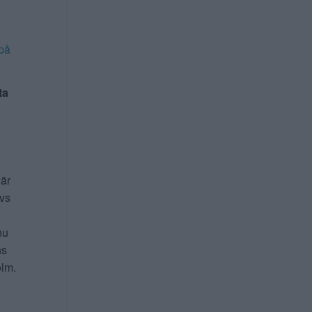
på
ta
 är
ivs
nu
ns
lm.