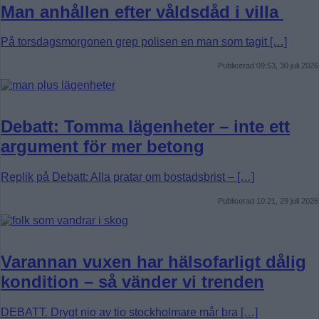
Man anhållen efter våldsdåd i villa
På torsdagsmorgonen grep polisen en man som tagit […]
Publicerad 09:53, 30 juli 2026
Debatt: Tomma lägenheter – inte ett
argument för mer betong
Replik på Debatt: Alla pratar om bostadsbrist – […]
Publicerad 10:21, 29 juli 2026
Varannan vuxen har hälsofarligt dålig
kondition – så vänder vi trenden
DEBATT. Drygt nio av tio stockholmare mår bra […]