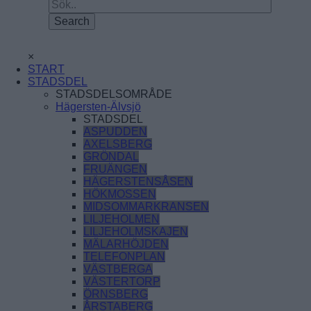
×
START
STADSDEL
STADSDELSOMRÅDE
Hägersten-Älvsjö
STADSDEL
ASPUDDEN
AXELSBERG
GRÖNDAL
FRUÄNGEN
HÄGERSTENSÅSEN
HÖKMOSSEN
MIDSOMMARKRANSEN
LILJEHOLMEN
LILJEHOLMSKAJEN
MÄLARHÖJDEN
TELEFONPLAN
VÄSTBERGA
VÄSTERTORP
ÖRNSBERG
ÅRSTABERG