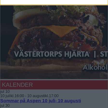
KALENDER
jul
10
10 julikl.16:00
-
10 augustikl.17:00
Sommar på Aspen 10 juli- 10 augusti
jul
30