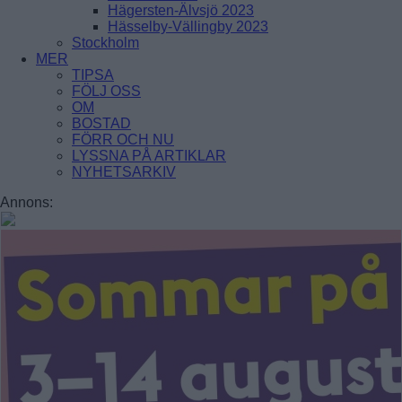
GAMLA ENSKEDE
Hägersten-Älvsjö 2023
HAGSÄTRA
Hässelby-Vällingby 2023
HÖGDALEN
Stockholm
JOHANNESHOV
MER
RÅGSVED
TIPSA
STUREBY
FÖLJ OSS
ÅRSTA
OM
ÖRBY
BOSTAD
ÖSTBERGA
FÖRR OCH NU
LYSSNA PÅ ARTIKLAR
NYHETSARKIV
Farsta
Annons:
FAGERSJÖ
FARSTA
FARSTANÄSET
FARSTA STRAND
GUBBÄNGEN
HÖKARÄNGEN
LARSBODA
SKÖNDAL
SVEDMYRA (DEL AV)
TALLKROGEN