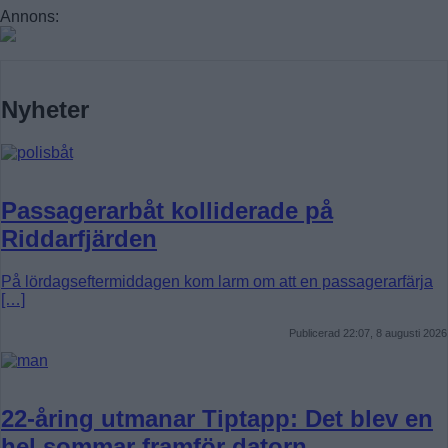
Annons:
Nyheter
Passagerarbåt kolliderade på
Riddarfjärden
På lördagseftermiddagen kom larm om att en passagerarfärja
[…]
Publicerad 22:07, 8 augusti 2026
22-åring utmanar Tiptapp: Det blev en
hel sommar framför datorn