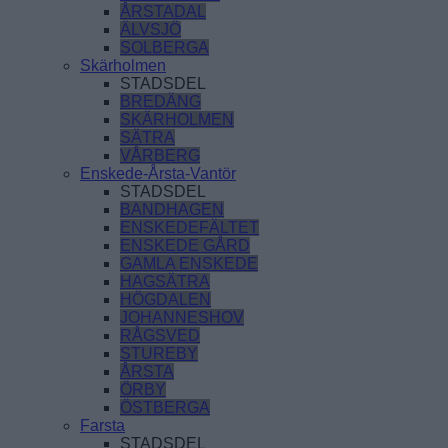
ÅRSTADAL
ÄLVSJÖ
SOLBERGA
Skärholmen
STADSDEL
BREDÄNG
SKÄRHOLMEN
SÄTRA
VÅRBERG
Enskede-Årsta-Vantör
STADSDEL
BANDHAGEN
ENSKEDEFÄLTET
ENSKEDE GÅRD
GAMLA ENSKEDE
HAGSÄTRA
HÖGDALEN
JOHANNESHOV
RÅGSVED
STUREBY
ÅRSTA
ÖRBY
ÖSTBERGA
Farsta
STADSDEL