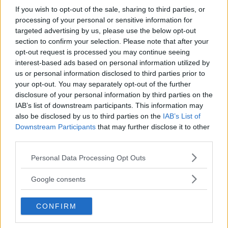
If you wish to opt-out of the sale, sharing to third parties, or
Mest lästa just nu:
processing of your personal or sensitive information for
targeted advertising by us, please use the below opt-out
22-åring utmanar Tiptapp: Det blev en hel sommar framför
section to confirm your selection. Please note that after your
datorn
opt-out request is processed you may continue seeing
Passagerarbåt kolliderade på Riddarfjärden
Sommartorget i Älvsjö öppnar: Familjärt
interest-based ads based on personal information utilized by
Poppe med ungdomar intar friluftsteatern: Människan kan
us or personal information disclosed to third parties prior to
göra något
your opt-out. You may separately opt-out of the further
Populärt bageri tar över Bakstugan: Varmt välkomna
disclosure of your personal information by third parties on the
IAB’s list of downstream participants. This information may
Annons:
also be disclosed by us to third parties on the
IAB’s List of
Downstream Participants
that may further disclose it to other
third parties.
Please note that this website/app uses one or more Google
Personal Data Processing Opt Outs
services and may gather and store information including but
not limited to your visit or usage behaviour. You may click to
Google consents
grant or deny consent to Google and its third-party tags to
use your data for below specified purposes in below Google
CONFIRM
consent section.