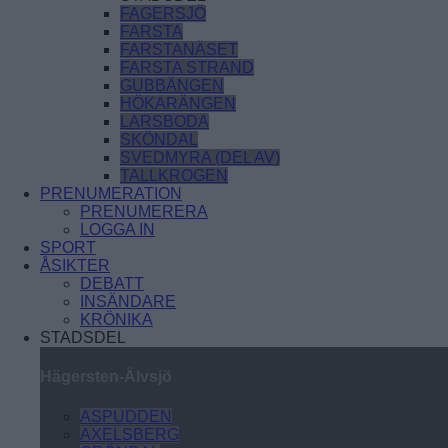
FAGERSJÖ
FARSTA
FARSTANÄSET
FARSTA STRAND
GUBBÄNGEN
HÖKARÄNGEN
LARSBODA
SKÖNDAL
SVEDMYRA (DEL AV)
TALLKROGEN
PRENUMERATION
PRENUMERERA
LOGGA IN
SPORT
ÅSIKTER
DEBATT
INSÄNDARE
KRÖNIKA
STADSDEL
Hägersten-Älvsjö
ASPUDDEN
AXELSBERG