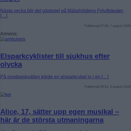
Nästa vecka blir det gästspel på Mälarhöjdens Friluftsteater.
[…]
Publicerad 07:08, 7 augusti 2026
Annons:
Elsparkcyklister till sjukhus efter
olycka
På onsdagskvällen körde en elsparkcykel in i en […]
Publicerad 09:51, 6 augusti 2026
Alice, 17, sätter upp egen musikal –
här är de största utmaningarna