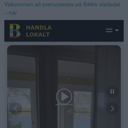
Välkommen att prenumerera på Bättre stadsdel
– här