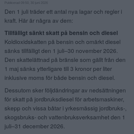
Publicerad 09:50, 30 juni 2026
ANNONSERA
Den 1 juli träder ett antal nya lagar och regler i
kraft. Här är några av dem:
NÄRINGSLIV
Tillfälligt sänkt skatt på bensin och diesel
MER
Koldioxidskatten på bensin och omärkt diesel
sänks tillfälligt den 1 juli–30 november 2026.
Den skattelättnad på bränsle som gällt från den
1 maj sänks ytterligare till 3 kronor per liter
inklusive moms för både bensin och diesel.
Dessutom sker följdändringar av nedsättningen
för skatt på jordbruksdiesel för arbetsmaskiner,
skepp och vissa båtar i yrkesmässig jordbruks-,
skogsbruks- och vattenbruksverksamhet den 1
juli–31 december 2026.