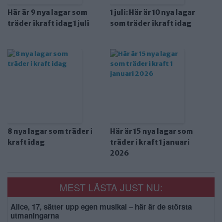
Här är 9 nya lagar som
1 juli: Här är 10 nya lagar
träder ikraft idag 1 juli
som träder ikraft idag
8 nya lagar som träder i
Här är 15 nya lagar som
kraft idag
träder i kraft 1 januari
2026
MEST LÄSTA JUST NU:
Alice, 17, sätter upp egen musikal – här är de största
utmaningarna