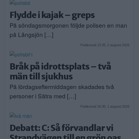
Flydde i kajak – greps
På söndagsmorgonen följde polisen en man
på Långsjön […]
Publicerad 13:35, 2 augusti 2026
Bråk på idrottsplats – två
män till sjukhus
På lördagseftermiddagen skadades två
personer i Sätra med […]
Publicerad 16:30, 1 augusti 2026
Debatt: C: Så förvandlar vi
Strandvägen till en grön oas