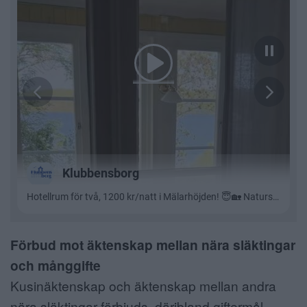
Förbud mot äktenskap mellan nära släktingar
och månggifte
Kusinäktenskap och äktenskap mellan andra
nära släktingar förbjuds, däribland giftermål