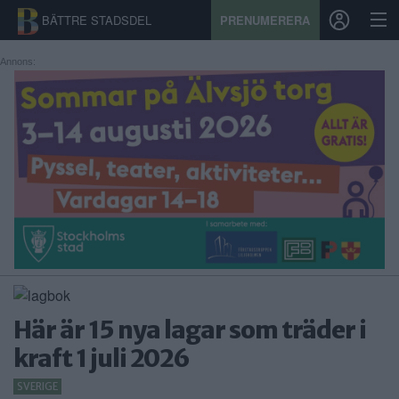
BÄTTRE STADSDEL
PRENUMERERA
Annons:
START
STADSDEL
PRENUMERATION
SPORT
ÅSIKTER
KALENDER
Här är 15 nya lagar som träder i
KONTAKT
kraft 1 juli 2026
SAMARBETEN
SVERIGE