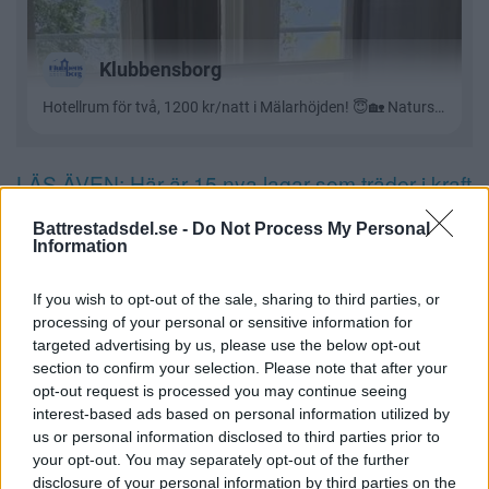
LÄS ÄVEN: Här är 15 nya lagar som träder i kraft
1 januari 2026
Battrestadsdel.se -
Do Not Process My Personal
Information
Tack för att du läser Bättre stadsdel. Du
prenumererar väl? Då bygger du samtidigt
If you wish to opt-out of the sale, sharing to third parties, or
Hägersten-Älvsjö-Skärholmens bästa
processing of your personal or sensitive information for
targeted advertising by us, please use the below opt-out
nyhetsredaktion.
Välkommen att prenumerera
section to confirm your selection. Please note that after your
här
. Tack!
opt-out request is processed you may continue seeing
interest-based ads based on personal information utilized by
Vill du skriva en debattartikel eller en insändare?
us or personal information disclosed to third parties prior to
your opt-out. You may separately opt-out of the further
Eller en krönika? Gör det.
disclosure of your personal information by third parties on the