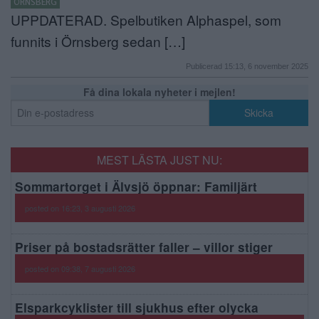
ÖRNSBERG
UPPDATERAD. Spelbutiken Alphaspel, som
funnits i Örnsberg sedan […]
Publicerad 15:13, 6 november 2025
Få dina lokala nyheter i mejlen!
MEST LÄSTA JUST NU:
Sommartorget i Älvsjö öppnar: Familjärt
posted on 16:23, 3 augusti 2026
Priser på bostadsrätter faller – villor stiger
posted on 09:38, 7 augusti 2026
Elsparkcyklister till sjukhus efter olycka