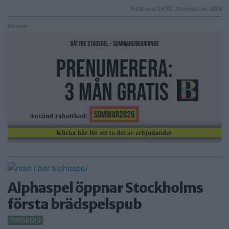
Publicerad 16:39, 16 november 2023
Annons:
Alphaspel öppnar Stockholms
första brädspelspub
ÖRNSBERG