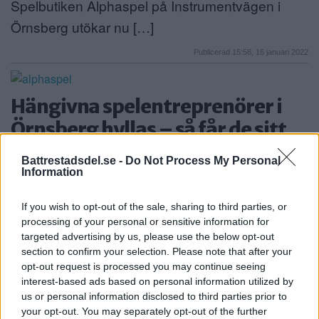
Spelbutiken Alphaspel på Instrumentvägen i
Örnsberg utökar nu […]
Publicerad 15:58, 16 januari 2022
Hängivna spelentreprenörer i
Örnsberg hyllas – så får de sitt
företag att växa
Battrestadsdel.se -
Do Not Process My Personal
Information
ÅRETS LOKALA FÖRETAG
ÖRNSBERG
Brädspelsbutiken Alphaspel i Örnsberg fortsätter
If you wish to opt-out of the sale, sharing to third parties, or
att växa och […]
processing of your personal or sensitive information for
targeted advertising by us, please use the below opt-out
Publicerad 08:27, 12 december 2021
section to confirm your selection. Please note that after your
opt-out request is processed you may continue seeing
Spelbutik öppnar i Örnsberg
interest-based ads based on personal information utilized by
us or personal information disclosed to third parties prior to
ÖRNSBERG
your opt-out. You may separately opt-out of the further