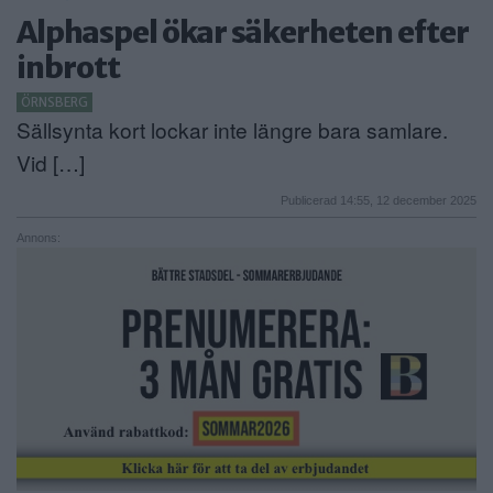
Alphaspel ökar säkerheten efter
ANNONSERA
inbrott
NÄRINGSLIV
ÖRNSBERG
Sällsynta kort lockar inte längre bara samlare.
MER
Vid […]
Publicerad 14:55, 12 december 2025
Annons: