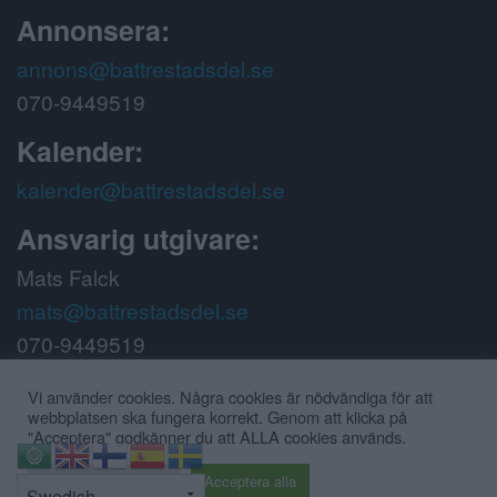
Annonsera:
annons@battrestadsdel.se
070-9449519
Kalender:
kalender@battrestadsdel.se
Ansvarig utgivare:
Mats Falck
mats@battrestadsdel.se
070-9449519
Följ oss på:
Vi använder cookies. Några cookies är nödvändiga för att
webbplatsen ska fungera korrekt. Genom att klicka på
"Acceptera" godkänner du att ALLA cookies används.
⇧
Cookie inställningar
Acceptera alla