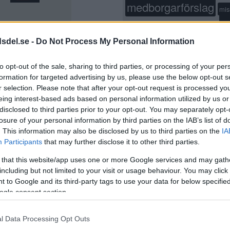
medborgarförslag
mis
p
moderaterna
Mord
nyöppnat
stockholm
restaurang
dsdel.se -
Do Not Process My Personal Information
rån
sa
SL
skola
socialdemokraterna
s
to opt-out of the sale, sharing to third parties, or processing of your per
stadsdelsnämnden
formation for targeted advertising by us, please use the below opt-out s
StockholmsStad
sven
r selection. Please note that after your opt-out request is processed y
träning
eing interest-based ads based on personal information utilized by us or
trafikolycka
vänsterpartiet
disclosed to third parties prior to your opt-out. You may separately opt-
losure of your personal information by third parties on the IAB’s list of
. This information may also be disclosed by us to third parties on the
IA
Participants
that may further disclose it to other third parties.
 that this website/app uses one or more Google services and may gath
including but not limited to your visit or usage behaviour. You may click 
 to Google and its third-party tags to use your data for below specifi
ogle consent section.
l Data Processing Opt Outs