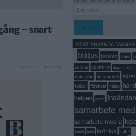
Få dina lokala nyheter i mejlen!
gång – snart
Skicka
MEST ANVÄNDA TAGGAR
blåljus
bostad
c
brand
covid-19
corona
dagens fråga
Publicerad 17:03, 30 mars 2025
exter
detaljplan
entreprenör
händ
fotboll
förskola
hälsa
insändar
helgen
inbrott
samarbete med
kal
samarbete med 2
krönika
kultur
konst
kost