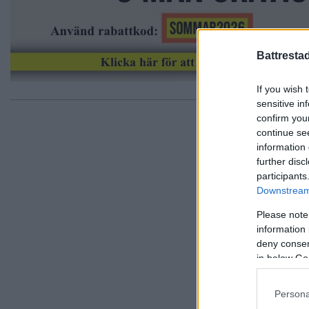
Battresta
If you wish 
sensitive in
confirm you
continue se
information 
further disc
participants
Downstream 
Please note
information 
deny consent
in below Go
Persona