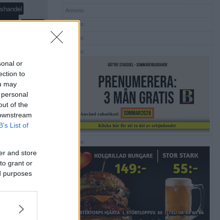
shandel
Annons:
olis
region
Annons:
Annons:
skjutning
mråd
Annons:
ponsrad
sonal or
ection to
ska kyrkan
ou may
 personal
out of the
 downstream
B’s List of
Annons:
er and store
to grant or
ed purposes