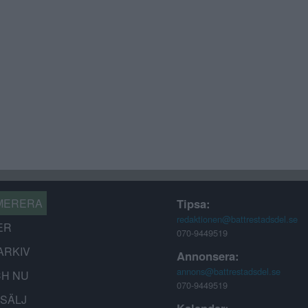
MERERA
Tipsa:
redaktionen@battrestadsdel.se
ER
070-9449519
ARKIV
Annonsera:
annons@battrestadsdel.se
CH NU
070-9449519
-SÄLJ