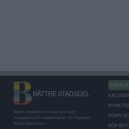
PRENU
BÄTTRE STADSDEL
KALEND
NYHETS
Bättre Stadsdel är en lokal nyhetssajt,
FÖRR O
anslagstavla och stadsdelsforum för Hägersten-
Älvsjö-Skärholmen.
KÖP-BYT