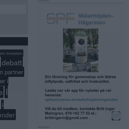
Annons:
arin önnestam
debatt
n partner
er i
I
e
I
ender
Annons: