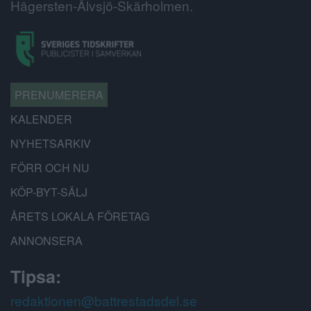
Hägersten-Älvsjö-Skärholmen.
PRENUMERERA
KALENDER
NYHETSARKIV
FÖRR OCH NU
KÖP-BYT-SÄLJ
ÅRETS LOKALA FÖRETAG
ANNONSERA
Tipsa:
redaktionen@battrestadsdel.se