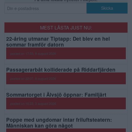
MEST LÄSTA JUST NU:
22-åring utmanar Tiptapp: Det blev en hel
sommar framför datorn
posted on 17:53, 8 augusti 2026
Passagerarbåt kolliderade på Riddarfjärden
posted on 22:07, 8 augusti 2026
Sommartorget i Älvsjö öppnar: Familjärt
posted on 16:23, 3 augusti 2026
Poppe med ungdomar intar friluftsteatern:
Människan kan göra något