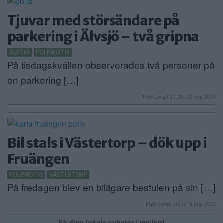
Tjuvar med störsändare på
parkering i Älvsjö – två gripna
ÄLVSJÖ
POLISNOTIS
På tisdagskvällen observerades två personer på
en parkering […]
Publicerad 17:26, 20 maj 2025
Bil stals i Västertorp – dök upp i
Fruängen
POLISNOTIS
VÄSTERTORP
På fredagen blev en bilägare bestulen på sin […]
Publicerad 16:32, 9 maj 2025
Få dina lokala nyheter i mejlen!