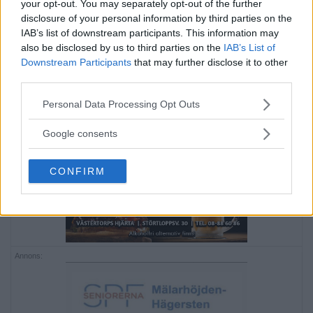
your opt-out. You may separately opt-out of the further
i Midsommarkransen
disclosure of your personal information by third parties on the
IAB’s list of downstream participants. This information may
MIDSOMMARKRANSEN
also be disclosed by us to third parties on the
IAB’s List of
Nu har domen kommit efter det brutala bilrånet
Downstream Participants
that may further disclose it to other
third parties.
[…]
Please note that this website/app uses one or more Google
Personal Data Processing Opt Outs
Publicerad 08:35, 20 juli 2018
services and may gather and store information including but
not limited to your visit or usage behaviour. You may click to
Google consents
Annons:
grant or deny consent to Google and its third-party tags to
use your data for below specified purposes in below Google
CONFIRM
consent section.
Annons: