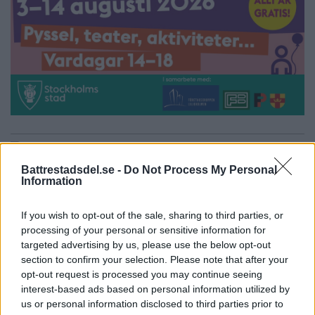
Battrestadsdel.se -
Do Not Process My Personal
Misstänkt biltjuv inlåst i bilen
Information
han tänkte stjäla
If you wish to opt-out of the sale, sharing to third parties, or
ÄLVSJÖ
POLISNOTIS
processing of your personal or sensitive information for
Tidigt på söndagsmorgonen försökte en man i
targeted advertising by us, please use the below opt-out
Älvsjö […]
section to confirm your selection. Please note that after your
opt-out request is processed you may continue seeing
Publicerad 21:13, 24 oktober 2021
interest-based ads based on personal information utilized by
us or personal information disclosed to third parties prior to
Ung man dömd för brutalt bilrån