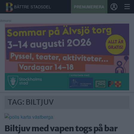
BÄTTRE STADSDEL
PRENUMERERA
Annons:
START
STADSDEL
PRENUMERATION
SPORT
ÅSIKTER
TAG: BILTJUV
KALENDER
KONTAKT
Biltjuv med vapen togs på bar
SAMARBETEN