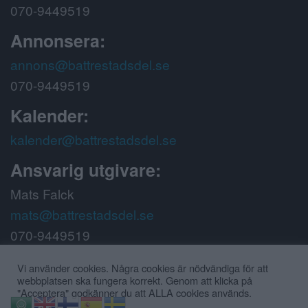
070-9449519
Annonsera:
annons@battrestadsdel.se
070-9449519
Kalender:
kalender@battrestadsdel.se
Ansvarig utgivare:
Mats Falck
mats@battrestadsdel.se
070-9449519
Följ oss på:
Vi använder cookies. Några cookies är nödvändiga för att
webbplatsen ska fungera korrekt. Genom att klicka på
"Acceptera" godkänner du att ALLA cookies används.