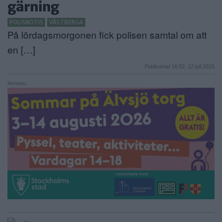
gärning
ANNONSERA
POLISNOTIS
VÄSTBERGA
På lördagsmorgonen fick polisen samtal om att
NÄRINGSLIV
en […]
MER
Publicerad 16:52, 12 juli 2025
Annons: