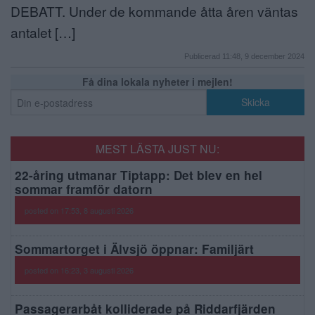
DEBATT. Under de kommande åtta åren väntas
antalet […]
Publicerad 11:48, 9 december 2024
Få dina lokala nyheter i mejlen!
MEST LÄSTA JUST NU:
22-åring utmanar Tiptapp: Det blev en hel
sommar framför datorn
posted on 17:53, 8 augusti 2026
Sommartorget i Älvsjö öppnar: Familjärt
posted on 16:23, 3 augusti 2026
Passagerarbåt kolliderade på Riddarfjärden