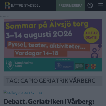
BÄTTRE STADSDEL
PRENUMERERA
Annons:
START
STADSDEL
PRENUMERATION
SPORT
ÅSIKTER
TAG: CAPIO GERIATRIK VÅRBERG
KALENDER
KONTAKT
Debatt. Geriatriken i Vårberg:
SAMARBETEN