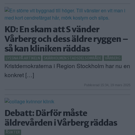
KD: En skam att S vänder
Vårberg och dess äldre ryggen –
så kan kliniken räddas
LYSSNA PÅ ARTIKELN
SKÄRHOLMEN STADSDELSOMRÅDE
VÅRBERG
Kristdemokraterna i Region Stockholm har nu en
konkret […]
Publicerad 15:34, 19 mars 2025
Debatt: Därför måste
äldrevården i Vårberg räddas
ÅSIKTER