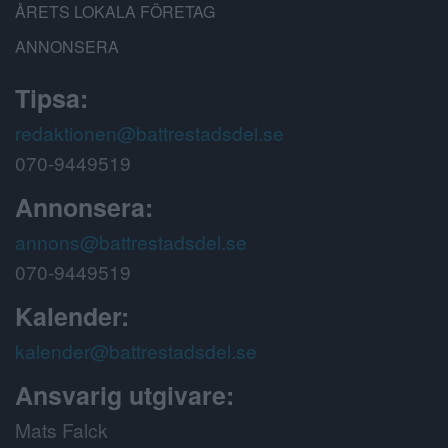
ÅRETS LOKALA FÖRETAG
ANNONSERA
Tipsa:
redaktionen@battrestadsdel.se
070-9449519
Annonsera:
annons@battrestadsdel.se
070-9449519
Kalender:
kalender@battrestadsdel.se
Ansvarig utgivare:
Mats Falck