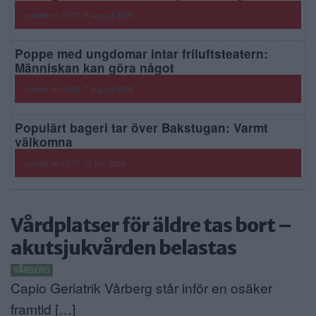
posted on 22:07, 8 augusti 2026
Poppe med ungdomar intar friluftsteatern:
Människan kan göra något
posted on 07:08, 7 augusti 2026
Populärt bageri tar över Bakstugan: Varmt
välkomna
posted on 15:17, 11 juni 2026
Vårdplatser för äldre tas bort –
akutsjukvården belastas
VÅRBERG
Capio Geriatrik Vårberg står inför en osäker
framtid […]