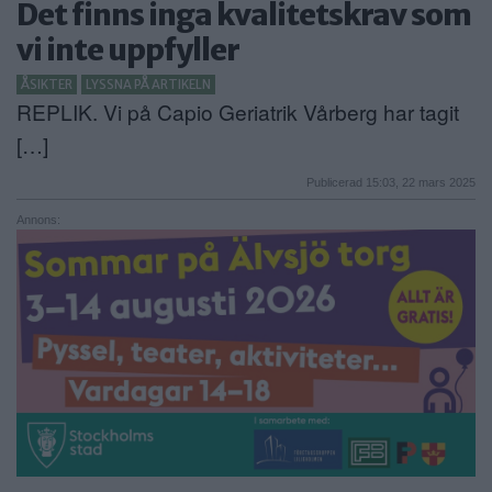
Det finns inga kvalitetskrav som
ANNONSERA
vi inte uppfyller
NÄRINGSLIV
ÅSIKTER
LYSSNA PÅ ARTIKELN
REPLIK. Vi på Capio Geriatrik Vårberg har tagit
MER
[…]
Publicerad 15:03, 22 mars 2025
Annons: