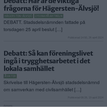
Debatt: Här är de viktiga
frågorna för Hägersten-Älvsjö!
HÄGERSTEN-ÄLVSJÖ
LYSSNA PÅ ARTIKELN
DEBATT. Stadsdelsnämnden fattade på
torsdagen 25 april beslut […]
Publicerad 14:50, 26 april 2024
Debatt: Så kan föreningslivet
ingå i trygghetsarbetet i det
lokala samhället
ÅSIKTER
Skrivelse till Hägersten-Älvsjö stadsdelsnämnd
om samverkan med civilsamhället […]
Publicerad 08:28, 19 april 2024
Annons: