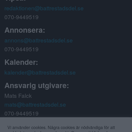
redaktionen@battrestadsdel.se
070-9449519
Annonsera:
annons@battrestadsdel.se
070-9449519
Kalender:
kalender@battrestadsdel.se
Ansvarig utgivare:
Mats Falck
mats@battrestadsdel.se
070-9449519
Följ oss på:
Vi använder cookies. Några cookies är nödvändiga för att