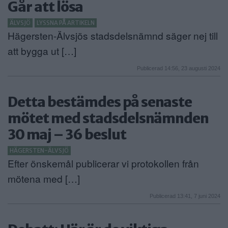
Går att lösa
ÄLVSJÖ
LYSSNA PÅ ARTIKELN
Hägersten-Älvsjös stadsdelsnämnd säger nej till
att bygga ut […]
Publicerad 14:56, 23 augusti 2024
Detta bestämdes på senaste
mötet med stadsdelsnämnden
30 maj – 36 beslut
HÄGERSTEN-ÄLVSJÖ
Efter önskemål publicerar vi protokollen från
mötena med […]
Publicerad 13:41, 7 juni 2024