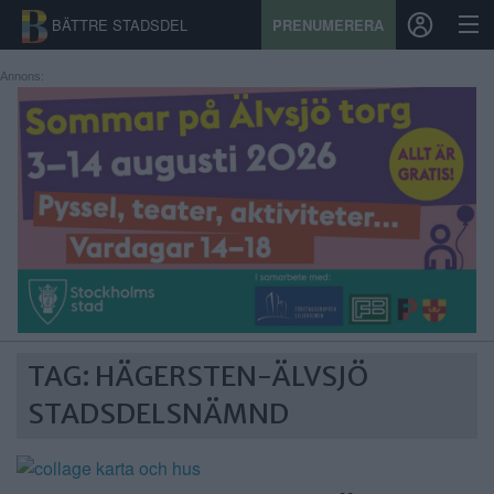
BÄTTRE STADSDEL
PRENUMERERA
Annons:
START
STADSDEL
PRENUMERATION
SPORT
ÅSIKTER
TAG: HÄGERSTEN-ÄLVSJÖ
KALENDER
STADSDELSNÄMND
KONTAKT
SAMARBETEN