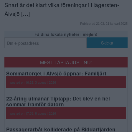
Snart är det klart vilka föreningar i Hägersten-
Älvsjö […]
Publicerad 21:03, 21 januari 2025
Få dina lokala nyheter i mejlen!
MEST LÄSTA JUST NU:
Sommartorget i Älvsjö öppnar: Familjärt
posted on 16:23, 3 augusti 2026
22-åring utmanar Tiptapp: Det blev en hel
sommar framför datorn
posted on 17:53, 8 augusti 2026
Passagerarbåt kolliderade på Riddarfjärden