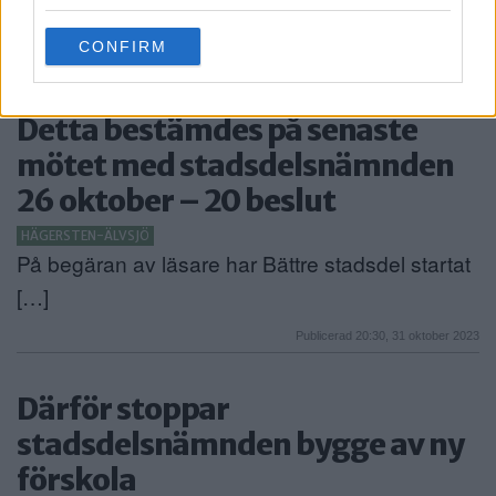
grant or deny consent to Google and its third-party tags to
stadsdelsnämnd beslutade […]
use your data for below specified purposes in below Google
CONFIRM
consent section.
Publicerad 09:37, 30 januari 2024
Detta bestämdes på senaste
mötet med stadsdelsnämnden
26 oktober – 20 beslut
HÄGERSTEN-ÄLVSJÖ
På begäran av läsare har Bättre stadsdel startat
[…]
Publicerad 20:30, 31 oktober 2023
Därför stoppar
stadsdelsnämnden bygge av ny
förskola