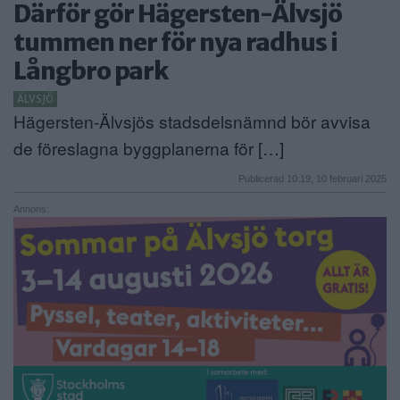
Därför gör Hägersten-Älvsjö
ANNONSERA
tummen ner för nya radhus i
Långbro park
NÄRINGSLIV
ÄLVSJÖ
MER
Hägersten-Älvsjös stadsdelsnämnd bör avvisa
de föreslagna byggplanerna för […]
Publicerad 10:19, 10 februari 2025
Annons: