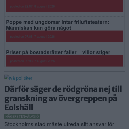
posted on 22:07, 8 augusti 2026
Poppe med ungdomar intar friluftsteatern:
Människan kan göra något
posted on 07:08, 7 augusti 2026
Priser på bostadsrätter faller – villor stiger
posted on 09:38, 7 augusti 2026
Därför säger de rödgröna nej till
granskning av övergreppen på
Eolshäll
HÄGERSTEN-ÄLVSJÖ
Stockholms stad måste utreda sitt ansvar för