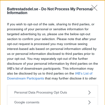
Battrestadsdel.se -
Do Not Process My Personal
Information
If you wish to opt-out of the sale, sharing to third parties, or
processing of your personal or sensitive information for
targeted advertising by us, please use the below opt-out
section to confirm your selection. Please note that after your
opt-out request is processed you may continue seeing
interest-based ads based on personal information utilized by
us or personal information disclosed to third parties prior to
your opt-out. You may separately opt-out of the further
disclosure of your personal information by third parties on the
IAB’s list of downstream participants. This information may
Detta bestämdes på senaste
also be disclosed by us to third parties on the
IAB’s List of
Downstream Participants
that may further disclose it to other
mötet med stadsdelsnämnden
third parties.
25 januari – 17 beslut
Please note that this website/app uses one or more Google
Personal Data Processing Opt Outs
services and may gather and store information including but
HÄGERSTEN-ÄLVSJÖ
På vårens första möte med Hägersten-Älvsjös
not limited to your visit or usage behaviour. You may click to
Google consents