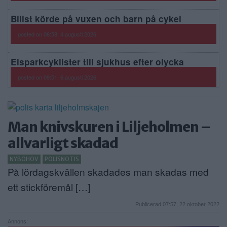
Bilist körde på vuxen och barn på cykel
posted on 08:58, 4 augusti 2026
Elsparkcyklister till sjukhus efter olycka
posted on 09:51, 6 augusti 2026
Man knivskuren i Liljeholmen –
allvarligt skadad
NYBOHOV
POLISNOTIS
På lördagskvällen skadades man skadas med
ett stickföremål […]
Publicerad 07:57, 22 oktober 2022
Annons: