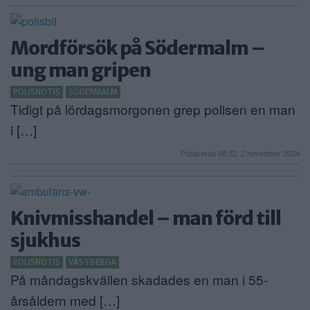
Mordförsök på Södermalm –
ung man gripen
POLISNOTIS
SÖDERMALM
Tidigt på lördagsmorgonen grep polisen en man
i […]
Publicerad 08:32, 2 november 2024
Knivmisshandel – man förd till
sjukhus
POLISNOTIS
VÄSTBERGA
På måndagskvällen skadades en man i 55-
årsåldern med […]