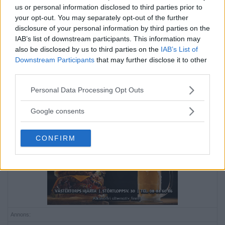
us or personal information disclosed to third parties prior to
your opt-out. You may separately opt-out of the further
Mordförsök vid Trekanten –
disclosure of your personal information by third parties on the
IAB’s list of downstream participants. This information may
man allvarligt skadad
also be disclosed by us to third parties on the
IAB’s List of
Downstream Participants
that may further disclose it to other
LILJEHOLMEN
third parties.
På fredagskvällen fick polisen uppgifter om att
en […]
Please note that this website/app uses one or more Google
Personal Data Processing Opt Outs
services and may gather and store information including but
Publicerad 13:40, 16 juli 2022
not limited to your visit or usage behaviour. You may click to
Google consents
grant or deny consent to Google and its third-party tags to
Annons:
use your data for below specified purposes in below Google
CONFIRM
consent section.
Annons: