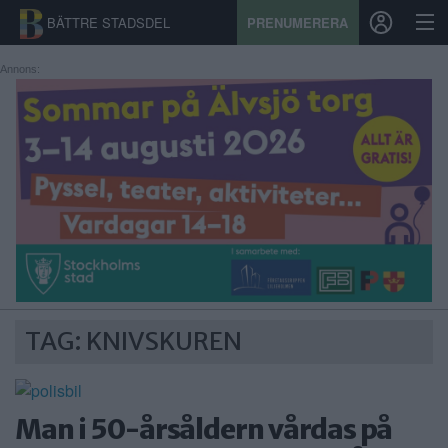
BÄTTRE STADSDEL
PRENUMERERA
Annons:
START
STADSDEL
PRENUMERATION
SPORT
ÅSIKTER
TAG: KNIVSKUREN
KALENDER
KONTAKT
Man i 50-årsåldern vårdas på
SAMARBETEN