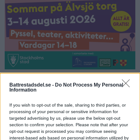
Battrestadsdel.se -
Do Not Process My Personal
Information
Man i 20-årsåldern knivhuggen
If you wish to opt-out of the sale, sharing to third parties, or
ÄLVSJÖ
POLISNOTIS
processing of your personal or sensitive information for
Tidigt på tisdagsmorgonen ryckte polis och
targeted advertising by us, please use the below opt-out
ambulans ut […]
section to confirm your selection. Please note that after your
opt-out request is processed you may continue seeing
Publicerad 21:10, 26 juli 2022
interest-based ads based on personal information utilized by