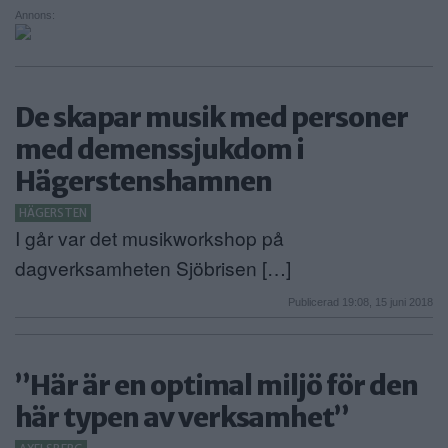
Annons:
ANNONSERA
NÄRINGSLIV
De skapar musik med personer
MER
med demenssjukdom i
Hägerstenshamnen
HÄGERSTEN
I går var det musikworkshop på
dagverksamheten Sjöbrisen […]
Publicerad 19:08, 15 juni 2018
”Här är en optimal miljö för den
här typen av verksamhet”