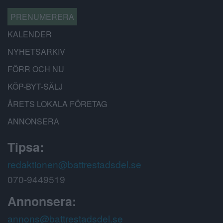
PRENUMERERA
KALENDER
NYHETSARKIV
FÖRR OCH NU
KÖP-BYT-SÄLJ
ÅRETS LOKALA FÖRETAG
ANNONSERA
Tipsa:
redaktionen@battrestadsdel.se
070-9449519
Annonsera:
annons@battrestadsdel.se