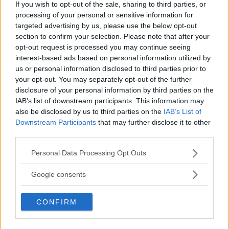
If you wish to opt-out of the sale, sharing to third parties, or
Elsparkcyklister till sjukhus efter olycka
processing of your personal or sensitive information for
targeted advertising by us, please use the below opt-out
posted on 09:51, 6 augusti 2026
section to confirm your selection. Please note that after your
opt-out request is processed you may continue seeing
Sommartorget i Älvsjö öppnar: Familjärt
interest-based ads based on personal information utilized by
us or personal information disclosed to third parties prior to
posted on 16:23, 3 augusti 2026
your opt-out. You may separately opt-out of the further
disclosure of your personal information by third parties on the
Bilist körde på vuxen och barn på cykel
IAB’s list of downstream participants. This information may
also be disclosed by us to third parties on the
IAB’s List of
posted on 08:58, 4 augusti 2026
Downstream Participants
that may further disclose it to other
third parties.
Annons:
Please note that this website/app uses one or more Google
Personal Data Processing Opt Outs
Annons:
services and may gather and store information including but
not limited to your visit or usage behaviour. You may click to
Google consents
Annons:
grant or deny consent to Google and its third-party tags to
use your data for below specified purposes in below Google
Annons:
CONFIRM
consent section.
Annons:
Annons: