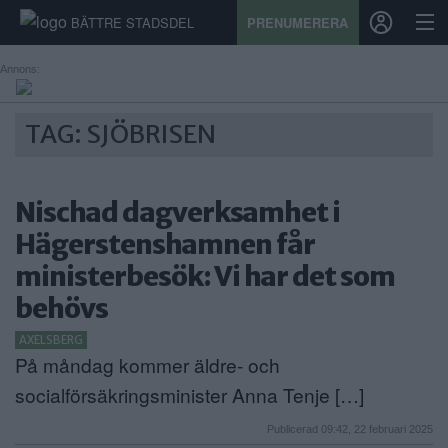
BÄTTRE STADSDEL
PRENUMERERA
Annons:
START
TAG: SJÖBRISEN
STADSDEL
Nischad dagverksamhet i
PRENUMERATION
Hägerstenshamnen får
SPORT
ministerbesök: Vi har det som
ÅSIKTER
behövs
AXELSBERG
KALENDER
På måndag kommer äldre- och
KONTAKT
socialförsäkringsminister Anna Tenje […]
SAMARBETEN
Publicerad 09:42, 22 februari 2025