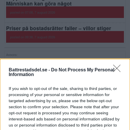
Människan kan göra något
posted on 07:08, 7 augusti 2026
Priser på bostadsrätter faller – villor stiger
posted on 09:38, 7 augusti 2026
Annons:
Annons:
Battrestadsdel.se -
Do Not Process My Personal
Information
If you wish to opt-out of the sale, sharing to third parties, or
processing of your personal or sensitive information for
targeted advertising by us, please use the below opt-out
section to confirm your selection. Please note that after your
Annons:
opt-out request is processed you may continue seeing
interest-based ads based on personal information utilized by
Annons:
us or personal information disclosed to third parties prior to
Annons: