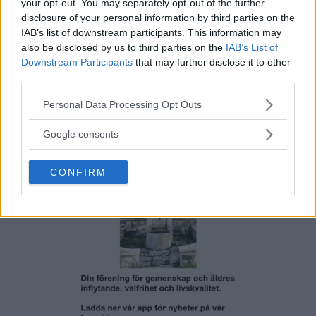
your opt-out. You may separately opt-out of the further
disclosure of your personal information by third parties on the
IAB’s list of downstream participants. This information may
also be disclosed by us to third parties on the
IAB’s List of
Downstream Participants
that may further disclose it to other
third parties.
Please note that this website/app uses one or more Google
Personal Data Processing Opt Outs
Annons:
services and may gather and store information including but
not limited to your visit or usage behaviour. You may click to
Google consents
grant or deny consent to Google and its third-party tags to
use your data for below specified purposes in below Google
CONFIRM
consent section.