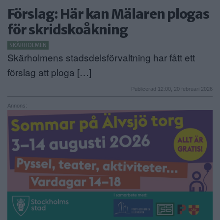
Förslag: Här kan Mälaren plogas
ANNONSERA
för skridskoåkning
NÄRINGSLIV
SKÄRHOLMEN
Skärholmens stadsdelsförvaltning har fått ett
MER
förslag att ploga […]
Publicerad 12:00, 20 februari 2026
Annons: