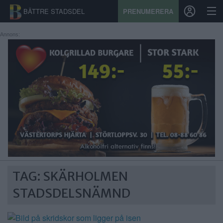
BÄTTRE STADSDEL
PRENUMERERA
Annons:
START
STADSDEL
PRENUMERATION
SPORT
ÅSIKTER
KALENDER
TAG: SKÄRHOLMEN
STADSDELSNÄMND
KONTAKT
SAMARBETEN