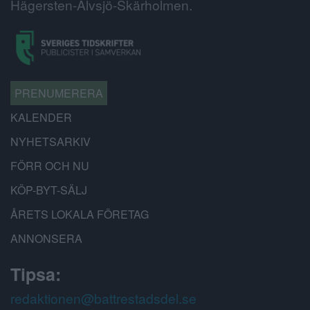
Hägersten-Älvsjö-Skärholmen.
PRENUMERERA
KALENDER
NYHETSARKIV
FÖRR OCH NU
KÖP-BYT-SÄLJ
ÅRETS LOKALA FÖRETAG
ANNONSERA
Tipsa:
redaktionen@battrestadsdel.se