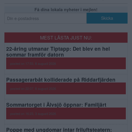
Få dina lokala nyheter i mejlen!
MEST LÄSTA JUST NU:
22-åring utmanar Tiptapp: Det blev en hel
sommar framför datorn
posted on 17:53, 8 augusti 2026
Passagerarbåt kolliderade på Riddarfjärden
posted on 22:07, 8 augusti 2026
Sommartorget i Älvsjö öppnar: Familjärt
posted on 16:23, 3 augusti 2026
Poppe med ungdomar intar friluftsteatern: