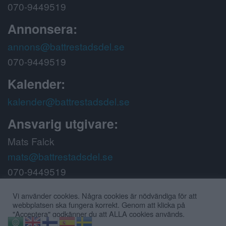
070-9449519
Annonsera:
annons@battrestadsdel.se
070-9449519
Kalender:
kalender@battrestadsdel.se
Ansvarig utgivare:
Mats Falck
mats@battrestadsdel.se
070-9449519
Följ oss på:
Vi använder cookies. Några cookies är nödvändiga för att
webbplatsen ska fungera korrekt. Genom att klicka på
"Acceptera" godkänner du att ALLA cookies används.