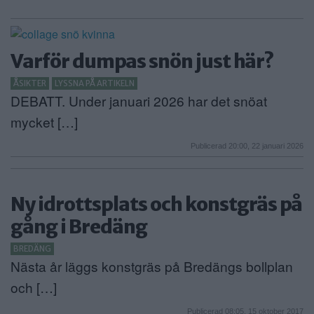
Varför dumpas snön just här?
ÅSIKTER
LYSSNA PÅ ARTIKELN
DEBATT. Under januari 2026 har det snöat
mycket […]
Publicerad 20:00, 22 januari 2026
Ny idrottsplats och konstgräs på
gång i Bredäng
BREDÄNG
Nästa år läggs konstgräs på Bredängs bollplan
och […]
Publicerad 08:05, 15 oktober 2017