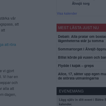
Älvsjö torg
Visa kalender
stärka vår
ngspass, att
MEST LÄSTA JUST NU
 att
Debatt: Alla pratar om bosta
lägenheterna står ju tomma
a att röra
Sommartorget i Älvsjö öppna
Bilist körde på vuxen och ba
Flydde i kajak – greps
 vi gjort
Alice, 17, sätter upp egen mu
. Vi har en
de största utmaningarna
 peppar och
 alla att
EVENEMANG
 om dagen,
Lägg själv in ditt event i Bättre
kalender.