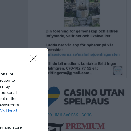
sonal or
ection to
ou may
 personal
out of the
 downstream
B’s List of
Casino utan svensk licens
er and store