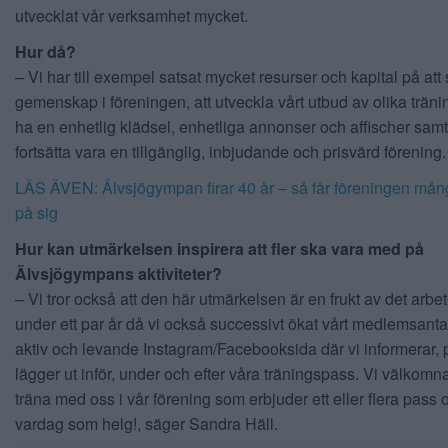
utvecklat vår verksamhet mycket.
Hur då?
– Vi har till exempel satsat mycket resurser och kapital på att 
gemenskap i föreningen, att utveckla vårt utbud av olika träni
ha en enhetlig klädsel, enhetliga annonser och affischer samt
fortsätta vara en tillgänglig, inbjudande och prisvärd förening.
LÄS ÄVEN: Älvsjögympan firar 40 år – så får föreningen mång
på sig
Hur kan utmärkelsen inspirera att fler ska vara med på
Älvsjögympans aktiviteter?
– Vi tror också att den här utmärkelsen är en frukt av det arbete
under ett par år då vi också successivt ökat vårt medlemsantal
aktiv och levande Instagram/Facebooksida där vi informerar,
lägger ut inför, under och efter våra träningspass. Vi välkomnar
träna med oss i vår förening som erbjuder ett eller flera pass
vardag som helg!, säger Sandra Häll.