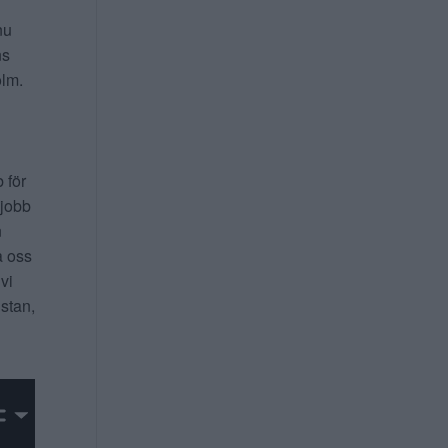
nu
ns
lm.
b för
 jobb
n
a oss
 vi
 stan,