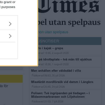
to grant or
ed purposes
Casinon utan spelpaus
POLISNOTISER
Flydde i kajak – greps
Publicerad 13:35, 2 augusti 2026
Bråk på idrottsplats – två män till sjukhus
Publicerad 16:30, 1 augusti 2026
Man anhållen efter våldsdåd i villa
Publicerad 09:53, 30 juli 2026
Misstänkt mordförsök vid damm i Långbro
ta för
Publicerad 20:45, 24 juli 2026
Polisen: Två ingripanden på tisdagen – i
Midsommarkransen och Liljeholmen
Publicerad 21:02, 7 juli 2026