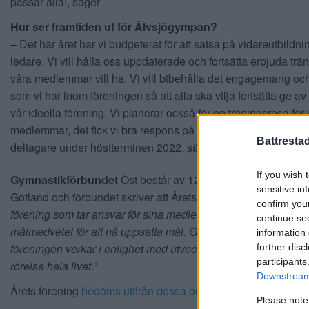
passar alla!, säger
Hur ser framtiden ut för Älvsjögympan?
– Det här året har vi budgeterat för att satsa på vidareutbildni
ledare. Vi vill hålla oss uppdaterade och fortsätta erbjuda tr
våra medlemmar vill ha. Vi vill bibehålla det engagemang oc
som vi har inom föreningen så att alla ska vilja fortsätta ge av si
vår ideella förening. Vi planerar också för en träningsresa för
medlemmar, det fick vi bra respons på i den enkät vi gjorde 
Battresta
deltagare under höstterminen 2022, säger Sandra Häll.
If you wish 
Gymnastikförbundet
Öst består av 120 föreningar i Stockh
sensitive in
Gotland och förbundet skriver att Årets förening ska vara: ”
en
confirm you
förening som tar ansvar för sina medlemmar och som arbetar
continue se
målmedvetet för att nå uppsatta mål. Grundförutsättningar är a
information 
föreningen verkar i enlighet med utvecklingsmodellen och id
further disc
participants
rörelse hela livet
.”
Downstream 
Årets förening
bedöms utifrån dessa områden:
Please note