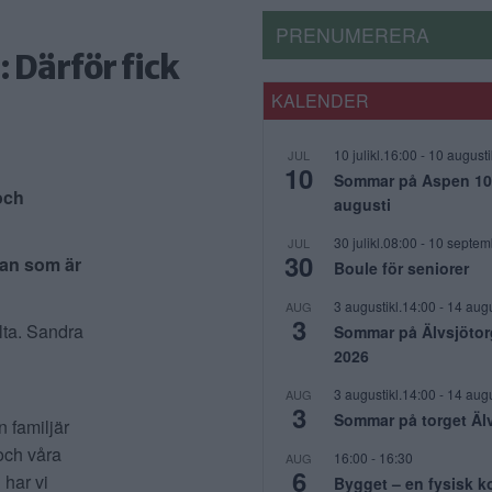
PRENUMERERA
 Därför fick
KALENDER
10 julikl.16:00
-
10 augusti
JUL
10
Sommar på Aspen 10 j
och
augusti
30 julikl.08:00
-
10 septem
JUL
30
pan som är
Boule för seniorer
3 augustikl.14:00
-
14 augu
AUG
3
lta. Sandra
Sommar på Älvsjötor
2026
3 augustikl.14:00
-
14 augu
AUG
3
Sommar på torget Äl
n familjär
och våra
16:00
-
16:30
AUG
6
 har vi
Bygget – en fysisk 