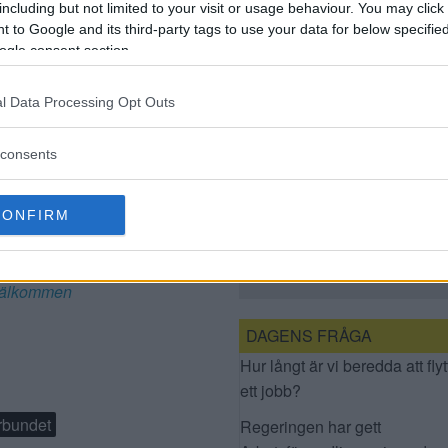
ll
including but not limited to your visit or usage behaviour. You may click 
BEDRÄGERIFÖRSÖK
 to Google and its third-party tags to use your data for below specifi
utsättningar
ogle consent section.
att nå nya målgrupper
l Data Processing Opt Outs
lan och visionsmål
mål
consents
CONFIRM
SEGERTÅGET
FORTSÄTTER FÖR
. Då bygger
ÄLVSJÖ AIK
älkommen
DAGENS FRÅGA
Hur långt är vi beredda att flyt
ett jobb?
rbundet
Regeringen har gett