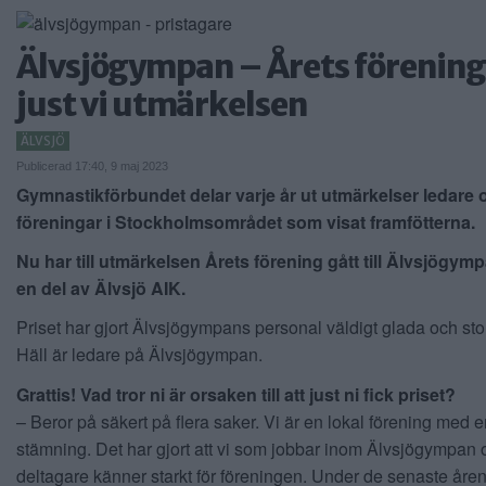
Älvsjögympan – Årets förening:
just vi utmärkelsen
ÄLVSJÖ
Publicerad 17:40, 9 maj 2023
Gymnastikförbundet delar varje år ut utmärkelser ledare 
föreningar i Stockholmsområdet som visat framfötterna.
Nu har till utmärkelsen Årets förening gått till Älvsjögym
en del av Älvsjö AIK.
Priset har gjort Älvsjögympans personal väldigt glada och sto
Häll är ledare på Älvsjögympan.
Grattis! Vad tror ni är orsaken till att just ni fick priset?
– Beror på säkert på flera saker. Vi är en lokal förening med e
stämning. Det har gjort att vi som jobbar inom Älvsjögympan 
deltagare känner starkt för föreningen. Under de senaste åren