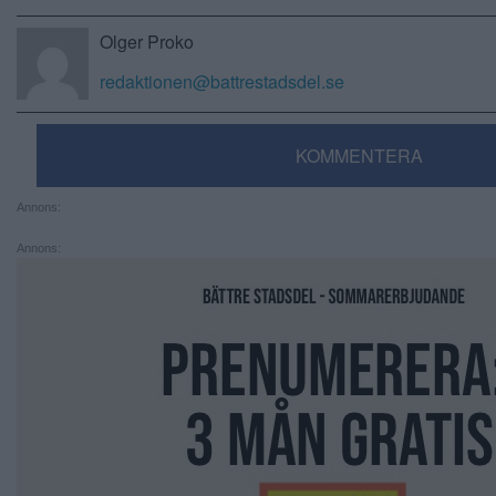
Olger Proko
redaktionen@battrestadsdel.se
KOMMENTERA
Annons:
Annons: