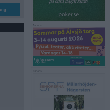
ang
Annons:
Annons: