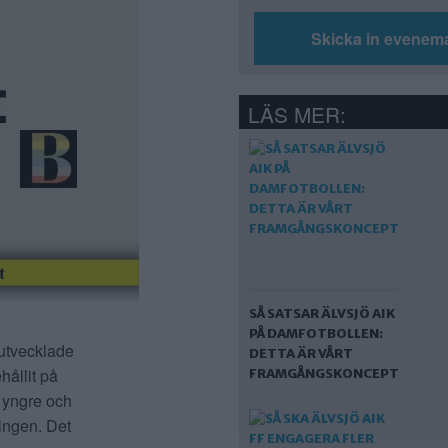
Skicka in evenem
LÄS MER:
SÅ SATSAR ÄLVSJÖ AIK
PÅ DAMFOTBOLLEN:
h utvecklade
DETTA ÄR VÅRT
hållit på
FRAMGÅNGSKONCEPT
 yngre och
ningen. Det