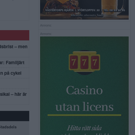
Annons:
Annons:
dsbrist – men
r: Familjärt
rn på cykel
sikal – här är
 Stadsdels