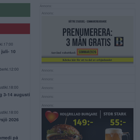
Annons:
Annons:
kl.17:00
uli- 10
berkl.12:00
Annons:
Annons:
stikl.18:00
Annons:
g 3-14 augusti
Annons:
Annons:
stikl.18:00
vsjö 2026
komedi på