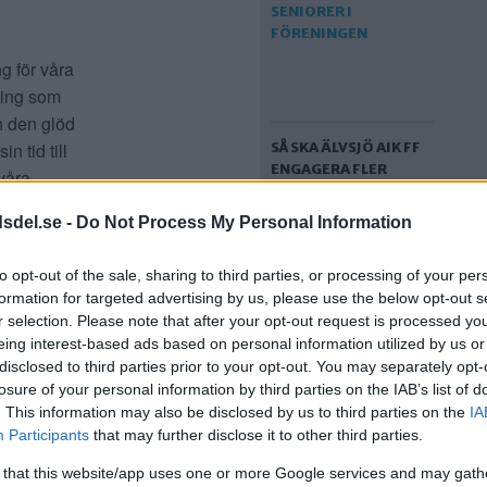
ng för våra
äning som
h den glöd
n tid till
SÅ SKA ÄLVSJÖ AIK FF
ENGAGERA FLER
 våra
SENIORER I
med våra
FÖRENINGEN
dsdel.se -
Do Not Process My Personal Information
to opt-out of the sale, sharing to third parties, or processing of your per
olm och
formation for targeted advertising by us, please use the below opt-out s
 välmående
r selection. Please note that after your opt-out request is processed y
eing interest-based ads based on personal information utilized by us or
tt
disclosed to third parties prior to your opt-out. You may separately opt-
én om
losure of your personal information by third parties on the IAB’s list of
. This information may also be disclosed by us to third parties on the
IA
Participants
that may further disclose it to other third parties.
UPPGIFT:
MEDLEMMAR I ÄLVSJÖ
 that this website/app uses one or more Google services and may gath
AIK UTSATTA FÖR