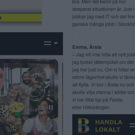
bra. Men det beror på hur
desperat situationen är. Just 
jobbar jag med IT och det fin
ganska många jobb i Stockho
Emma, Årsta
– Jag vill inte hitta ett nytt job
jag tycker jättemycket om det
jag har just nu. Om vi hittar e
större lägenhet skulle vi tänk
att flytta. Vi bor i Årsta nu och
skulle vilja stanna i söder om
vi har tittat typ på Farsta
eller Hökarängen.