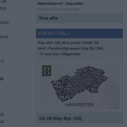
 att
Narkotikabrott i Aspudden
stöd
Publicerad 17:04, 28 juni 2026
Visa alla
delar
KÖP-BYT-SÄLJ
rbete
Köp eller sälj dina prylar lokalt! Gå
med i Facebookgruppen Köp Byt Sälj
- Vi som bor i Hägersten
på
ta
 är
Gå till Köp-Byt-Sälj
ivs