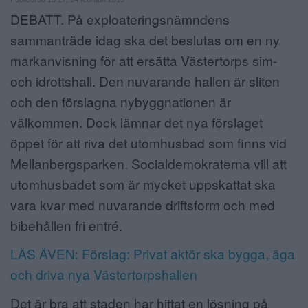
DEBATT. På exploateringsnämndens
ANNONSERA
sammanträde idag ska det beslutas om en ny
NÄRINGSLIV
markanvisning för att ersätta Västertorps sim-
och idrottshall. Den nuvarande hallen är sliten
MER
och den förslagna nybyggnationen är
välkommen. Dock lämnar det nya förslaget
öppet för att riva det utomhusbad som finns vid
Mellanbergsparken. Socialdemokraterna vill att
utomhusbadet som är mycket uppskattat ska
vara kvar med nuvarande driftsform och med
bibehållen fri entré.
LÄS ÄVEN: Förslag: Privat aktör ska bygga, äga
och driva nya Västertorpshallen
Det är bra att staden har hittat en lösning på