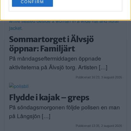
CONFIRM
consent section.
Sommartorget i Älvsjö
öppnar: Familjärt
På måndagseftermiddagen öppnade
aktiviteterna på Älvsjö torg. Artisten […]
Publicerad 16:23, 3 augusti 2026
Flydde i kajak – greps
På söndagsmorgonen följde polisen en man
på Långsjön […]
Publicerad 13:35, 2 augusti 2026