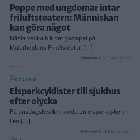
Poppe med ungdomar intar
friluftsteatern: Människan
kan göra något
Nästa vecka blir det gästspel på
Mälarhöjdens Friluftsteater. […]
Publicerad 07:08, 7 augusti 2026
Annons:
Elsparkcyklister till sjukhus
efter olycka
På onsdagskvällen körde en elsparkcykel in
i en […]
Publicerad 09:51, 6 augusti 2026