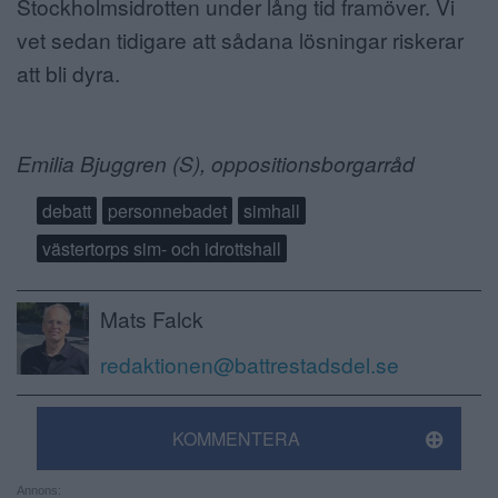
Stockholmsidrotten under lång tid framöver. Vi
vet sedan tidigare att sådana lösningar riskerar
att bli dyra.
Emilia Bjuggren (S), oppositionsborgarråd
debatt
personnebadet
simhall
västertorps sim- och idrottshall
Mats Falck
redaktionen@battrestadsdel.se
KOMMENTERA
Annons: