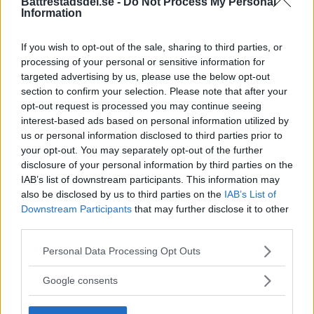
Battrestadsdel.se -
Do Not Process My Personal
Information
När onlinecasino blir en del av
den digitala vardagen i södra
If you wish to opt-out of the sale, sharing to third parties, or
processing of your personal or sensitive information for
Stockholm
targeted advertising by us, please use the below opt-out
section to confirm your selection. Please note that after your
EXTERN PARTNER. Södra Stockholm är en
opt-out request is processed you may continue seeing
del av […]
interest-based ads based on personal information utilized by
us or personal information disclosed to third parties prior to
Publicerad 05:03, 4 augusti 2026
your opt-out. You may separately opt-out of the further
Annons:
disclosure of your personal information by third parties on the
IAB’s list of downstream participants. This information may
also be disclosed by us to third parties on the
IAB’s List of
Downstream Participants
that may further disclose it to other
third parties.
Please note that this website/app uses one or more Google
Personal Data Processing Opt Outs
services and may gather and store information including but
not limited to your visit or usage behaviour. You may click to
Google consents
grant or deny consent to Google and its third-party tags to
use your data for below specified purposes in below Google