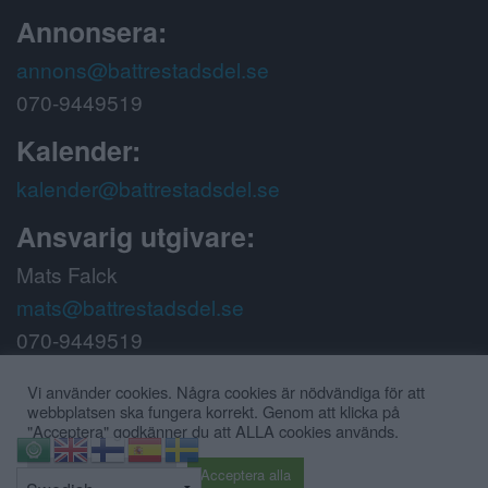
Annonsera:
annons@battrestadsdel.se
070-9449519
Kalender:
kalender@battrestadsdel.se
Ansvarig utgivare:
Mats Falck
mats@battrestadsdel.se
070-9449519
Följ oss på:
Vi använder cookies. Några cookies är nödvändiga för att
webbplatsen ska fungera korrekt. Genom att klicka på
"Acceptera" godkänner du att ALLA cookies används.
⇧
Cookie inställningar
Acceptera alla