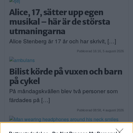
Alice, 17, sätter upp egen
musikal – här är de största
utmaningarna
Alice Stenberg är 17 år och har skrivit, […]
Publicerad 16:16, 5 augusti 2026
Bilist körde på vuxen och barn
på cykel
På måndagskvällen blev två personer som
färdades på […]
Publicerad 08:58, 4 augusti 2026