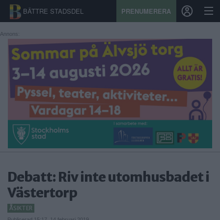
BÄTTRE STADSDEL
PRENUMERERA
Annons:
START
STADSDEL
PRENUMERATION
SPORT
ÅSIKTER
KALENDER
Debatt: Riv inte utomhusbadet i
Västertorp
KONTAKT
ÅSIKTER
SAMARBETEN
Publicerad 15:17, 14 februari 2019