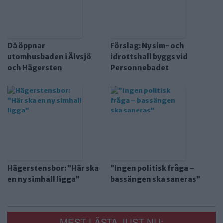
Då öppnar
Förslag: Ny sim- och
utomhusbaden i Älvsjö
idrottshall byggs vid
och Hägersten
Personnebadet
Hägerstensbor: ”Här ska
”Ingen politisk fråga –
en ny simhall ligga”
bassängen ska saneras”
MEST LÄSTA JUST NU: