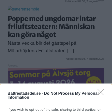
Publicerad 09:38, 7 augusti 2026
Poppe med ungdomar intar
friluftsteatern: Människan
kan göra något
Nästa vecka blir det gästspel på
Mälarhöjdens Friluftsteater. […]
Publicerad 07:08, 7 augusti 2026
Annons:
Battrestadsdel.se -
Do Not Process My Personal
Information
If you wish to opt-out of the sale, sharing to third parties, or