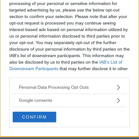
processing of your personal or sensitive information for
targeted advertising by us, please use the below opt-out
section to confirm your selection. Please note that after your
opt-out request is processed you may continue seeing
Elsparkcyklister till sjukhus
interest-based ads based on personal information utilized by
us or personal information disclosed to third parties prior to
efter olycka
your opt-out. You may separately opt-out of the further
disclosure of your personal information by third parties on the
På onsdagskvällen körde en elsparkcykel in
IAB’s list of downstream participants. This information may
i en […]
also be disclosed by us to third parties on the
IAB’s List of
Downstream Participants
that may further disclose it to other
Publicerad 09:51, 6 augusti 2026
third parties.
Please note that this website/app uses one or more Google
Personal Data Processing Opt Outs
Alice, 17, sätter upp egen
services and may gather and store information including but
not limited to your visit or usage behaviour. You may click to
musikal – här är de största
Google consents
grant or deny consent to Google and its third-party tags to
utmaningarna
use your data for below specified purposes in below Google
CONFIRM
consent section.
Alice Stenberg är 17 år och har skrivit, […]
Publicerad 16:16, 5 augusti 2026