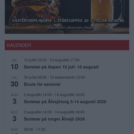
KALENDER
10 julikl.16:00
-
10 augustikl.17:00
JUL
10
Sommar på Aspen 10 juli- 10 augusti
30 julikl.08:00
-
10 septemberkl.12:00
JUL
30
Boule för seniorer
3 augustikl.14:00
-
14 augustikl.18:00
AUG
3
Sommar på Älvsjötorg 3-14 augusti 2026
3 augustikl.14:00
-
14 augustikl.18:00
AUG
3
Sommar på torget Älvsjö 2026
09:30
-
11:30
AUG