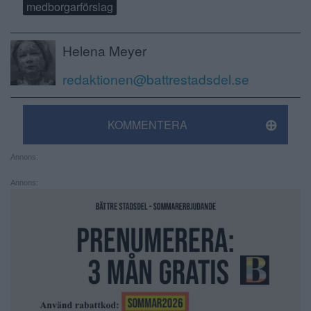
medborgarförslag
Helena Meyer
redaktionen@battrestadsdel.se
KOMMENTERA
Annons:
Annons: