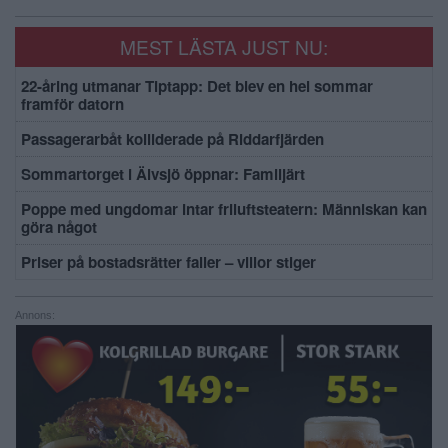
MEST LÄSTA JUST NU:
22-åring utmanar Tiptapp: Det blev en hel sommar
framför datorn
Passagerarbåt kolliderade på Riddarfjärden
Sommartorget i Älvsjö öppnar: Familjärt
Poppe med ungdomar intar friluftsteatern: Människan kan
göra något
Priser på bostadsrätter faller – villor stiger
Annons: