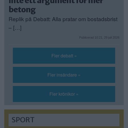
inte ett argument för mer
betong
Replik på Debatt: Alla pratar om bostadsbrist
– […]
Publicerad 10:21, 29 juli 2026
Fler debatt »
Fler insändare »
Fler krönikor »
SPORT