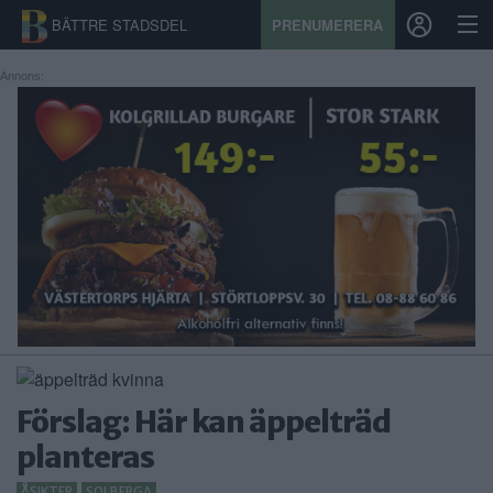
BÄTTRE STADSDEL
PRENUMERERA
Annons:
START
STADSDEL
PRENUMERATION
SPORT
ÅSIKTER
KALENDER
Förslag: Här kan äppelträd
KONTAKT
planteras
SAMARBETEN
ÅSIKTER
SOLBERGA