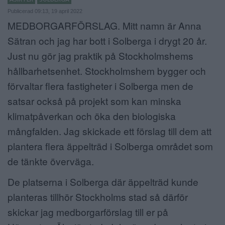
Publicerad 09:13, 19 april 2022
ANNONSERA
MEDBORGARFÖRSLAG. Mitt namn är Anna
NÄRINGSLIV
Sätran och jag har bott i Solberga i drygt 20 år.
Just nu gör jag praktik på Stockholmshems
MER
hållbarhetsenhet. Stockholmshem bygger och
förvaltar flera fastigheter i Solberga men de
satsar också på projekt som kan minska
klimatpåverkan och öka den biologiska
mångfalden. Jag skickade ett förslag till dem att
plantera flera äppelträd i Solberga området som
de tänkte överväga.
De platserna i Solberga där äppelträd kunde
planteras tillhör Stockholms stad så därför
skickar jag medborgarförslag till er på