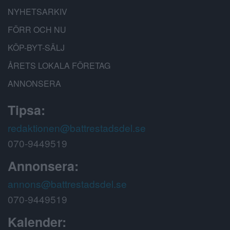
NYHETSARKIV
FÖRR OCH NU
KÖP-BYT-SÄLJ
ÅRETS LOKALA FÖRETAG
ANNONSERA
Tipsa:
redaktionen@battrestadsdel.se
070-9449519
Annonsera:
annons@battrestadsdel.se
070-9449519
Kalender: