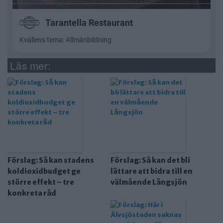
Läs mer:
Förslag: Så kan stadens
Förslag: Så kan det bli
koldioxidbudget ge
lättare att bidra till en
större effekt – tre
välmående Långsjön
konkreta råd