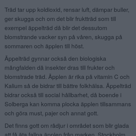
Träd tar upp koldioxid, rensar luft, dämpar buller,
ger skugga och om det blir fruktträd som till
exempel äppelträd då blir det dessutom
blomstrande vacker syn på våren, skugga på
sommaren och äpplen till höst.
Äppelträd gynnar också den biologiska
mångfalden då insekter dras till frukter och
blomstrade träd. Äpplen är rika på vitamin C och
Kalium så de bidrar till bättre folkhälsa. Äppelträd
bidrar också till social hållbarhet, då boende i
Solberga kan komma plocka äpplen tillsammans
och göra must, pajer och annat gott.
Det finns gott om rådjur i området som blir glada
att få äta fallna äpplen från marken. Stockholm